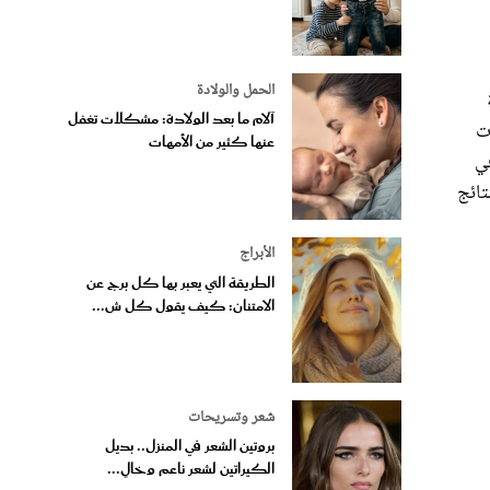
الحمل والولادة
آلام ما بعد الولادة: مشكلات تغفل
ض، عاد المرض مرة ثانية بعد 5 سنوات
عنها كثير من الأمهات
ً عالية في الاختبار. وقد زاد معدل عودة المرض بطريقة ملحوظة إلى حوالي 19 في
 النتائج
الأبراج
الطريقة التي يعبر بها كل برج عن
الامتنان: كيف يقول كل ش...
شعر وتسريحات
بروتين الشعر في المنزل.. بديل
الكيراتين لشعر ناعم وخالٍ...