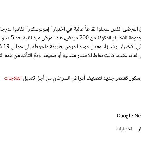
تت نتائج الاختبار والتي نشرت في "لانسيت" The Lancet أنّ المرضى الذين سجلوا نقاطاً عالية في اختبار "إمونوسكور" تفادوا بدرجة
كبيرة مخاطر رجوع المرض، وتمتعوا بفترة بقاء أطول. ومن ضمن مجموعة الاختبار المكوّنة من 700 مري
إلى حوالي 8 في المائة فقط من المرضى الذين سجلوا نقاطا
 عندما كانت نقاط اختبار "إمونوسكور" متوسطة، وإلى 32 في المائة عندما كانت نقاط الاختبار متدنية أو ضعيفة. وتمَّ التأكد من هذه
إمونوسكور كعنصر جديد لتصنيف أمراض السرطان من أجل تعديل
العلاجات
ر
اختبارات