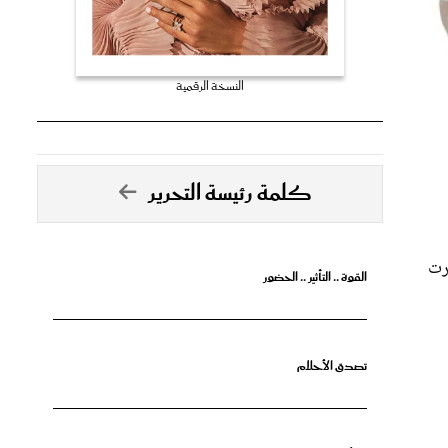
النسخة الرقمية
كلمة رئيسة التحرير
كارت
القوة .. التأثير .. الحضور
تصدق الأحلام
جرأة البدايات