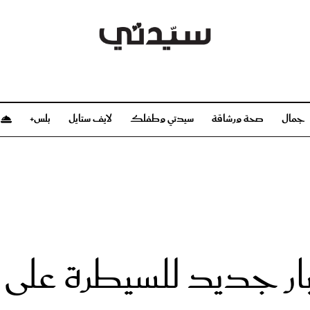
جمال
صحة ورشاقة
سيدتي وطفلك
لايف ستايل
بلس+
م
صحة ورشاقة
سيدتي وطفلك
بشرة
صحة
الحمل والولادة
ريحات
رشاقة و تغذية
مولودك
وعطور
أطفال ومراهقون
صحة الطفل
ار جديد للسيطرة على
مجلة سيدتي
مناسبات X سيدتي
ديو
عن سيدتي
بخ سيدتي
فريق سيدتي