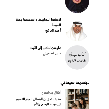
اتركوا الخرابيط واستمتعوا بجنة
العبيط
أحمد العرفج
عابرون لكن إلى الأبد
منال الحصيني
جديد سيدتي
أطفال ومراهقون
كيف تحوّلين البنطال الجينز القديم
إلى مريلة للرسم والأع...