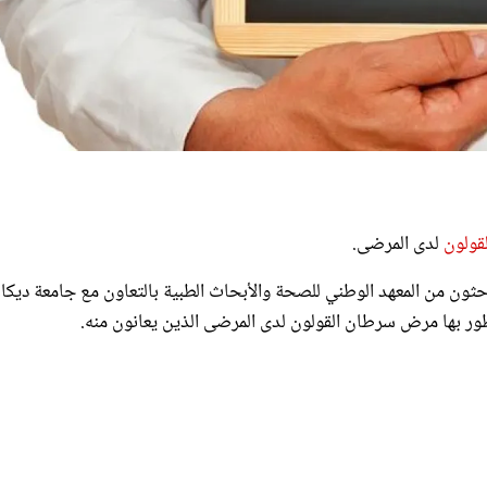
قولون
لدى المرضى.
ر تمت تسميته إمونوسكور Immunscore طوّره باحثون من المعهد الوطني للصحة والأبحاث الطبية بالتعاون مع جامعة دي
ر بها مرض سرطان القولون لدى المرضى الذين يعانون منه.