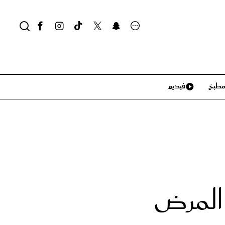
طبخ
فيديو
لايف ستايل
سياحة وسفر
منزل وديكور
تكنولوجيا
 المرض