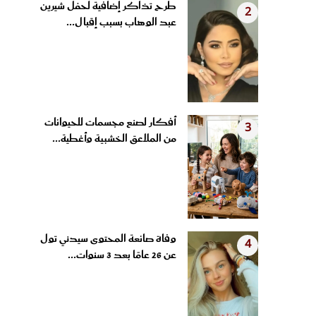
عبد الوهاب بسبب إقبال...
أفكار لصنع مجسمات للحيوانات
3
من الملاعق الخشبية وأغطية...
وفاة صانعة المحتوى سيدني تول
4
عن 26 عامًا بعد 3 سنوات...