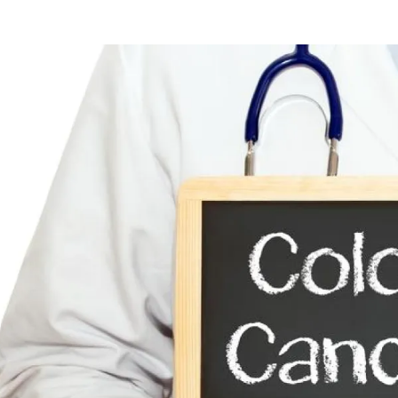
الات الرأي
تطبيقات سيدتي
ايل
دليل السفر
ارير
آخر الأخبار
وس سيدتي
مجلة سيد
غلاف رف