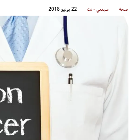
قصص ملهمة
مق
شباب وبنات
ست
علاقات زوجية
تق
عر