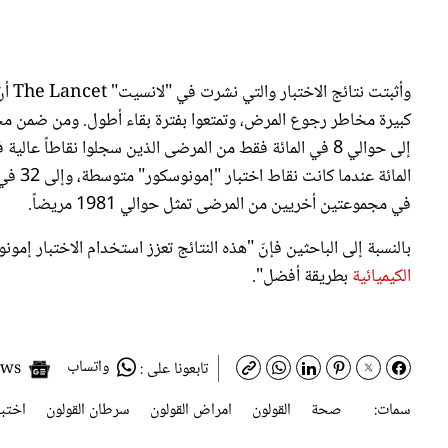
وأثب
المائة
في مجموعتين أخريين من المرضى تمثل حوالي 1981 مريضاً.
بالنسبة إلى الباحثين فإنّ "هذه النتائج تعزز استخدام الاختبار 
الكيميائية
بطريقة أفضل".
واتساب
Google News
تابعونا على :
سمات:
صحة
القولون
امراض القولون
سرطان القولون
اختبا