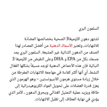
السلمون البري
تشتهر دهون الأوميغا3 الصحية بخصائصها المضادّة
للالتهابات، وتعتبر
الأسماك الدهنية
من أفضل المصادر لهذا
الصنف من الدهون الثنائية غير المشبعة. السلمون البري يمد
جسمك بكل من EPA و DHA وعلى النقيض من الأوميغا 3
النباتية فإن هذه الأحماض الدهنية توجد مسبقاً بشكلها الفعّال
النشط، أي أنها أكثر كفاءة في مهاجمة الالتهابات المفرطة من
خلال زيادة مستوى هرمون الأديبونستين – وهو الهرمون الذي
يعزز قدرة العضلات على تحويل المواد الكربوهيدراتية إلى
طاقة ويزيد عملية التمثيل الغذائي ويحرق الدهون ، الأمر الذي
يؤدي في نهاية المطاف إلى تقليل الالتهابات.