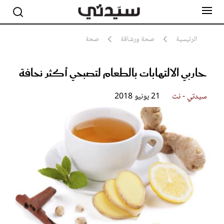
الرئيسية
صحة ورشاقة
صحة
حاربي الالتهابات بالطعام لتصبحي أكثر نحافة
مشاهير
أناقة
جمال
سيدتي - نت
21 يونيو 2018
صحة ورشاقة
سيدتي وطفلك
لايف ستايل
بلس+
فيديو
مطبخ سيدتي
مقالات الرأي
ستايل
تقارير