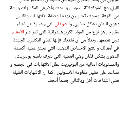
الليل، مع الشوكولاتة السوداء والتوت وأضيفي المكسرات ورشة
من القرفة، وسوف تحاربين بهذه الوصفة الالتهابات وتقللين
دهون البطن بشكل جذري. و
الشوفان
النيء عبارة عن نشاء
مقاوم وهو نوع من المواد الكربوهيدراتية التي تمر عبر
الأمعاء
دون هضمها، وبدلاً من أن تغذيك فإنها تغذي البكتيريا الجيّدة
في أمعائك و تُنتج الأحماض الدهنية التي تحفز عملية أكسدة
الدهون بشكل فعّال وهي العملية التي تعرف باسم بوتيريت.
والمستويات العالية من البوتيريت تقلل الالتهابات في الجسم و
تساعد على تقليل مقاومة الأنسولين ، كما أن الالتهابات القليلة
تعني انتفاخات أقل وبالتالي جسماً أنحف.