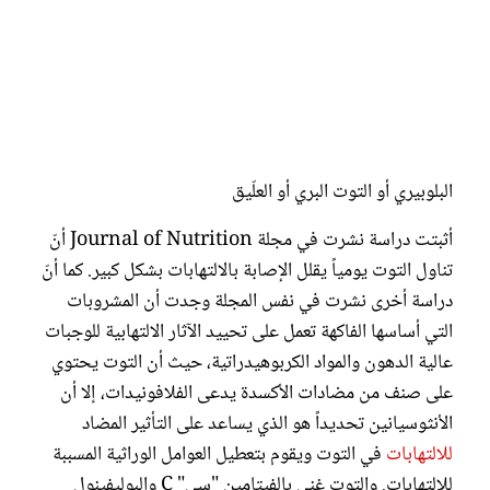
البلوبيري أو التوت البري أو العلّيق
أثبتت دراسة نشرت في مجلة Journal of Nutrition أنّ
تناول التوت يومياً يقلل الإصابة بالالتهابات بشكل كبير. كما أنّ
دراسة أخرى نشرت في نفس المجلة وجدت أن المشروبات
التي أساسها الفاكهة تعمل على تحييد الآثار الالتهابية للوجبات
عالية الدهون والمواد الكربوهيدراتية، حيث أن التوت يحتوي
على صنف من مضادات الأكسدة يدعى الفلافونيدات، إلا أن
الأنثوسيانين تحديداً هو الذي يساعد على التأثير المضاد
للالتهابات
في التوت ويقوم بتعطيل العوامل الوراثية المسببة
للالتهابات. والتوت غني بالفيتامين "سي" C والبوليفينول