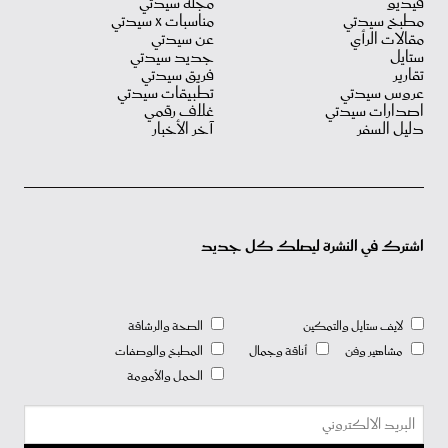
فيديو
مجلة سيدتي
مطبخ سيدتي
مناسبات X سيدتي
مقالات الرأي
عن سيدتي
ستايل
جديد سيدتي
تقارير
فريق سيدتي
عروس سيدتي
تطبيقات سيدتي
اصدارات سيدتي
غلاف رقمي
دليل السفر
آخر الأخبار
اشترك في النشرة ليصلك كل جديد
لايف ستايل والتمكين
الصحة والرشاقة
مشاهير وفن
أناقة وجمال
المطبخ والوصفات
الحمل والأمومة