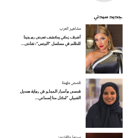
جديد سيدتي
مشاهير العرب
أشرف زكي يكشف تعرض روجينا
للظلم في مسلسل "البرنس": تقاض...
قصص ملهمة
قصص وأسرار الحجاج في رواية هديل
الشبيلي "لكل منا إسماعي...
سينما وتلفزيون