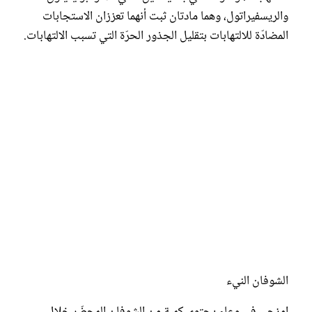
والريسفيراتول، وهما مادتان ثبت أنهما تعززان الاستجابات
المضادّة للالتهابات بتقليل الجذور الحرّة التي تسبب الالتهابات.
الشوفان النيء
امزجي في وعاء يحتوي كمية من الشوفان المحضّر خلال