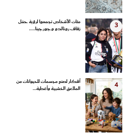
مئات الأشخاص تجمعوا لرؤية حفل
3
زفاف رونالدو وجورجينا.....
أفكار لصنع مجسمات للحيوانات من
4
الملاعق الخشبية وأغطية...