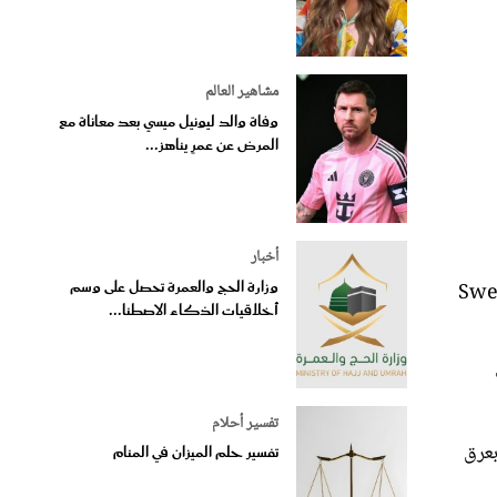
مشاهير العالم
وفاة والد ليونيل ميسي بعد معاناة مع
المرض عن عمرٍ يناهز...
أخبار
وزارة الحج والعمرة تحصل على وسم
انطلاق الفتيات؛ لذلك اخترنا لكِ من دار فان كليف أند آربلز Van Cleef & Arpels أقراطَ Sweet
أخلاقيات الذكاء الاصطنا...
تفسير أحلام
المرصوف بعرق
تفسير حلم الميزان في المنام