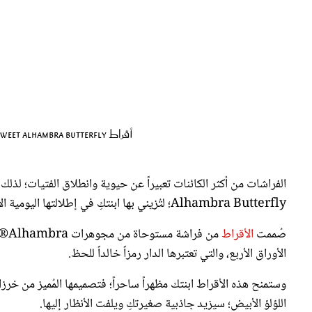
أقراط Sweet Alhambra Butterfly من فان كليف أند آربلز Van Cleef & Arpels
Alhambra Butterfly؛ لتُزيني بها ابنتكِ في إطلالتها اليومية الأنيقة.
صُممت
الأقراط
الأوراق الأربع، والتي تعتبرها الدار رمزاً خالداً للحظ.
اللؤلؤ الأبيض؛ سيزيد جاذبية صغيرتكِ ويلفت الأنظار إليها.