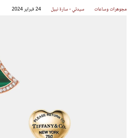
قصص ملهمة
مق
شباب وبنات
ست
علاقات زوجية
تق
عر