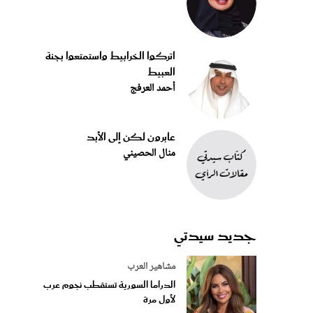
اتركوا الخرابيط واستمتعوا بجنة
العبيط
أحمد العرفج
عابرون لكن إلى الأبد
منال الحصيني
جديد سيدتي
مشاهير العرب
الدراما السورية تستقطب نجوم عرب
لأول مرة