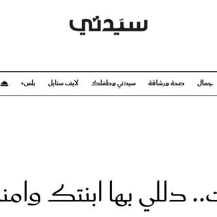
جمال
صحة ورشاقة
سيدتي وطفلك
لايف ستايل
بلس+
م
صحة ورشاقة
سيدتي وطفلك
بشرة
صحة
الحمل والولادة
ريحات
رشاقة و تغذية
مولودك
وعطور
أطفال ومراهقون
صحة الطفل
. دللي بها ابنتك وامنح
مجلة سيدتي
مناسبات X سيدتي
ديو
عن سيدتي
بخ سيدتي
فريق سيدتي