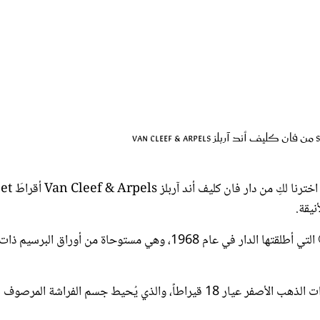
الفراشات من أكثر الكائنات تعبيراً عن حيوية و
من فراشة مستوحاة من مجوهرات Alhambra® التي أطلقتها الدار في عام 1968، وهي مستوحاة من أوراق البرسيم ذات
وستمنح هذه الأقراط ابنتك مظهراً ساحراً؛ فتصميمها المُميز من خرزات الذهب الأصفر عيار 18 قيراطاً، والذي يُحيط جسم الفراشة 