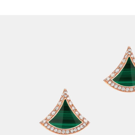
الات الرأي
تطبيقات سيدتي
ايل
دليل السفر
ارير
آخر الأخبار
وس سيدتي
مجلة سيد
غلاف رف