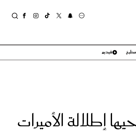
طبخ
فيديو
لايف ستايل
سياحة وسفر
منزل وديكور
تكنولوجيا
يها إطلالة الأميرات