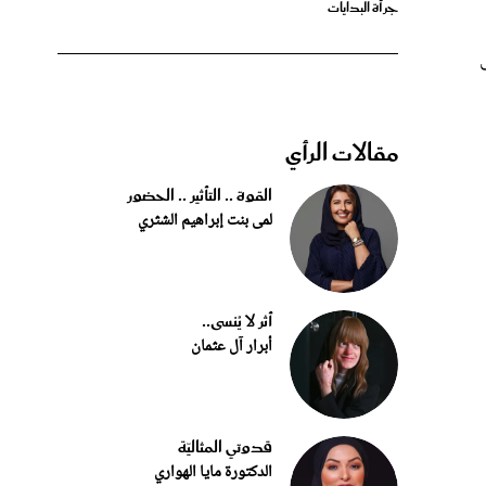
مقالات الرأي
القوة .. التأثير .. الحضور
لمى بنت إبراهيم الشثري
أثر لا يُنسى..
أبرار آل عثمان
قدوتي المثاليّة
الدكتورة مايا الهواري