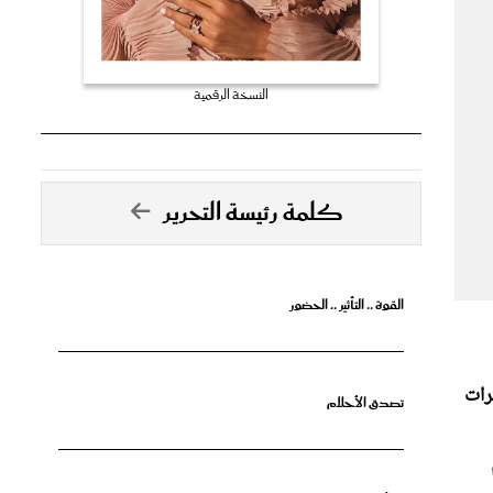
النسخة الرقمية
كلمة رئيسة التحرير
القوة .. التأثير .. الحضور
رات
تصدق الأحلام
جرأة البدايات