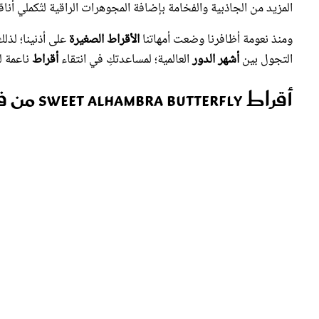
ومنذ نعومة أظافرنا وضعت أمهاتنا
الأقراط الصغيرة
على أذنينا؛ لذلك
التجول بين
أشهر الدور
العالمية؛ لمساعدتكِ في انتقاء
أقراط
ناعمة ل
أقراط Sweet Alhambra Butterfly من فان كليف أند آربلز Van Cleef & Arpels