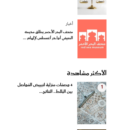
أخبار
متحف البحر الأحمر يطلق مخيمه
الصيفي أواخر أغسطس لإلهام ...
الأكثر مشاهدة
4 وصفات منزلية لتبييض الفواصل
1
بين البلاط.. النتائج...
بروتين الشعر في المنزل.. بديل
2