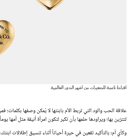
أقراط ناعمة للصغيرات من أشهر الدور العالمية
علاقة الحب والود التي تربط الأم بابنتها لا يُمكن وصفها بكلمات؛ فم
لتتزين بها؛ ويراودها حلمها بأن تكبر لتكون امرأة أنيقة مثل أمها يوماً 
وكأي أم؛ بالتأكيد تقعين في حيرة أحياناً أثناء تنسيق إطلالات ابنتك
المزيد من الجاذبية والفخامة بإضافة المجوهرات الراقية لتُكملي أناقت