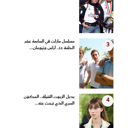
مسلسل مازلت في السابعة عشر
3
الحلقة 11.. آراس وتيومان...
بديل الزيوت الثقيلة.. المكوّن
4
السري الذي تبحث عنه...