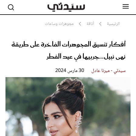
الرئيسية
أناقة
مجوهرات وساعات
أفكار تنسيق المجوهرات الفاخرة على طريقة
مشاهير
أناقة
نهى نبيل..جربيها في عيد الفطر
جمال
صحة ورشاقة
سيدتي وطفلك
سيدتي - ميرنا عادل
30 مارس 2024
لايف ستايل
بلس+
فيديو
مطبخ سيدتي
مقالات الرأي
ستايل
تقارير