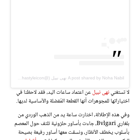
A post shared by Noha Nabil نهى نبيل (@nohastyleicon)
لا تستغني
نهى نبيل
عن اعتماد ساعات اليد، فقد لاحظنا في
اختياراتها للمجوهرات أنها القطعة المُفضلة والأساسية لديها.
وفي هذه الإطلالة، اختارت ساعة يد من الذهب الوردي من
بلغاري Bvlgari، جاءت بأساور حلزونية تلتف حول المعصم
بأسلوب يخطف الأنظار، ونسقت معها أساور رفيعة بصيحة