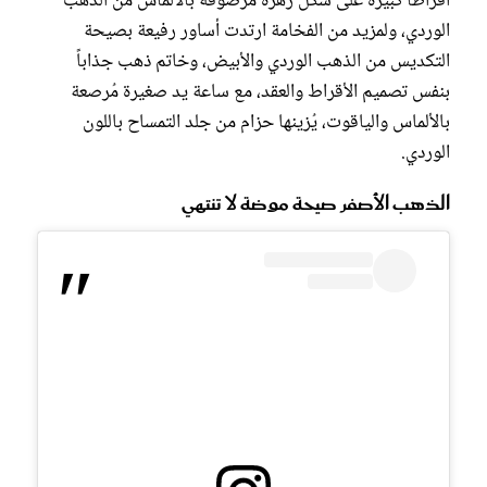
أقراطاً كبيرة على شكل زهرة مرصوفة بالألماس من الذهب
الوردي، ولمزيد من الفخامة ارتدت أساور رفيعة بصيحة
التكديس من الذهب الوردي والأبيض، وخاتم ذهب جذاباً
بنفس تصميم الأقراط والعقد، مع ساعة يد صغيرة مُرصعة
بالألماس والياقوت، يُزينها حزام من جلد التمساح باللون
الوردي.
الذهب الأصفر صيحة موضة لا تنتهي