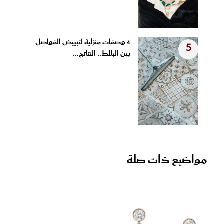
4 وصفات منزلية لتبييض الفواصل
5
بين البلاط.. النتائج...
مواضيع ذات صلة