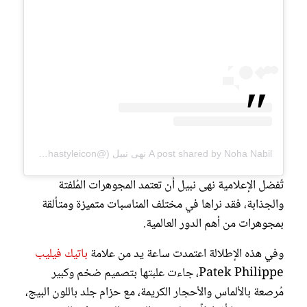
A post shared by Noha Nabil نهى نبيل (@nohastyleicon)
تُفضل الإعلامية نهى نبيل أن تعتمد المجوهرات المُلفتة
والجذابة، فقد نراها في مختلف المناسبات متميزة ومتألقة
بمجوهرات من أهم الدور العالمية.
وفي هذه الإطلالة اعتمدت ساعة يد من علامة
باتيك فيليب
Patek Philippe، جاءت علبتها بتصميم ضخم وكبير
مُرصعة بالألماس والأحجار الكريمة، مع حزام جلد باللون البيج،