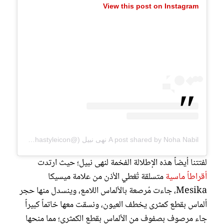
View this post on Instagram
A post shared by Noha Nabil نهى نبيل (@nohastyleicon)
لفتتنا أيضاً هذه الإطلالة الفخمة لنهى نبيل؛ حيث ارتدت
أقراطاً ماسية
متسلقة تُغطي الأذن من علامة ميسيكا
Mesika، جاءت مُرصعة بالألماس اللامع، وينسدل منها حجر
ألماس بقطع كمثرى يخطف العيون، ونسقت معها خاتماً كبيراً
جاء مرصوف بصفوف من الألماس بقطع الكمثرى؛ مما منحها