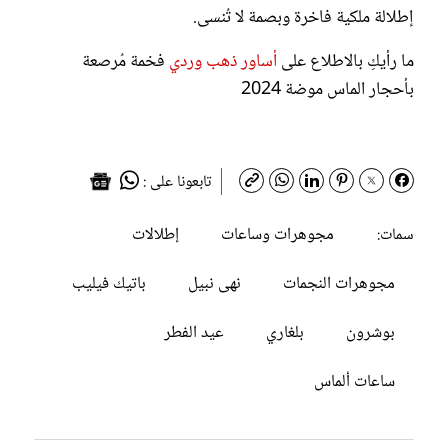
إطلالة ملكية فاخرة وبصمة لا تُنسى.
ما رأيكِ بالاطلاع على
أساور ذهب وردي
فخمة مُرصعة
بأحجار الماس موضة 2024
تابعونا على :
مجوهرات وساعات
إطلالات
سمات:
مجوهرات النجمات
نهى نبيل
باتيك فيليب
بوشرون
بلغاري
عيد الفطر
ساعات ألماس