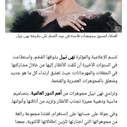
عروس سيدتي
أفكار لتنسيق مجوهرات فاخرة في عيد الفطر على طريقة نهى نبيل
تتسم الإعلامية والمؤثرة
نهى نبيل
بذوقها الفخم، واستطاعت
في السنوات الأخيرة أن تُلفت الأنظار إليها من خلال مشاركتها
في الحفلات والمهرجانات؛ حيث تعشق ارتداء كل ما هو جديد
ومُتعلق بالمجوهرات العصرية والفخمة.
مجلة سيدتي
وترتدي نهى نبيل مجوهرات من
أهم الدور العالمية
، بتصاميم
غلاف رقمي
ماسية وذهبية مميزة تجذب الأنظار وتزيد من أناقتها وأنوثتها.
وفي جولة على حسابها على إنستغرام، لفتتنا مجموعة رائعة
من مجوهراتها التي اختارتها لتُزين إطلالاتها الأنثوية، جمعنا