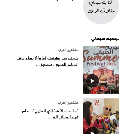
جديد سيدتي
مشاهير العرب
شريف منير يكشف لماذا لا يصلح عزف
الدرامز للجميع.. وصديق...
مشاهير العرب
"داليدا.. الأغنية التي لا تنتهي".. حلم
فرح الديباني الذ...