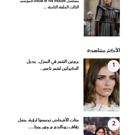
مسلسل House of the Dragon الموسم
الثالث الحلقة الثامنة ...
الأكثر مشاهدة
بروتين الشعر في المنزل.. بديل
1
الكيراتين لشعر ناعم...
مئات الأشخاص تجمعوا لرؤية حفل
2
زفاف رونالدو وجورجينا.....