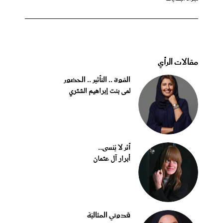
مقالات الرأي
القوة .. التأثير .. الحضور
لمى بنت إبراهيم الشثري
أثر لا يُنسى..
أبرار آل عثمان
قدوتي المثاليّة