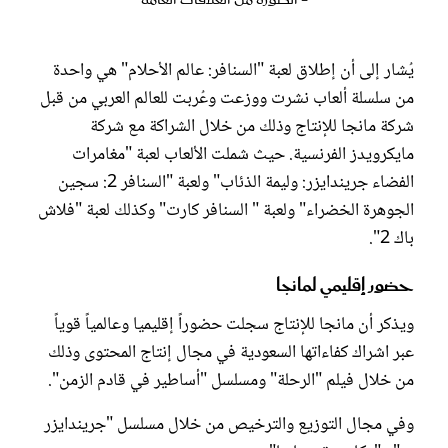
يُشار إلى أن إطلاق لعبة "السنافر: عالم الأحلام" هي واحدة
من سلسلة ألعاب نشرت ووزعت وعُربت للعالم العربي من قبل
شركة مانجا للإنتاج وذلك من خلال الشراكة مع شركة
مايكرويدز الفرنسية. حيث شملت الألعاب لعبة "مغامرات
الفضاء جريندايزر: وليمة الذئاب" ولعبة "السنافر 2: سجين
الجوهرة الخضراء" ولعبة " السنافر كارت" وكذلك لعبة "فلاش
باك 2".
حضور إقليمي لمانجا
ويذكر أن مانجا للإنتاج سجلت حضوراً إقليميا وعالمياً قوياً
عبر اشراك كفاءاتها السعودية في مجال إنتاج المحتوى وذلك
من خلال فيلم "الرحلة" ومسلسل "أساطير في قادم الزمن".
وفي مجال التوزيع والترخيص من خلال مسلسل "جريندايزر