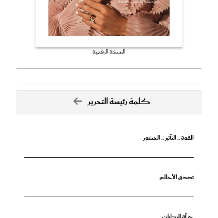
النسخة الرقمية
كلمة رئيسة التحرير
القوة .. التأثير .. الحضور
تصدق الأحلام
جرأة البدايات