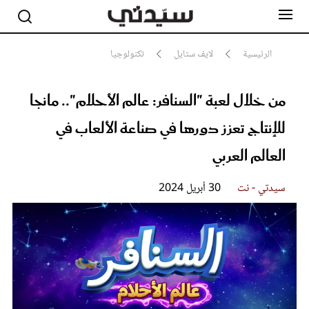
الرئيسية
لايف ستايل
تكنولوجيا
من خلال لعبة "السنافر: عالم الأحلام".. مانجا
مشاهير
أناقة
للإنتاج تعزز دورها في صناعة الألعاب في
جمال
صحة ورشاقة
العالم العربي
سيدتي وطفلك
لايف ستايل
سيدتي - نت
30 أبريل 2024
بلس+
فيديو
مطبخ سيدتي
مقالات الرأي
ستايل
تقارير