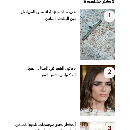
الأكثر مشاهدة
4 وصفات منزلية لتبييض الفواصل
1
بين البلاط.. النتائج...
بروتين الشعر في المنزل.. بديل
2
الكيراتين لشعر ناعم...
أفكار لصنع مجسمات للحيوانات من
3