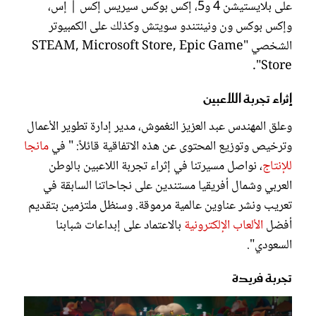
على بلايستيشن 4 و5، إكس بوكس سيريس إكس | إس،
وإكس بوكس ون ونينتندو سويتش وكذلك على الكمبيوتر
الشخصي "STEAM, Microsoft Store, Epic Game
Store".
إثراء تجربة اللاعبين
وعلق المهندس عبد العزيز النغموش، مدير إدارة تطوير الأعمال
وترخيص وتوزيع المحتوى عن هذه الاتفاقية قائلاً: " في
مانجا
للإنتاج
، نواصل مسيرتنا في إثراء تجربة اللاعبين بالوطن
العربي وشمال أفريقيا مستندين على نجاحاتنا السابقة في
تعريب ونشر عناوين عالمية مرموقة. وسنظل ملتزمين بتقديم
أفضل
الألعاب الإلكترونية
بالاعتماد على إبداعات شبابنا
السعودي".
تجربة فريدة