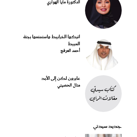
الدكتورة مايا الهواري
اتركوا الخرابيط واستمتعوا بجنة
العبيط
أحمد العرفج
عابرون لكن إلى الأبد
منال الحصيني
جديد سيدتي