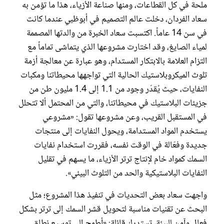
ملحة في كل القطاعات، ومنها صناعة الأزياء، هذا ما تؤمن به
سعاد الفردان، دخلت عالم التصميم في أبوظبي عندما كانت
في سن 14 عاماً. اكتسبت سعاد الخبرة من والدتها المصممة
لمياء الصايغ، وقد اختارت مشروعها الذي يتماشى تماماً مع
التزام العلامة بالابتكار المستدام، وهو عبارة عن معالجة أزمة
تلوث الميكروبلاستيك الحالية التي تواجهها محيطاتنا ومكبات
النفايات، حيث يُقدّر وجود من 1.1 إلى 1.4 مليون طن من
جزيئات البلاستيك في محيطاتنا، والتي من المحتمل ألا تتحلل
في المستقبل القريب، وعن مشروعها تقول: «مشروعي
يستخدم المواد المستدامة، ويحول النفايات إلى منتجات
جديدة وفعّالة في الوقت نفسه، فقررت استخدام نفايات
السمك كمواد خام لإنتاج ترتر الأزياء، ما يسهم في تقليل
النفايات البلاستيكية والحد من التلوث البيئي».
واجهت سعاد بعض التحديات في تنفيذ هذا المشروع؛ مثل
البحث عن تقنيات مناسبة لتحويل قشر السمك إلى ترتر بشكل
فعال وآمن للبيئة، تستدرك قائلة: «أطمح إلى توسيع نطاق