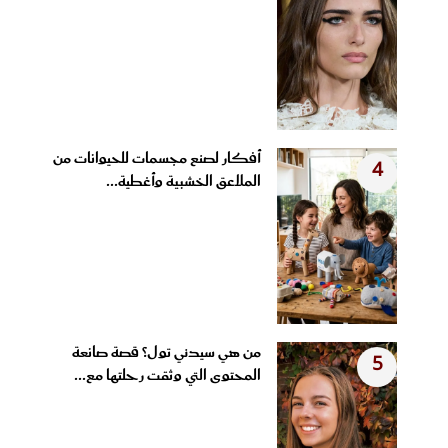
أفكار لصنع مجسمات للحيوانات من
4
الملاعق الخشبية وأغطية...
من هي سيدني تول؟ قصة صانعة
5
المحتوى التي وثقت رحلتها مع...