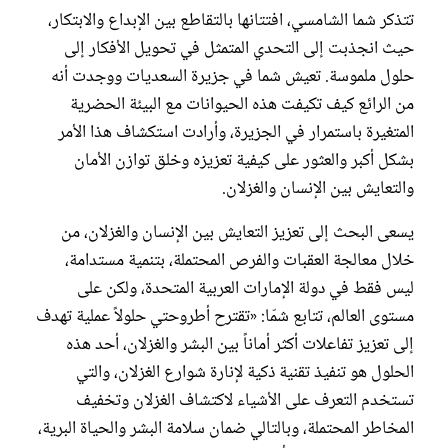
تتذكر شما الشامسي، افتتانها بالتقاطع بين الإبداع والابتكار،
حيث انجذبت إلى التحدي المتمثل في تحويل الأفكار إلى
حلول ملموسة. تعيش شما في جزيرة السعديات ووجدت أنه
من الرائع كيف تكيفت هذه الحيوانات مع البيئة الحضرية
المتغيرة باستمرار في الجزيرة، وأرادت استكشاف هذا الأمر
بشكل أكبر والعثور على كيفية تعزيزه وخلق توازن الأمان
والتعايش بين الإنسان والغزلان.
يسعى البحث إلى تعزيز التعايش بين الإنسان والغزلان، من
خلال معالجة العقبات والفرص المحتملة، بتنمية مستدامة،
ليس فقط في دولة الإمارات العربية المتحدة، ولكن على
مستوى العالم، تتابع شمّا: «تقترح أطروحتي حلولاً عملية تهدف
إلى تعزيز تفاعلات أكثر أماناً بين البشر والغزلان، أحد هذه
الحلول هو تنفيذ تقنية ذكية لإنارة شوارع الغزلان، والتي
تستخدم التعرف على الأشياء لاكتشاف الغزلان وتخفيف
المخاطر المحتملة، وبالتالي ضمان سلامة البشر والحياة البرية،