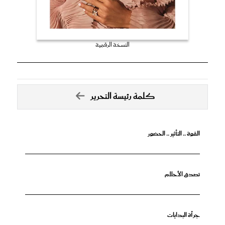
النسخة الرقمية
كلمة رئيسة التحرير
القوة .. التأثير .. الحضور
تصدق الأحلام
جرأة البدايات