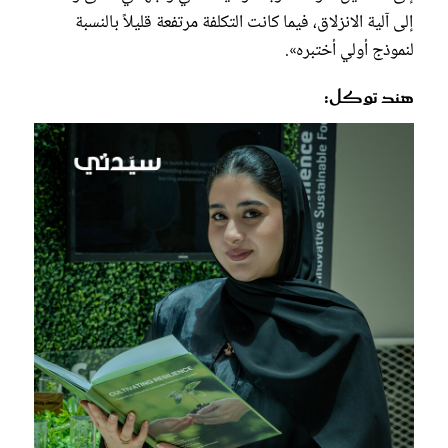
إلى آلية الانزلاق، فيما كانت التكلفة مرتفعة قليلاً بالنسبة
لنموذج أولي أختبره».
هند توكل: