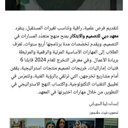
عروس سيدتي
0
seconds
of
1
لتقديم فرص علمية، راقية وتناسب تغيرات المستقبل، ينفرد
minute,
معهد دبي للتصميم والابتكار
بمنح منهج متعدّد المسارات في
41
seconds
التصميم، ويقدم تخصّصات مدة برنامجها أربع سنوات، تعرّف
الطلاب إلى المهارات الأساسية المرئية والرقمية والمرتبطة
بريادة الأعمال. وفي معرض التخرج للعام 2024 قابلنا 6
فتيات إماراتيات، خريجات تصميم منتجات استراتيجية، يقفن
أمام مشاريع تخرجهن، التي ترتقي بالرؤية الفنية، وتتمرّس في
تطبيق التقنيات التكنولوجية، واكتساب النهج الاستراتيجي في
مجلة سيدتي
التطوير، من خلال مهارات اختبرنها في المعهد.
غلاف رفمي
إعداد:لينا الحوراني
تصوير:غيث طنجور