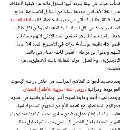
نشأت لمياء، في بيئة يتردد فيها تساؤل دائم عن كيفية الحفاظ
على اللغة الأم، التي تجدها شكلاً من أشكال الاستدامة، تتابع
لمياء قائلة: «أثناء نشأتي في مدرسة خاصة، كانت
اللغة العربية
للأسف واحدة من أقل المواد إثارة للاهتمام، وكان لكل طالب
هدف واحد ببساطة، هو تحقيق الحد الأدنى لأنهم ببساطة،
قضوا 45 دقيقة يومياً، 4 مرات في الأسبوع، لمدة 14 عاماً،
لكنهم وصلوا إلى مرحلة «أُفضِّل قائمة طعام هي باللغة
الإنجليزية»، و«أفضل إجراء المقابلة باللغة الإنجليزية، من
فضلك».
بعد تحديد فجوات المناهج الدراسية من خلال دراسة البحوث
الموجودة، ومراقبة
دروس اللغة العربية للأطفال الصغار
،
وجدت لمياء أنهم بحاجة لمنهج أكثر إبداعاً وجاذبية في حدود
قدراتهم، ليتواصلوا مع لغتهم الأم من قلوبهم، تستدرك لمياء:
«قمت بإنشاء إطار عمل يتضمن مبادئ يجب اتباعها عند إجراء
المهام الممتعة داخل الفصل الدراسي، حيث تم تحليل دفاتر