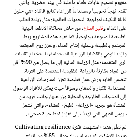
مفهوم تصميم غابات طعام داخلية في بيئة حضرية، والتي
تقدم نهجاً تحويلياً ومستداماً للزراعة، تتابع قائلة: «هي حلول
قابلة للتكيف لمواجهة التحديات العالمية؛ مثل زيادة الطلب
على الغذاء و
تغير المناخ
، من خلال محاكاة الأنظمة البيئية
الطبيعية المتنوعة بيولوجياً، كما تعيد هذه المشاريع ربط
المجتمع بالطبيعة وعملية إنتاج الغذاء، وتعزز روح المجتمع
وتزيد الوعي بالقضايا الزراعية المستدامة، باستخدام تقنيات
الري المتقدمة؛ مثل الزراعة المائية إلى ما يصل من 90% أقل
من المياه مقارنةً بالزراعة التقليدية المعتمدة على التربة.
تتضمن الغابة ورش عمل تعليمية تعزز الممارسات الزراعية
المستدامة للكبار والصغار، وسوقاً حيث يمكن للأفراد الوصول
إلى المنتجات الطازجة والمحلية وزراعتها، جانب فريد من
المنشأة هو تجربة «الزراعة- الطبخ- العشاء»، والتي تشمل
دروس الطهي التي تهدف إلى تعزيز نمط حياة صحي».
ثم تعلّق هند: «استلهمت فكرة Cultivating resilience
عندما اكتشفت أنه يتم استيراد حوالي 85% من إنتاج