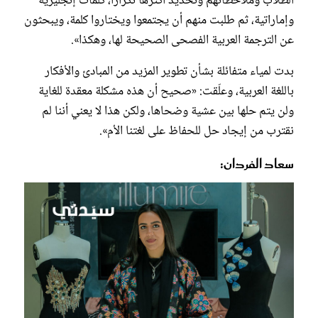
الطلاب وملاحظاتهم وتحديد أكثرها تكراراً، كلمات إنجليزية
وإماراتية، ثم طلبت منهم أن يجتمعوا ويختاروا كلمة، ويبحثون
عن الترجمة العربية الفصحى الصحيحة لها، وهكذا».
بدت لمياء متفائلة بشأن تطوير المزيد من المبادئ والأفكار
باللغة العربية، وعلّقت: «صحيح أن هذه مشكلة معقدة للغاية
ولن يتم حلها بين عشية وضحاها، ولكن هذا لا يعني أننا لم
نقترب من إيجاد حل للحفاظ على لغتنا الأم».
سعاد الفردان: