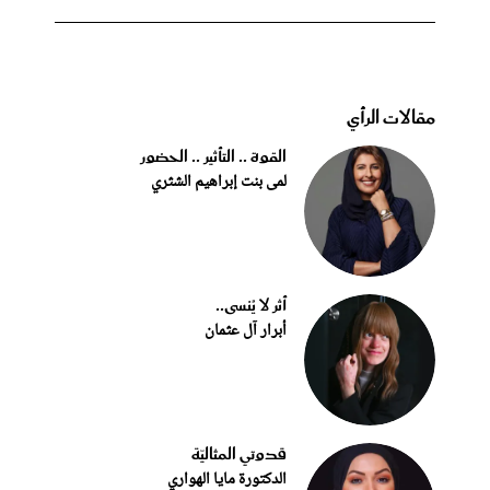
مقالات الرأي
القوة .. التأثير .. الحضور
لمى بنت إبراهيم الشثري
أثر لا يُنسى..
أبرار آل عثمان
قدوتي المثاليّة
الدكتورة مايا الهواري