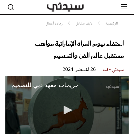
الرئيسية
لايف ستايل
ريادة أعمال
احتفاء بيوم المرأة الإماراتية مواهب
مشاهير
أناقة
مستقبل عالم الفن والتصميم
جمال
صحة ورشاقة
سيدتي وطفلك
سيدتي - نت
26 أغسطس 2024
لايف ستايل
بلس+
خريجات معهد دبي للتصميم
فيديو
مطبخ سيدتي
مقالات الرأي
ستايل
تقارير