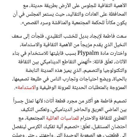
الأهمية الثقافية للجلوس على الأرض بطريقة حديثة، مع
المحافظة على العادات والتقاليد، حيث يستمر المجلس في أن
يكون مكاناً للحكمة المجتمعية والمناقشة وسرد القصص».
سعت فاطمة لإيجاد بديل للخشب التقليدي، فلجأت إلى سعف
النخيل الذي يقدم مزيجاً من الأهمية الثقافية والاستدامة،
واختارت مادة Plypalm بسبب قابليتها للاستخدام في بناء
الأثاث، تعلّق قائلة: «ألهمني التقاطع الديناميكي بين الثقافة
والتكنولوجيا والتصميم، الذي يميز هذه المدينة النابضة
بالحياة، ويضع احتياجات وتجارب الناس في طليعة تصميمها،
الممزوجة بالمتطلبات الحديثة للمرونة الوظيفية و
الاستدامة
».
تصميم فاطمة هو أكثر من مجرد قطعة أثاث؛ لأنها تمثل جسراً
بين الماضي العريق والحاضر الديناميكي، وتعكس التكيف
الفطري للثقافة والاحترام
للمناسبات العائلية
المجتمعية، مع
احتضان المستقبل، تعلّق: «تصميم آلية تفكيك الكرسي لينفصل
إلى قطعتين، هو الصعوبة الوحيدة التي واجهتني، حتى وصلت