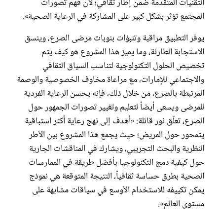
التقنيات المتقدمة ضمن إطار ثقافي؛ لأن فهم تصورات
المجتمع تؤثر بشكل كبير على المشاركة في الرعاية الصحية».
يوفر التطبيق مراقبة وتنبؤات بنوبات مرضى الصرع، وينسق
الاستجابة الطارئة، وما يميز هذا المشروع هو كيف يتم
تخصيص الحلول التكنولوجية لتناسب السياق الثقافي
والاجتماعي للإمارات، مع مراعاة مخاوف الخصوصية والوصمة
المرتبطة بالصرع، من خلال ذلك، فإنه يحسن الرعاية الفردية
للمرضى ويسعى أيضاً لتعليم وتغيير تصورات الجمهور حول
الصرع، تعلّق نور قائلة: «أهدف إلى نهج رعاية أكثر استباقية
يتمحور حول المريض؛ حيث يجمع هذا المشروع بين الأطر
النظرية والبحث التجريبي، ويشارك في المناقشات الجارية
حول كيفية دمج التكنولوجيا بأفضل طريقة في الممارسات
الصحية بطرق حساسة ثقافياً، النتيجة المتوقعة هي نموذج
يمكن تكييفه للاستخدام الأوسع في سياقات مشابهة على
مستوى العالم».