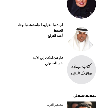
اتركوا الخرابيط واستمتعوا بجنة
العبيط
أحمد العرفج
عابرون لكن إلى الأبد
منال الحصيني
جديد سيدتي
مشاهير العرب