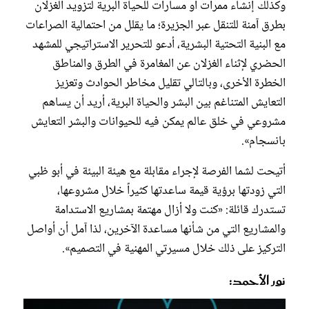
وكذلك إنشاء ممرات أو مسارات للحياة البرية لتزويد الغزلان
بطرق آمنة للتنقل عبر الجزيرة؛ ما يقلل من احتمالية الصراعات
مع البنية التحتية البشرية، أدعو للتحرير الاستراتيجي للمشهد
الحضري لإثناء الغزلان عن المغامرة في الطرق والمناطق
الخطرة الأخرى، وبالتالي تقليل مخاطر الحوادث وتعزيز
التعايش المتناغم بين البشر والحياة البرية، أريد أن يساهم
مشروعي في خلق عالم يمكن فيه للحيوانات والبشر التعايش
بانسجام».
أتيحت لشما الفرصة لإجراء مقابلة مع هيئة البيئة في أبو ظبي
التي زودتها برؤية قيمة ساعدتها كثيراً خلال مشروعها،
تستدرك قائلة: «كنت ولا أزال مهتمة بمشاريع الاستدامة
والمشاريع التي من شأنها مساعدة الآخرين، لذا آمل أن أواصل
التركيز على ذلك خلال مسيرتي المهنية في التصميم».
نور الأحمد: