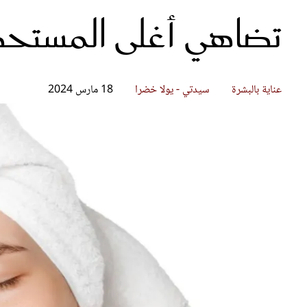
تضاهي أغلى المستح
قصص ملهمة
مق
شباب وبنات
ست
علاقات زوجية
تق
عر
عناية بالبشرة
سيدتي - يولا خضرا
18 مارس 2024