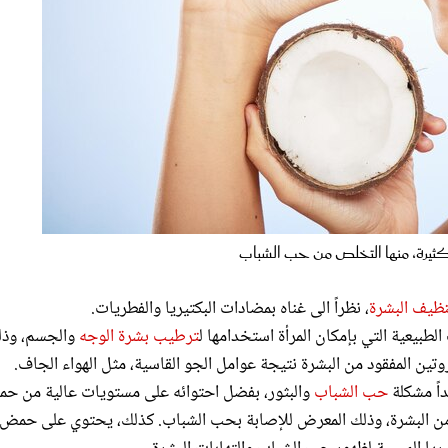
ها التخلص من حب الشباب
نظيف البشرة
، نظراً الى غناه بمضادات البكتيريا والفطريات.
لطبيعية التي بإمكان المرأة استخدامها ل
ترطيب بشرة الوجه
والجسم، وذل
تين المفقود من البشرة نتيجة عوامل الجو القاسية، مثل الهواء الجاف.
اً مشكلة
حب الشباب
والبثور، بفضل احتوائه على مستويات عالية من ح
ني من البشرة، وذلك المعرض للإصابة بحب الشباب. كذلك، يحتوي على حمض
ريا المسببة لظهور حب الشباب والتهابات البشرة.
 على التغلغل داخل البشرة لينظفها في الأعماق من كافة آثار المكياج. لذلك