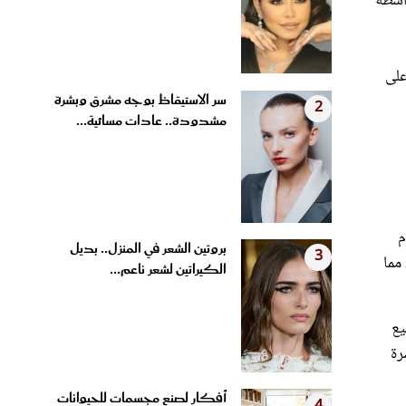
على
سر الاستيقاظ بوجه مشرق وبشرة
2
مشدودة.. عادات مسائية...
م
بروتين الشعر في المنزل.. بديل
3
مما
الكيراتين لشعر ناعم...
يع
رة
أفكار لصنع مجسمات للحيوانات
4
من الملاعق الخشبية وأغطية...