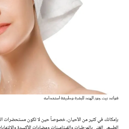
فوائد زيت جوز الهند للبشرة وطريقة استخدامه
بإمكانك في كثير من الأحيان، خصوصاً حين لا تكون مستحضرات العن
الطبيعي الغني بالمرطبات والفيتامينات ومضادات الأكسدة والالتهاب
يفسر دخوله في تركيبة منتجات العناية بالبشرة بأنواعها المختلفة،