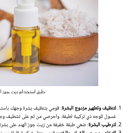
طرق استخدام زيت جوز الهند على الب
لتنظيف وتطهير مزدوج البشرة
: قومي بتنظيف بشرة وجهك باستخ
غسول للوجه ذي تركيبة لطيفة. واحرصي من ثم على تشطيف وجهك بالماء
لترطيب البشرة
: ضعي طبقة خفيفة من زيت جوز الهند على بشرتك،
للتخلص من حب الشباب والبثور
: قومي بتطبيق كمية قليلة من ز
فوطة قطنية.