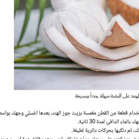
شرة سهلة جداً وسريعة
دام قطعة من القطن مغمسة بزيت جوز الهند، بعدها اغسلي وجهك بواس
 الدافئ لمدة 30 ثانية.
 ثم دلكيها بحركات دائرية لطيفة.
يت جوز الهند على وجهك ووزّعيها بالتساوي، وبعد دقائق عدة امسحيه بو