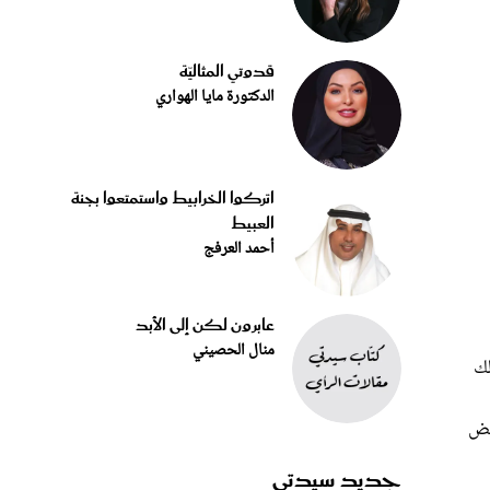
قدوتي المثاليّة
الدكتورة مايا الهواري
اتركوا الخرابيط واستمتعوا بجنة
العبيط
أحمد العرفج
عابرون لكن إلى الأبد
منال الحصيني
ك
مض
جديد سيدتي
،