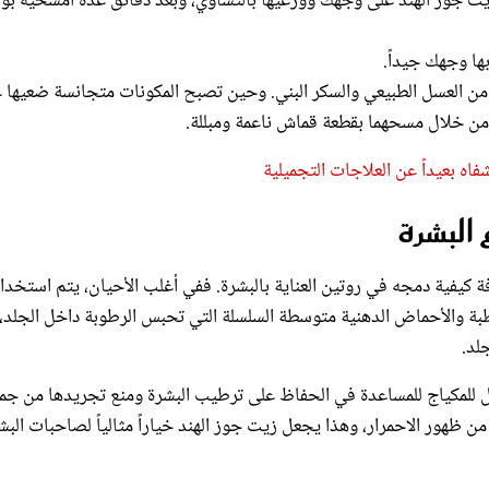
ا وجهك جيداً.
ل من العسل الطبيعي والسكر البني. وحين تصبح المكونات متجانسة ضعيها 
من خلال مسحهما بقطعة قماش ناعمة ومبللة.
اه بعيداً عن العلاجات التجميلية
البشرة
 كيفية دمجه في روتين العناية بالبشرة. ففي أغلب الأحيان، يتم استخدا
ة والأحماض الدهنية متوسطة السلسلة التي تحبس الرطوبة داخل الجلد، 
لد.
 للمكياج للمساعدة في الحفاظ على ترطيب البشرة ومنع تجريدها من جم
ن ظهور الاحمرار، وهذا يجعل زيت جوز الهند خياراً مثالياً لصاحبات البش
مسام، لذلك قد لا يكون مناسباً لذوات المختلطة أو البشرة الدهنية.