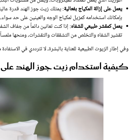
بإمكانك استخدامه كمزيل لمكياج الوجه والعينين على حد سواء، 
يعمل كمقشر طبيعي للشفاه
: إذا كنت تعانين دائماً من جفاف الش
تقشير الشفاه والتخلص من التشققات والتقشرات، ومنحها ملمساً ن
وفي إطار الزيوت الطبيعية للعناية بالبشرة، لا تترددي في الاستفادة
كيفية استخدام زيت جوز الهند على ا