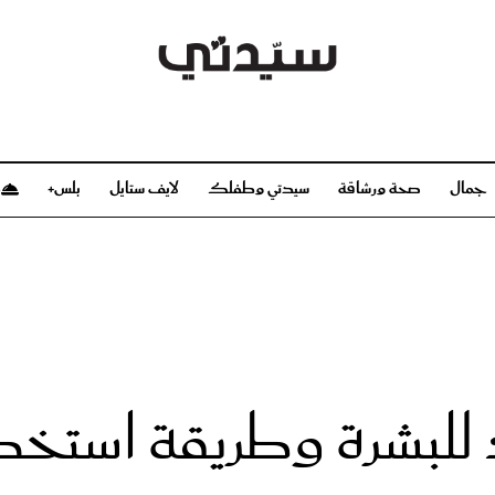
جمال
صحة ورشاقة
سيدتي وطفلك
لايف ستايل
بلس+
م
صحة ورشاقة
سيدتي وطفلك
بشرة
صحة
الحمل والولادة
ريحات
رشاقة و تغذية
مولودك
وعطور
أطفال ومراهقون
صحة الطفل
للبشرة وطريقة استخدا
مجلة سيدتي
مناسبات X سيدتي
ديو
عن سيدتي
بخ سيدتي
فريق سيدتي