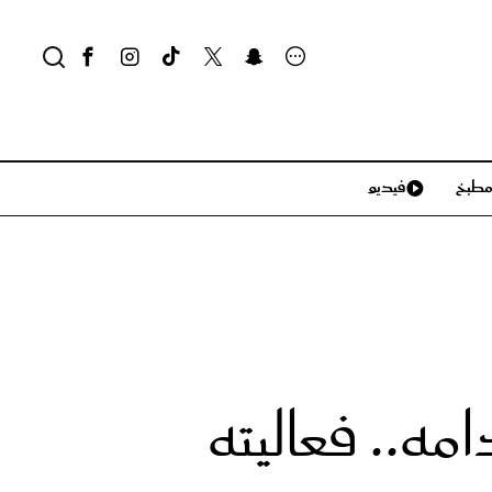
طبخ
فيديو
لايف ستايل
سياحة وسفر
منزل وديكور
تكنولوجيا
مه.. فعاليته