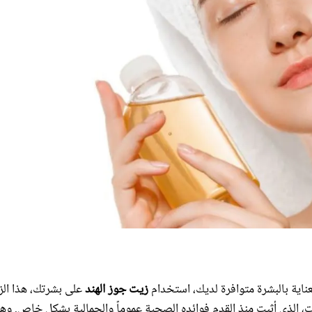
اية بالبشرة متوافرة لديك، استخدام
زيت جوز الهند
على بشرتك، هذا ال
ات، الذي أثبت منذ القدم فوائده الصحية عموماً والجمالية بشكل خاص. وهو
 حيث تبدأ خصائصه بترطيب البشرة ولا تنتهي بمحاربة التجاعيد. إليك في م