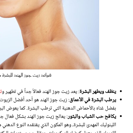
فوائد زيت جوز الهند للبشرة كثيرة، من
ينظف ويطهر البشرة
: يعد زيت جوز الهند فعالاً جداً في تطهير و
ت
يرطب البشرة في الأعماق
: زيت جوز الهند هو أحد أفضل الزيوت ا
بفضل غناه بالأحماض الدهنية التي ترطب البشرة. كما يعوض البرو
يكافح حب الشباب والبثور
: يعالج زيت جوز الهند بشكل فعال جد
اللينوليك المهدئ للبشرة، وهو المكون الذي يفتقده النوع الده
اللوريك الذي يعمل كمضاد للميكروبات، ويقلل من مستويات البكتي
يعمل على إزالة المكياج بفعالية
: يمتلك زيت جوز الهند قدرة عالية