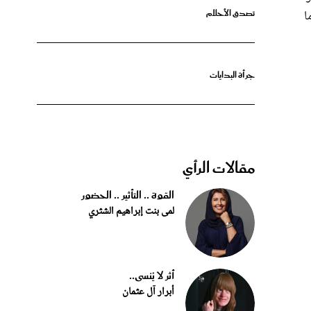
جرأة البدايات
مقالات الرأي
القوة .. التأثير .. الحضور
لمى بنت إبراهيم الشثري
أثر لا يُنسى..
أبرار آل عثمان