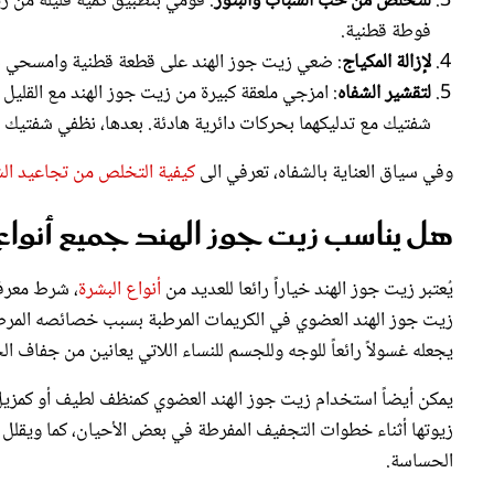
لإزالة المكياج
: ضعي زيت جوز الهند على قطعة قطنية وامسحي به
لتقشير الشفاه
: امزجي ملعقة كبيرة من زيت جوز الهند مع القلي
شفتيك مع تدليكهما بحركات دائرية هادئة. بعدها، نظفي شفتيك 
وفي سياق العناية بالشفاه، تعرفي الى
كيفية التخلص من تجاعيد الشف
هل يناسب زيت جوز الهند جميع أنواع 
يُعتبر زيت جوز الهند خياراً رائعا للعديد من
أنواع البشرة
، شرط معرفة
زيت جوز الهند العضوي في الكريمات المرطبة بسبب خصائصه المرطب
يجعله غسولاً رائعاً للوجه وللجسم للنساء اللاتي يعانين من جفاف الج
يمكن أيضاً استخدام زيت جوز الهند العضوي كمنظف لطيف أو كمزيل
زيوتها أثناء خطوات التجفيف المفرطة في بعض الأحيان، كما ويقلل م
الحساسة.
يمكن أن يؤدي تطبيق زيت جوز الهند مباشرةً على الجلد إلى انسداد ال