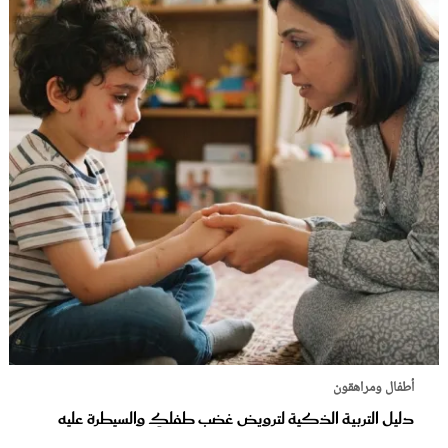
أطفال ومراهقون
دليل التربية الذكية لترويض غضب طفلكِ والسيطرة عليه