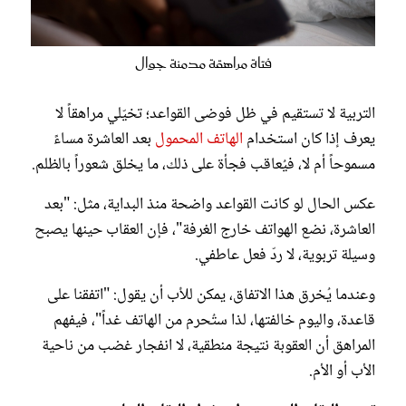
فتاة مراهقة مدمنة جوال
التربية لا تستقيم في ظل فوضى القواعد؛ تخيّلي مراهقاً لا
يعرف إذا كان استخدام
الهاتف المحمول
بعد العاشرة مساءً
مسموحاً أم لا، فيُعاقب فجأة على ذلك، ما يخلق شعوراً بالظلم.
عكس الحال لو كانت القواعد واضحة منذ البداية، مثل: "بعد
العاشرة، نضع الهواتف خارج الغرفة"، فإن العقاب حينها يصبح
وسيلة تربوية، لا ردّ فعل عاطفي.
وعندما يُخرق هذا الاتفاق، يمكن للأب أن يقول: "اتفقنا على
قاعدة، واليوم خالفتها، لذا ستُحرم من الهاتف غداً"، فيفهم
المراهق أن العقوبة نتيجة منطقية، لا انفجار غضب من ناحية
الأب أو الأم.