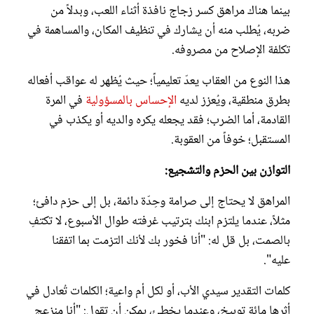
بينما هناك مراهق كسر زجاج نافذة أثناء اللعب، وبدلاً من
ضربه، يُطلب منه أن يشارك في تنظيف المكان، والمساهمة في
تكلفة الإصلاح من مصروفه.
هذا النوع من العقاب يعدّ تعليمياً؛ حيث يُظهر له عواقب أفعاله
بطرق منطقية، ويُعزز لديه
الإحساس بالمسؤولية
في المرة
القادمة، أما الضرب؛ فقد يجعله يكره والديه أو يكذب في
المستقبل؛ خوفاً من العقوبة.
التوازن بين الحزم والتشجيع:
المراهق لا يحتاج إلى صرامة وحِدّة دائمة، بل إلى حزم دافئ؛
مثلاً، عندما يلتزم ابنك بترتيب غرفته طوال الأسبوع، لا تكتفِ
بالصمت، بل قل له: "أنا فخور بك لأنك التزمت بما اتفقنا
عليه".
كلمات التقدير سيدي الأب، أو لكل أم واعية؛ الكلمات تُعادل في
أثرها مائة توبيخ، وعندما يخطئ، يمكن أن تقول: "أنا منزعج