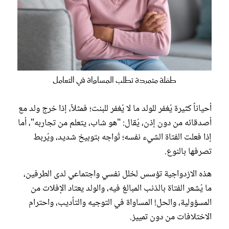
طفلة متمردة تطلب المساواة في التعامل
أحياناً كثيرة يُغفر للولد ما لا يُغفر للبنت؛ فمثلاً، إذا خرج ولد مع
أصدقائه من دون إذن، يُقال: "هو شاب، يتعلم من تجاربه"، أما
إذا فعلت الفتاة الشيء نفسه؛ تُواجه بتوبيخ شديد، ويُربط
تصرفها بالنوع.
هذه الازدواجية تؤسس لخلل نفسي واجتماعي لدى الطرفين،
ما يُشعر الفتاة بالذنب المبالغ فيه، والولد يعتاد الإفلات من
المسؤولية، والحل! المساواة في التوجيه والتأديب، واحترام
الاختلافات من دون تمييز.