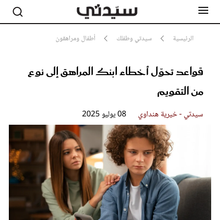
الرئيسية
سيدتي وطفلك
أطفال ومراهقون
قواعد تحوّل أخطاء ابنك المراهق إلى نوع
مشاهير
أناقة
من التقويم
جمال
صحة ورشاقة
سيدتي وطفلك
سيدتي - خيرية هنداوي
08 يوليو 2025
لايف ستايل
بلس+
فيديو
مطبخ سيدتي
مقالات الرأي
ستايل
تقارير