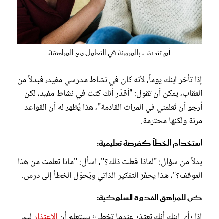
أم تتصف بالمرونة في التعامل مع المراهقة
إذا تأخر ابنك يوماً، لأنه كان في نشاط مدرسي مفيد، فبدلاً من
العقاب، يمكن أن تقول: "أقدّر أنك كنت في نشاط مفيد، لكن
أرجو أن تُعلمني في المرات القادمة"، هذا يُظهر له أن القواعد
مرنة ولكنها محترمة.
استخدام الخطأ كفرصة تعليمية:
بدلاً من سؤال: "لماذا فعلت ذلك؟"، اسأل: "ماذا تعلمت من هذا
الموقف؟"، هذا يحفّز التفكير الذاتي ويُحوّل الخطأ إلى درس.
كن للمراهق القدوة السلوكية:
إذا رأى ابنك أنك تعتذر عندما تخطئ؛ سيتعلم أن
الاعتذار
ليس