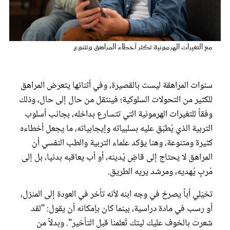
عروس سيدتي
مع التغيرات الهرمونية تكثر أخطاء المراهق وتتنوع
سنوات المراهقة ليست بالقصيرة، وفي أثنائها يتعرض المراهق
للكثير من التحولات السلوكية؛ فينتقل من حال إلى حال، وذلك
وفقاً للتغيرات الهرمونية التي تتسارع بداخله، بجانب أسلوب
التربية الذي يُطبّق عليه بسلبياته وإيجابياته، ما يجعل أخطاءه
كثيرة ومتنوعة، وهنا يؤكد علماء التربية والطب النفسي أن
مجلة سيدتي
المراهق لا يحتاج إلى قاضٍ يُدينه، أو أب يعاقبه بدنيا، بل إلى
مُربٍ يُهديه، ومرشد يريه الطريق.
غلاف رفمي
تخيّلي أباً يصرخ في وجه ابنه لأنه تأخر في العودة إلى المنزل،
أو رسب في مادة دراسية، بينما كان بإمكانه أن يقول: "لقد
شعرت بالخوف عليك ليتك تُعلمنا قبل التأخير". وبدلاً من