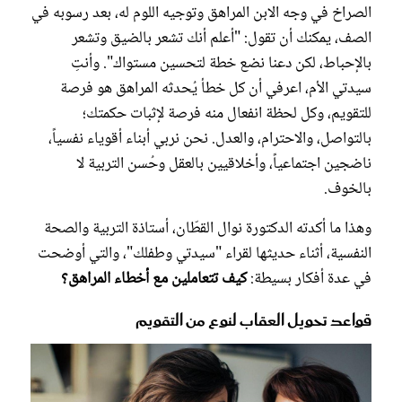
الصراخ في وجه الابن المراهق وتوجيه اللوم له، بعد رسوبه في
الصف، يمكنك أن تقول: "أعلم أنك تشعر بالضيق وتشعر
بالإحباط، لكن دعنا نضع خطة لتحسين مستواك". وأنتِ
سيدتي الأم، اعرفي أن كل خطأ يُحدثه المراهق هو فرصة
للتقويم، وكل لحظة انفعال منه فرصة لإثبات حكمتك؛
بالتواصل، والاحترام، والعدل. نحن نربي أبناء أقوياء نفسياً،
ناضجين اجتماعياً، وأخلاقيين بالعقل وحُسن التربية لا
بالخوف.
وهذا ما أكدته الدكتورة نوال القطّان، أستاذة التربية والصحة
النفسية، أثناء حديثها لقراء "سيدتي وطفلك"، والتي أوضحت
في عدة أفكار بسيطة:
كيف تتعاملين مع أخطاء المراهق؟
قواعد تحويل العقاب لنوع من التقويم