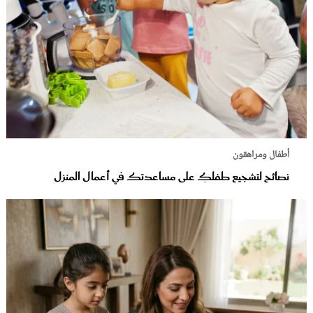
أطفال ومراهقون
نصائح لتشجيع طفلكِ على مساعدتك في أعمال المنزل