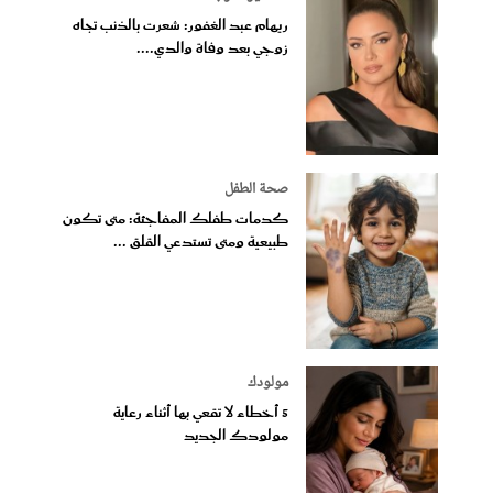
ريهام عبد الغفور: شعرت بالذنب تجاه
زوجي بعد وفاة والدي....
صحة الطفل
كدمات طفلك المفاجئة: متى تكون
طبيعية ومتى تستدعي القلق ...
مولودك
5 أخطاء لا تقعي بها أثناء رعاية
مولودك الجديد