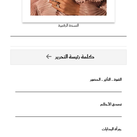
النسخة الرقمية
كلمة رئيسة التحرير
القوة .. التأثير .. الحضور
تصدق الأحلام
جرأة البدايات