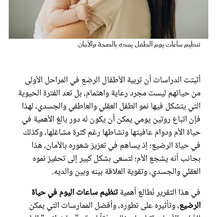
عروس سيدتي
تنظيم ساعات يوم الطفل يمده بالصحة والأمان
أثبتت الدراسات أن تربية الأطفال الرضع في المراحل الأولى
من حياتهم ليست مجرد رعاية واهتمام، بل تعد الفترة الحيوية
التي يتشكل فيها نمو الطفل العقلي والعاطفي والجسدي، لهذا
فإن اتباع روتين يومي يمكن أن يكون له دور بالغ الأهمية في
حياة الأم ودوام عافيتها ونشاطها رغم كثرة مشاغلها، وكذلك
مجلة سيدتي
في حياة الرضيع؛ إذ يساهم في تعزيز شعوره بالأمان، هذا
بجانب أنه يشجع الأم؛ لتسعى بشكل كبير إلى تحفيز نموه
العقلي والجسدي، وتقوية العلاقة بينه وبين والديه.
غلاف رفمي
في هذا التقرير نُطالع أهمية
تنظيم ساعات اليوم في حياة
الرضيع
، وتأثيره على تطوره، وأفضل الممارسات التي يمكن