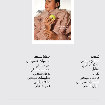
فيديو
مجلة سيدتي
مطبخ سيدتي
مناسبات X سيدتي
مقالات الرأي
عن سيدتي
ستايل
جديد سيدتي
تقارير
فريق سيدتي
عروس سيدتي
تطبيقات سيدتي
اصدارات سيدتي
غلاف رقمي
دليل السفر
آخر الأخبار