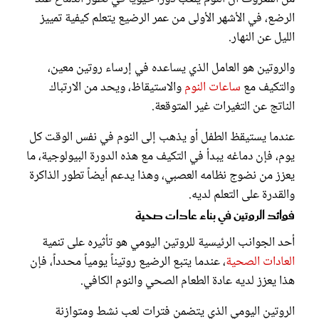
الرضع، في الأشهر الأولى من عمر الرضيع يتعلم كيفية تمييز
الليل عن النهار.
والروتين هو العامل الذي يساعده في إرساء روتين معين،
والتكيف مع
ساعات النوم
والاستيقاظ، ويحد من الارتباك
الناتج عن التغيرات غير المتوقعة.
عندما يستيقظ الطفل أو يذهب إلى النوم في نفس الوقت كل
يوم، فإن دماغه يبدأ في التكيف مع هذه الدورة البيولوجية، ما
يعزز من نضوج نظامه العصبي، وهذا يدعم أيضاً تطور الذاكرة
والقدرة على التعلم لديه.
فوائد الروتين في بناء عادات صحية
أحد الجوانب الرئيسية للروتين اليومي هو تأثيره على تنمية
العادات الصحية
، عندما يتبع الرضيع روتيناً يومياً محدداً، فإن
هذا يعزز لديه عادة الطعام الصحي والنوم الكافي.
الروتين اليومي الذي يتضمن فترات لعب نشط ومتوازنة