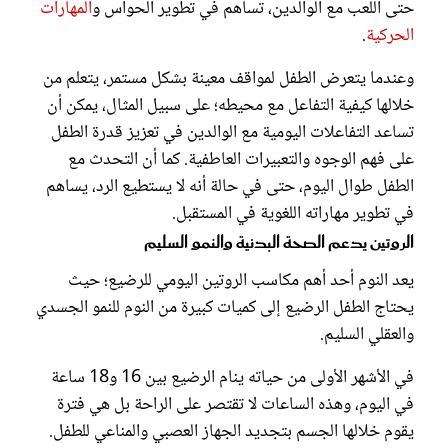
حتى اللعب مع الوالدين، تساهم في تطوير الحواس و
المهارات
الحركية
.
وعندما يتعرض الطفل لمواقف معينة بشكل مستمر، يتعلم من
خلالها كيفية التفاعل مع محيطه؛ على سبيل المثال، يمكن أن
تساعد التفاعلات اليومية مع الوالدين في تعزيز قدرة الطفل
على فهم الوجوه والتعبيرات العاطفية. كما أن التحدث مع
الطفل طوال اليوم، حتى في حالة أنه لا يستطيع الرد، يساهم
في تطوير مهاراته اللغوية في المستقبل.
الروتين يدعم الصحة البدنية والنمو السليم
يعد النوم أحد أهم مكاسب الروتين اليومي للرضيع؛ حيث
يحتاج الطفل الرضيع إلى كميات كبيرة من النوم للنمو الجسدي
والعقلي السليم.
في الأشهر الأولى من حياته ينام الرضيع بين 16 و18 ساعة
في اليوم، وهذه الساعات لا تقتصر على الراحة بل هي فترة
يقوم خلالها الجسم بتجديد الجهاز العصبي والمناعي للطفل.