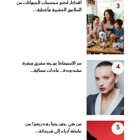
أفكار لصنع مجسمات للحيوانات من
3
الملاعق الخشبية وأغطية...
سر الاستيقاظ بوجه مشرق وبشرة
4
مشدودة.. عادات مسائية...
مَن هي جورجينا رودريغيز؟ مِن
5
عارضة أزياء إلى شريكة...