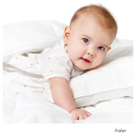
مولودك