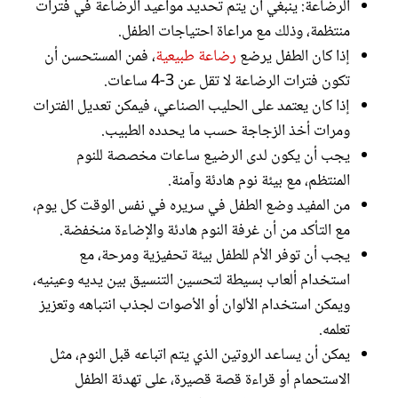
الرضاعة: ينبغي أن يتم تحديد مواعيد الرضاعة في فترات
منتظمة، وذلك مع مراعاة احتياجات الطفل.
إذا كان الطفل يرضع
رضاعة طبيعية
، فمن المستحسن أن
تكون فترات الرضاعة لا تقل عن 3-4 ساعات.
إذا كان يعتمد على الحليب الصناعي، فيمكن تعديل الفترات
ومرات أخذ الزجاجة حسب ما يحدده الطبيب.
يجب أن يكون لدى الرضيع ساعات مخصصة للنوم
المنتظم، مع بيئة نوم هادئة وآمنة.
من المفيد وضع الطفل في سريره في نفس الوقت كل يوم،
مع التأكد من أن غرفة النوم هادئة والإضاءة منخفضة.
يجب أن توفر الأم للطفل بيئة تحفيزية ومرحة، مع
استخدام ألعاب بسيطة لتحسين التنسيق بين يديه وعينيه،
ويمكن استخدام الألوان أو الأصوات لجذب انتباهه وتعزيز
تعلمه.
يمكن أن يساعد الروتين الذي يتم اتباعه قبل النوم، مثل
الاستحمام أو قراءة قصة قصيرة، على تهدئة الطفل