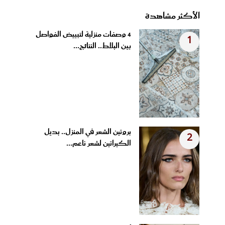
الأكثر مشاهدة
4 وصفات منزلية لتبييض الفواصل
1
بين البلاط.. النتائج...
بروتين الشعر في المنزل.. بديل
2
الكيراتين لشعر ناعم...