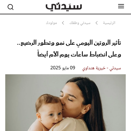
الرئيسية
سيدتي وطفلك
مولودك
تأثير الروتين اليومي على نمو وتطور الرضيع..
مشاهير
أناقة
وعلى انضباط ساعات يوم الأم أيضاً
جمال
صحة ورشاقة
سيدتي وطفلك
سيدتي - خيرية هنداوي
09 مايو 2025
لايف ستايل
بلس+
فيديو
مطبخ سيدتي
مقالات الرأي
ستايل
تقارير