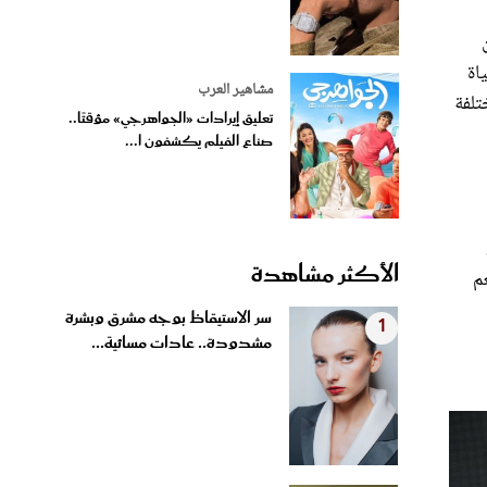
اة
مشاهير العرب
تلفة
تعليق إيرادات «الجواهرجي» مؤقتًا..
صناع الفيلم يكشفون ا...
الأكثر مشاهدة
م
سر الاستيقاظ بوجه مشرق وبشرة
1
مشدودة.. عادات مسائية...
وفاة صانعة المحتوى سيدني تول
2