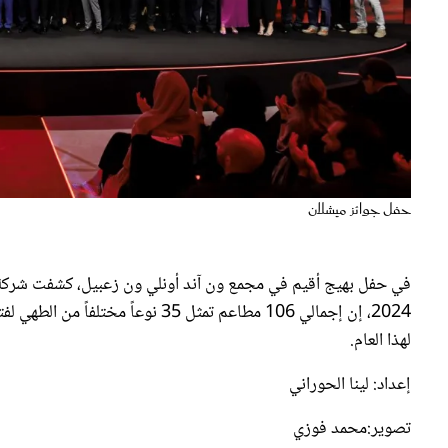
حفل جوائز ميشلان
في حفل بهيج أقيم في مجمع ون آند أونلي ون زعبيل، كشفت شركة 
2024، إن إجمالي 106 مطاعم تمثل 35 
لهذا العام.
إعداد: لينا الحوراني
تصوير:محمد فوزي