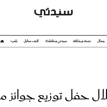
جمال
صحة ورشاقة
سيدتي وطفلك
لايف ستايل
بلس+
م
صحة ورشاقة
سيدتي وطفلك
بشرة
صحة
الحمل والولادة
ريحات
رشاقة و تغذية
مولودك
وعطور
أطفال ومراهقون
صحة الطفل
حفل توزيع جوائز ميشلا
مجلة سيدتي
مناسبات X سيدتي
ديو
عن سيدتي
بخ سيدتي
فريق سيدتي