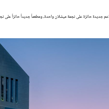
ذا الإصدار الثالث لجائزة ميشلان في دبي، والذي منح 4 مطاعم جديدة حائزة على نجمة ميشلان واحدة، ومطعماً جديداً حائزاً على 