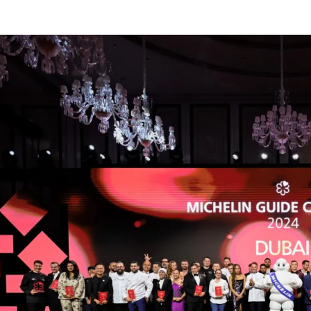
الات الرأي
تطبيقات سيدتي
ايل
دليل السفر
ارير
آخر الأخبار
وس سيدتي
مجلة سيد
غلاف رف