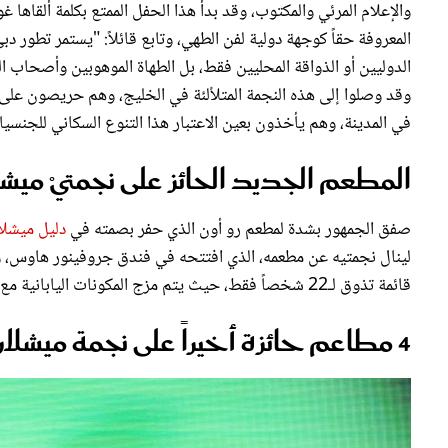
المعروفة حقاً كوجهة دولية لفن الطهي، وتابع قائلاً: "يستمر تطور د
الدوليين أو الذواقة المحليين فقط، بل الطهاة الموهوبين وأصحاب ا
وقد وصلوا إلى هذه النجمة المتلألئة في الخليج، وهم حريصون على 
في المدينة، وهم يأخذون بعين الاعتبار هذا التنوع السكاني للجنس
المطعم الجديد الحائز على نجمتيْ ميش
صفق الجمهور بشدة لمطعم رو أون الذي حفر بصمته في
دليل ميشلا
لينال نجمتيه عن مطعمه، الذي افتتحه في فندق جروفينور هاوس، وا
قائمة تذوق لـ22 شخصاً فقط، حيث يتم مزج المكونات اليابانية مع التقنيات الفرنسية؛ من أجل توفير أطباق مبهرة وغاية في الدقة".
4 مطاعم حائزة أخيراً على نجمة ميشلان واحدة