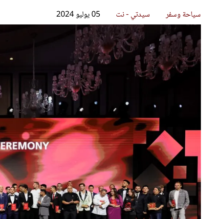
قصص ملهمة
مق
شباب وبنات
ست
علاقات زوجية
تق
عر