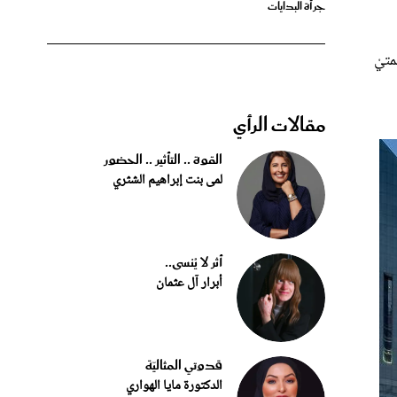
نجمتيْ
مقالات الرأي
القوة .. التأثير .. الحضور
لمى بنت إبراهيم الشثري
أثر لا يُنسى..
أبرار آل عثمان
قدوتي المثاليّة
الدكتورة مايا الهواري