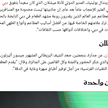
بي المثير للإعجاب عاماً بعد عام، إن جاذبيتها ليست محدودة مع المسافرين
لمطاعم عبر العالم الذين يقدرون روعة مشهد الطعام في دبي النابضة بالحي
ترك علامتهم الخاصة فيها، من أفضل أساليب المطاعم وأنواع الطهي المخ
يات في دبي، واختلافات أذواقها حسب الثقافات".
لان
ن
، عن جدارة، بنجمتين، صعد الشيف البريطاني المشهور جيسون أثيرتون،
لذي شكر الحضور واللجنة وكل القائمين على الجائزة، وقال: "يقدم المطع