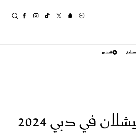
طبخ
فيديو
لايف ستايل
سياحة وسفر
منزل وديكور
تكنولوجيا
ن في دبي 2024