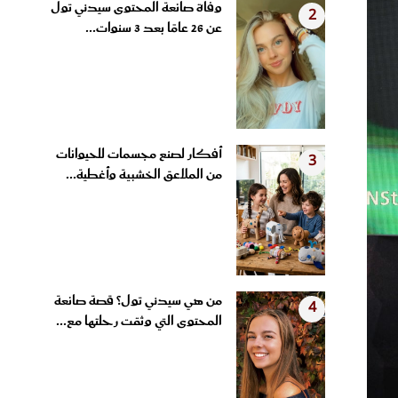
عن 26 عامًا بعد 3 سنوات...
أفكار لصنع مجسمات للحيوانات
3
من الملاعق الخشبية وأغطية...
من هي سيدني تول؟ قصة صانعة
4
المحتوى التي وثقت رحلتها مع...