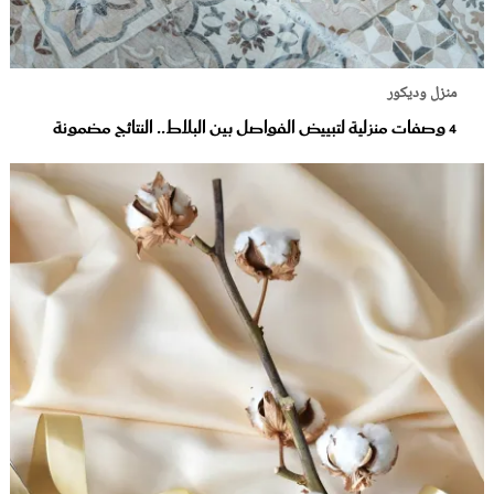
منزل وديكور
4 وصفات منزلية لتبييض الفواصل بين البلاط.. النتائج مضمونة