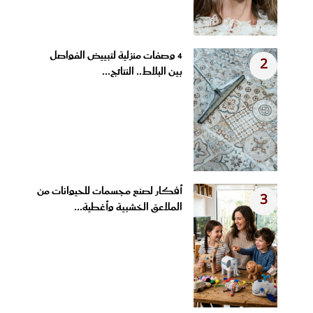
4 وصفات منزلية لتبييض الفواصل
2
بين البلاط.. النتائج...
أفكار لصنع مجسمات للحيوانات من
3
الملاعق الخشبية وأغطية...