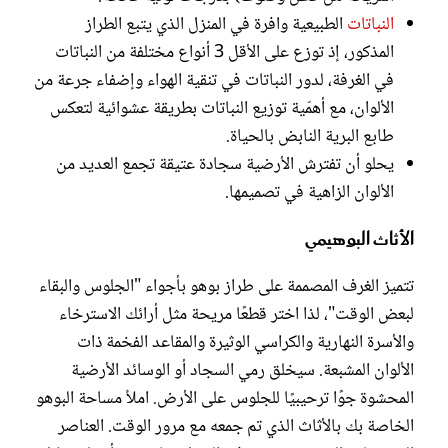
النباتات
الطبيعية وافرة في المنزل الذي يتبع الطراز
المذكور، إذ توزع على الأقل 3 أنواع مختلفة من النباتات
في الغرفة، لدور النباتات في تنقية الهواء وإضفاء جرعة من
الألوان، مع أهمّية توزيع النباتات بطريقة عشوائية لتعكس
طابع البرية النابض بالحياة.
يحلو أن تفترش الأرضية سجادة عتيقة تجمع العديد من
الألوان الزاهية في تصميمها.
الأثاث البوهيمي
تتميز الغرف المصممة على طراز بوهو بأجواء "الجلوس والبقاء
لبعض الوقت"، لذا اختر قطعًا مريحة مثل أرائك الاسترخاء
والأسرة النهارية والكراسي الوثيرة والمقاعد الفخمة ذات
الألوان المشبعة. سيخلق رمي السجاد أو الوسائد الأرضية
المحشوة جوًا ترحيبيًا للجلوس على الأرض. املأ مساحة البوهو
الخاصة بك بالأثاث الذي تم جمعه مع مرور الوقت. العناصر