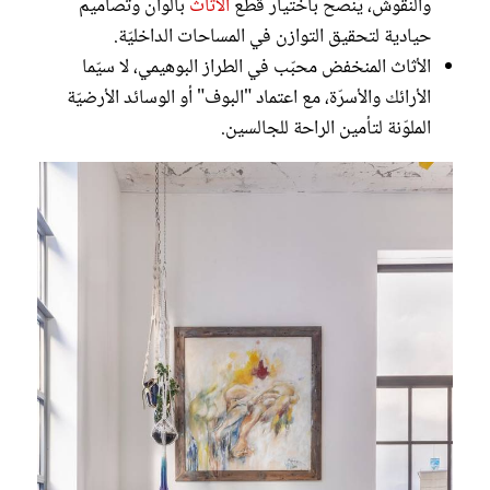
والنقوش، يُنصح باختيار قطع
الأثاث
بألوان وتصاميم
حيادية لتحقيق التوازن في المساحات الداخليّة.
الأثاث المنخفض محبّب في الطراز البوهيمي، لا سيّما
الأرائك والأسرّة، مع اعتماد "البوف" أو الوسائد الأرضيّة
الملوّنة لتأمين الراحة للجالسين.