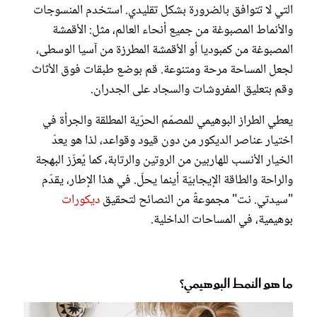
التي لا تتوافق بالضرورة بشكل تقليدي. استخدم المنسوجات
والأنماط المصبوغة من جميع أنحاء العالم، مثل: الأقمشة
المصبوغة من كمبوديا أو الأقمشة المطرزة من آسيا الوسطى،
لجعل المساحة مرحة ومتنوعة. قم بوضع طبقات فوق الأثاث
وقم بتعليق المفروشات والسجاد على الجدران.
يعطي الطراز البوهيمي للمصمّم الحرّية المطلقة والجرأة في
اختيار عناصر الديكور من دون قيود وقواعد، لذا هو يعدّ
الخيار الأنسب للهاربين من الروتين والرتابة، كما يُعزّز البهجة
والراحة والطاقة الإيجابيّة أينما يحلّ. في هذا الإطار، يقدّم
"سيدتي. نت" مجموعةً من النصائح لتحقيق
ديكورات
بوهيمية، في المساحات الداخلية.
ما هو النمط البوهيمي؟