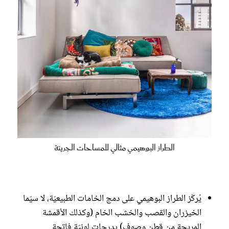
الطراز البوهيمي مثالي للمساحات الجريئة
يُركّز الطراز البوهيمي على دمج الخامات الطبيعيّة، لا سيّما
الخيزران والقصب والخشب الخام (وكذلك الأقمشة
المريحة من قطن وصوف) بدرجات لونيّة فاتحة.