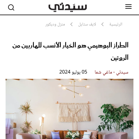
الرئيسية
لايف ستايل
منزل وديكور
الطراز البوهيمي هو الخيار الأنسب للهاربين من
مشاهير
أناقة
الروتين
جمال
صحة ورشاقة
سيدتي وطفلك
سيدتي - ماغي شما
05 يوليو 2024
لايف ستايل
بلس+
فيديو
مطبخ سيدتي
مقالات الرأي
ستايل
تقارير