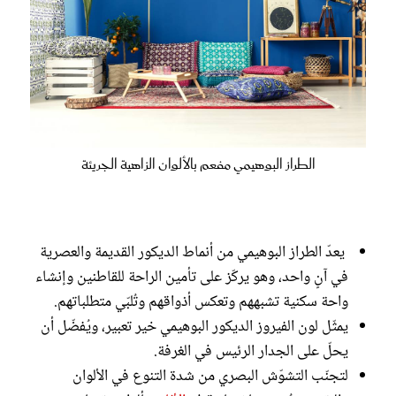
الطراز البوهيمي مفعم بالألوان الزاهية الجريئة
يعدّ الطراز البوهيمي من أنماط الديكور القديمة والعصرية
في آنٍ واحد، وهو يركّز على تأمين الراحة للقاطنين وإنشاء
واحة سكنية تشبههم وتعكس أذواقهم وتُلبّي متطلباتهم.
يمثّل لون الفيروز الديكور البوهيمي خير تعبير، ويُفضّل أن
يحلّ على الجدار الرئيس في الغرفة.
لتجنّب التشوّش البصري من شدة التنوع في الألوان