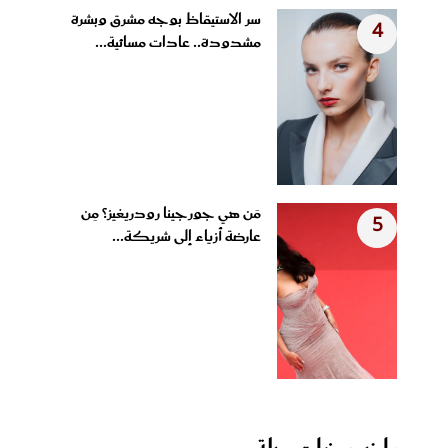
سر الاستيقاظ بوجه مشرق وبشرة
4
مشدودة.. عادات مسائية...
مَن هي جورجينا رودريغيز؟ مِن
5
عارضة أزياء إلى شريكة...