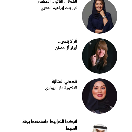
القوة .. التأثير .. الحضور
لمى بنت إبراهيم الشثري
أثر لا يُنسى..
أبرار آل عثمان
قدوتي المثاليّة
الدكتورة مايا الهواري
اتركوا الخرابيط واستمتعوا بجنة
العبيط