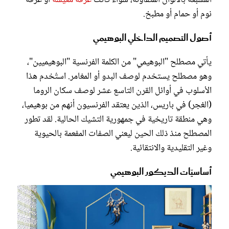
نوم أو حمام أو مطبخ.
أصول التصميم الداخلي البوهيمي
يأتي مصطلح "البوهيمي" من الكلمة الفرنسية "البوهيميين"،
وهو مصطلح يستخدم لوصف البدو أو المغامر. استُخدم هذا
الأسلوب في أوائل القرن التاسع عشر لوصف سكان الروما
(الغجر) في باريس، الذين يعتقد الفرنسيون أنهم من بوهيميا،
وهي منطقة تاريخية في جمهورية التشيك الحالية. لقد تطور
المصطلح منذ ذلك الحين ليعني الصفات المفعمة بالحيوية
وغير التقليدية والانتقائية.
أساسيّات الديكور البوهيمي