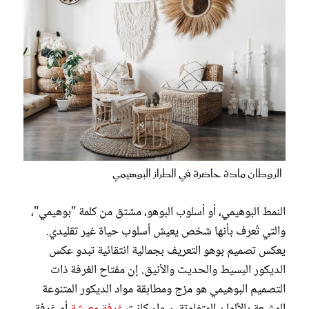
الروطان مادة حاضرة في الطراز البوهيمي
النمط البوهيمي، أو أسلوب البوهو، مشتق من كلمة "بوهيمي"،
والتي تُعرف بأنها شخص يعيش أسلوب حياة غير تقليدي.
يعكس تصميم بوهو التعريف بجمالية انتقائية تبدو عكس
الديكور البسيط والحديث والأنيق. إن مفتاح الغرفة ذات
التصميم البوهيمي هو مزج ومطابقة مواد الديكور المتنوعة
المشبعة بالألوان المتفاوتة، سواء كانت
غرفة معيشة
أو غرفة