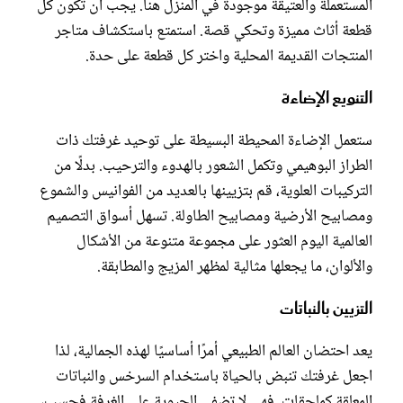
المستعملة والعتيقة موجودة في المنزل هنا. يجب أن تكون كل
قطعة أثاث مميزة وتحكي قصة. استمتع باستكشاف متاجر
المنتجات القديمة المحلية واختر كل قطعة على حدة.
التنويع الإضاءة
ستعمل الإضاءة المحيطة البسيطة على توحيد غرفتك ذات
الطراز البوهيمي وتكمل الشعور بالهدوء والترحيب. بدلًا من
التركيبات العلوية، قم بتزيينها بالعديد من الفوانيس والشموع
ومصابيح الأرضية ومصابيح الطاولة. تسهل أسواق التصميم
العالمية اليوم العثور على مجموعة متنوعة من الأشكال
والألوان، ما يجعلها مثالية لمظهر المزيج والمطابقة.
التزيين بالنباتات
يعد احتضان العالم الطبيعي أمرًا أساسيًا لهذه الجمالية، لذا
اجعل غرفتك تنبض بالحياة باستخدام السرخس والنباتات
المعلقة كملحقات. فهي لا تضفي الحيوية على الغرفة فحسب،