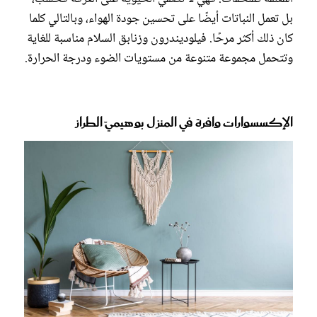
بل تعمل النباتات أيضًا على تحسين جودة الهواء، وبالتالي كلما
كان ذلك أكثر مرحًا. فيلوديندرون وزنابق السلام مناسبة للغاية
وتتحمل مجموعة متنوعة من مستويات الضوء ودرجة الحرارة.
الإكسسوارات وافرة في المنزل بوهيميّ الطراز