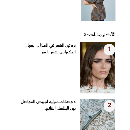
الأكثر مشاهدة
بروتين الشعر في المنزل.. بديل
1
الكيراتين لشعر ناعم...
4 وصفات منزلية لتبييض الفواصل
2
بين البلاط.. النتائج...