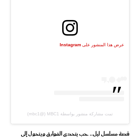
عرض هذا المنشور على Instagram
تمت مشاركة منشور بواسطة ‏MBC1‏ (@‏mbc1‏)
قصة مسلسل ليل.. حب يتحدى الفوارق ويتحول إلى