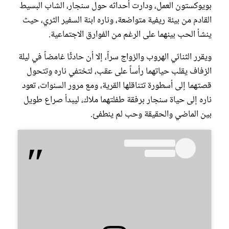
بويوكستون العمل، ودارت أحداثه حول سنجار، الشاب البسيط
القادم من بيئة ريفية متواضعة، وناره ابنة السفير الثري، حيث
ينشأ الحب بينهما على الرغم من الفوارق الاجتماعية.
ويقرر الثنائي الهروب والزواج سراً، إلا أن حادثًا غامضاً في ليلة
الزفاف يقلب حياتهما رأساً على عقب، لتختفي ناره وتتحول
قصتهما إلى أسطورة تتناقلها القرية، ومع مرور السنوات، تعود
ناره إلى حياة سنجار برفقة طفلتهما ملاك، ليبدأ صراع طويل
بين الماضي والحقيقة وحب لم ينطفئ.