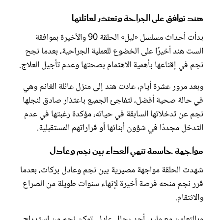
هند توافق على الجراحة وتعتذر لعائلتها
بدأت أحداث مسلسل «ليل» الحلقة 90 والأخيرة بموافقة
الست هند أخيرًا على الخضوع للعملية الجراحية، بعدما نجح
نجم في إقناعها بأهمية الاهتمام بصحتها وعدم تأجيل العلاج.
وبعد مرور عشرة أيام، عادت هند إلى منزل عائلة الغانم وهي
في حالة صحية أفضل، لتفاجئ الجميع باعتذار صادق لنجلها
نجم عن تدخلاتها السابقة في حياته، مؤكدة رغبتها في عدم
التدخل مجددًا في شؤون أبنائها أو قراراتهم المستقبلية.
مواجهة حاسمة تنهي العداء بين نجم وعادل
شهدت الحلقة مواجهة مصيرية بين نجم وعادل بركات، بعدما
قرر نجم منحه فرصة أخيرة لإنهاء سنوات طويلة من الصراع
والانتقام.
وبالتعاون مع وليد، أحد رجال عادل، تمكن نجم من استدراج