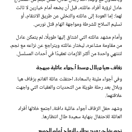
عادل لرؤية أفراد عائلته، قبل أن يضعه أمام خيارين لا ثالث
لهما: إما العودة إلى عائلته والتخلي عن طريق الانتقام، أو
تسليم السلاح للشرطة ومواجهة اتهام قتل نورس.
وأمام مشهد عائلته التي اشتاق إليها طويلًا، لم يتمكن عادل
من مقاومة مشاعره، ليختار عائلته ويتراجع عن نزاعه مع نجم،
لتنتهي واحدة من أكثر الأزمات تعقيدًا في أحداث المسلسل.
زفاف هيا وبلال وسط أجواء عائلية مبهجة
وفي أجواء مليئة بالسعادة، احتفلت عائلة الغانم بزفاف هيا
وبلال بعد رحلة طويلة من التحديات والعقبات التي واجهت
علاقتهما.
وشهد حفل الزفاف أجواء عائلية دافئة، اجتمع خلالها أفراد
العائلة للاحتفال بنهاية سعيدة طال انتظارها.
نجم يفاجئ ورد بطلب الزواج أمام الجميع