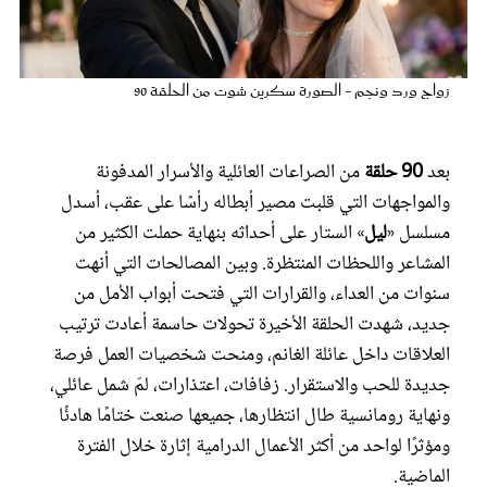
عروس سيدتي
زواج ورد ونجم - الصورة سكرين شوت من الحلقة 90
بعد
90 حلقة
من الصراعات العائلية والأسرار المدفونة
والمواجهات التي قلبت مصير أبطاله رأسًا على عقب، أسدل
مسلسل «
ليل
» الستار على أحداثه بنهاية حملت الكثير من
المشاعر واللحظات المنتظرة. وبين المصالحات التي أنهت
سنوات من العداء، والقرارات التي فتحت أبواب الأمل من
جديد، شهدت الحلقة الأخيرة تحولات حاسمة أعادت ترتيب
مجلة سيدتي
العلاقات داخل عائلة الغانم، ومنحت شخصيات العمل فرصة
جديدة للحب والاستقرار. زفافات، اعتذارات، لمّ شمل عائلي،
غلاف رفمي
ونهاية رومانسية طال انتظارها، جميعها صنعت ختامًا هادئًا
ومؤثرًا لواحد من أكثر الأعمال الدرامية إثارة خلال الفترة
الماضية.