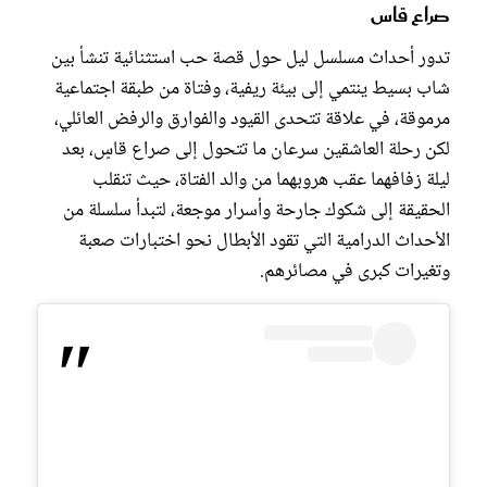
صراع قاس
تدور أحداث مسلسل ليل حول قصة حب استثنائية تنشأ بين
شاب بسيط ينتمي إلى بيئة ريفية، وفتاة من طبقة اجتماعية
مرموقة، في علاقة تتحدى القيود والفوارق والرفض العائلي،
لكن رحلة العاشقين سرعان ما تتحول إلى صراع قاسٍ، بعد
ليلة زفافهما عقب هروبهما من والد الفتاة، حيث تنقلب
الحقيقة إلى شكوك جارحة وأسرار موجعة، لتبدأ سلسلة من
الأحداث الدرامية التي تقود الأبطال نحو اختبارات صعبة
وتغيرات كبرى في مصائرهم.