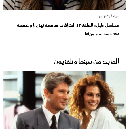
سينما وتلفزيون
مسلسل «ليل» الحلقة 87..اعترافات صادمة تهز يارا وخدعة
DNA تنقذ عبير مؤقتاً
المزيد من سينما وتلفزيون