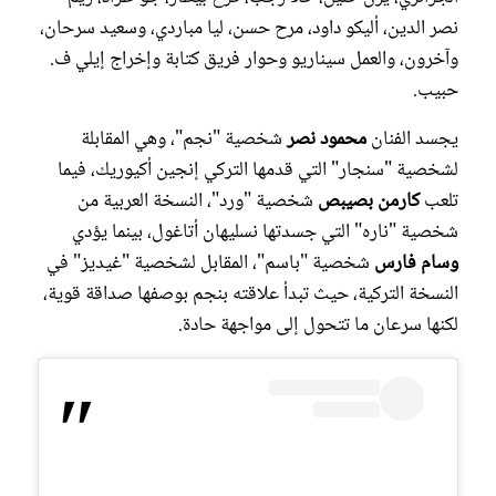
نصر الدين، أليكو داود، مرح حسن، ليا مباردي، وسعيد سرحان،
وآخرون، والعمل سيناريو وحوار فريق كتابة وإخراج إيلي ف.
حبيب.
يجسد الفنان
محمود نصر
شخصية "نجم"، وهي المقابلة
لشخصية "سنجار" التي قدمها التركي إنجين أكيوريك، فيما
تلعب
كارمن بصيبص
شخصية "ورد"، النسخة العربية من
شخصية "ناره" التي جسدتها نسليهان أتاغول، بينما يؤدي
وسام فارس
شخصية "باسم"، المقابل لشخصية "غيديز" في
النسخة التركية، حيث تبدأ علاقته بنجم بوصفها صداقة قوية،
لكنها سرعان ما تتحول إلى مواجهة حادة.