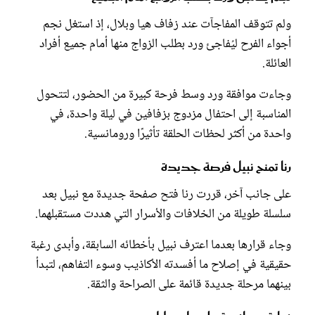
ولم تتوقف المفاجآت عند زفاف هيا وبلال، إذ استغل نجم
أجواء الفرح ليُفاجئ ورد بطلب الزواج منها أمام جميع أفراد
العائلة.
وجاءت موافقة ورد وسط فرحة كبيرة من الحضور، لتتحول
المناسبة إلى احتفال مزدوج بزفافين في ليلة واحدة، في
واحدة من أكثر لحظات الحلقة تأثيرًا ورومانسية.
رنا تمنح نبيل فرصة جديدة
على جانب آخر، قررت رنا فتح صفحة جديدة مع نبيل بعد
سلسلة طويلة من الخلافات والأسرار التي هددت مستقبلهما.
وجاء قرارها بعدما اعترف نبيل بأخطائه السابقة، وأبدى رغبة
حقيقية في إصلاح ما أفسدته الأكاذيب وسوء التفاهم، لتبدأ
بينهما مرحلة جديدة قائمة على الصراحة والثقة.