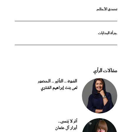
تصدق الأحلام
جرأة البدايات
مقالات الرأي
القوة .. التأثير .. الحضور
لمى بنت إبراهيم الشثري
أثر لا يُنسى..
أبرار آل عثمان