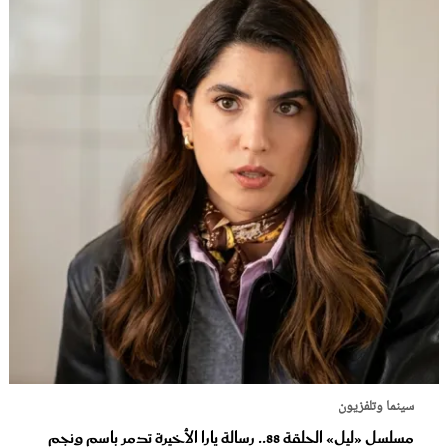
سينما وتلفزيون
مسلسل «ليل» الحلقة 88.. رسالة يارا الأخيرة تدمر باسم ونجم