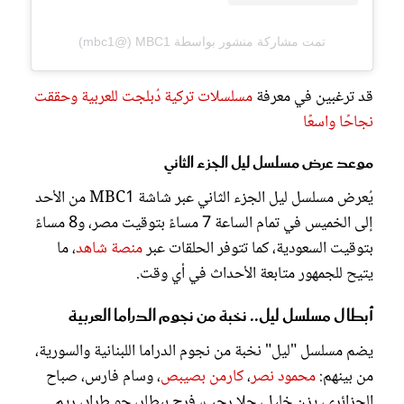
تمت مشاركة منشور بواسطة ‏MBC1‏ (@‏mbc1‏)
قد ترغبين في معرفة
مسلسلات تركية دُبلجت للعربية وحققت
نجاحًا واسعًا
موعد عرض مسلسل ليل الجزء الثاني
يُعرض مسلسل ليل الجزء الثاني عبر شاشة MBC1 من الأحد
إلى الخميس في تمام الساعة 7 مساءً بتوقيت مصر، و8 مساءً
بتوقيت السعودية، كما تتوفر الحلقات عبر
منصة شاهد
، ما
يتيح للجمهور متابعة الأحداث في أي وقت.
أبطال مسلسل ليل.. نخبة من نجوم الدراما العربية
يضم مسلسل "ليل" نخبة من نجوم الدراما اللبنانية والسورية،
من بينهم:
محمود نصر
،
كارمن بصيبص
، وسام فارس، صباح
الجزائري، يزن خليل، حلا رجب، فرح بيطار، جو طراد، ريم