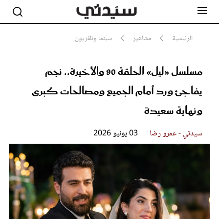
الرئيسية
مشاهير
سينما وتلفزيون
مسلسل «ليل» الحلقة 90 والأخيرة.. نجم
مشاهير
أناقة
يفاجئ ورد أمام الجميع ومصالحات كبرى
جمال
صحة ورشاقة
ونهاية سعيدة
سيدتي وطفلك
لايف ستايل
سيدتي - عمرو رضا
03 يونيو 2026
بلس+
فيديو
مطبخ سيدتي
مقالات الرأي
ستايل
تقارير