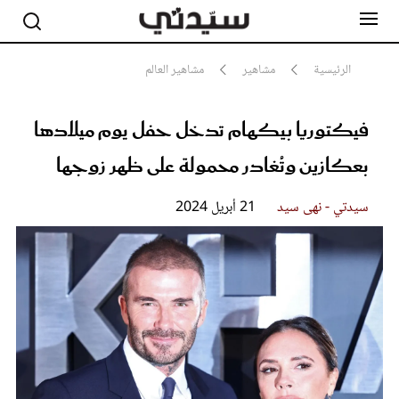
الرئيسية
مشاهير
مشاهير العالم
فيكتوريا بيكهام تدخل حفل يوم ميلادها
مشاهير
أناقة
بعكازين وتُغادر محمولة على ظهر زوجها
جمال
صحة ورشاقة
سيدتي وطفلك
سيدتي - نهى سيد
21 أبريل 2024
لايف ستايل
بلس+
فيديو
مطبخ سيدتي
مقالات الرأي
ستايل
تقارير