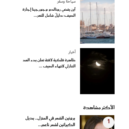
سياحة وسفر
أين يقضي رونالدو وجورجينا إجازة
الصيف: دليلٌ شامل للتعر...
أخبار
ظاهرة فلكية لافتة تعلن بدء العد
التنازلي لانتهاء الصيف ...
الأكثر مشاهدة
بروتين الشعر في المنزل.. بديل
1
الكيراتين لشعر ناعم...