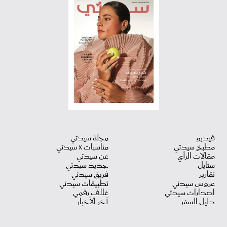
فيديو
مجلة سيدتي
مطبخ سيدتي
مناسبات X سيدتي
مقالات الرأي
عن سيدتي
ستايل
جديد سيدتي
تقارير
فريق سيدتي
عروس سيدتي
تطبيقات سيدتي
اصدارات سيدتي
غلاف رقمي
دليل السفر
آخر الأخبار