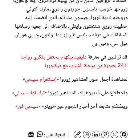
أصدقاء الزوجين الذين كان من بينهم توم كروز، إيفا لونغوريا
وزوجها خوسيه باستون، جوردون رامزي، مارك أنتوني
وزوجته نادية فريرا، جيسون ستاثام، الذي انضمت إليه
خطيبته روزي هنتنغتون وايتلي، بالإضافة إلى جميع زميلاتها
السابقات في فرقة سبايس غيرلز؛ إيما بونتون، جيري هورنر،
ميل سي، وميل بي.
قد ترغبين في معرفة
دايفيد بيكهام يحتفل بذكرى زواجه
الـ24 بصورة من مرحلة الشباب مع فيكتوريا
لمشاهدة أجمل صور المشاهير زوروا «
إنستغرام سيدتي
»
وللاطلاع على فيديوغراف المشاهير زوروا «
تيك توك سيدتي
»
ويمكنكم متابعة آخر أخبار النجوم عبر «تويتر» «
سيدتي فن
»
تابعونا على :