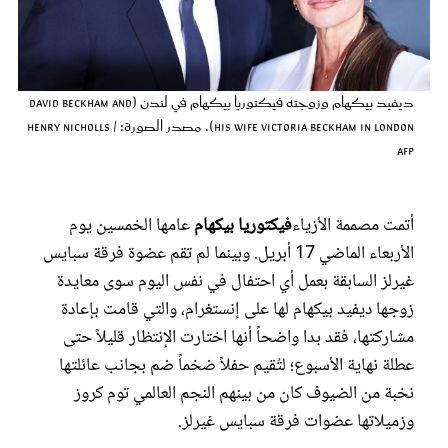
عروس سيدتي
ديفيد بيكهام وزوجته فيكتوريا بيكهام في لندن (David Beckham and
his wife Victoria Beckham in London). مصدر الصورة: HENRY NICHOLLS /
AFP
أتمت مصممة الأزياء
فيكتوريا بيكهام
عامها الخمسين يوم
الأربعاء الماضي 17 أبريل. وبينما لم تقم عضوة فرقة سبايس
غيرلز السابقة بعمل أي احتفال في نفس اليوم سوى معايدة
مجلة سيدتي
زوجها ديفيد بيكهام لها على إنستغرام، والتي قامت بإعادة
مشاركتها، فقد بدا واضحاً أنها اختارت الإنتظار قليلاً حتى
غلاف رفمي
عطلة نهاية الأسبوع؛ لتُقيم حفلاً ضخماً ضم بجانب عائلتها
نخبة من الضيوف كان من بينهم النجم العالمي توم كروز
وزميلاتها عضوات فرقة سبايس غيرلز.