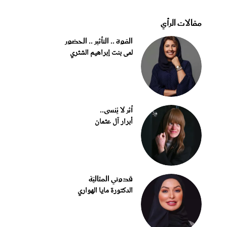
مقالات الرأي
القوة .. التأثير .. الحضور
لمى بنت إبراهيم الشثري
أثر لا يُنسى..
أبرار آل عثمان
قدوتي المثاليّة
الدكتورة مايا الهواري