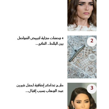
4 وصفات منزلية لتبييض الفواصل
2
بين البلاط.. النتائج...
طرح تذاكر إضافية لحفل شيرين
3
عبد الوهاب بسبب إقبال...