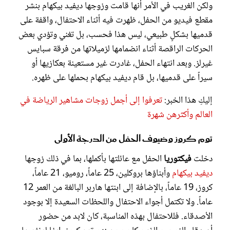
ولكن الغريب في الأمر أنها قامت وزوجها ديفيد بيكهام بنشر
مقطع فيديو من الحفل، ظهرت فيه أثناء الاحتفال، واقفة على
قدميها بشكلٍ طبيعي، ليس هذا فحسب، بل تغني وتؤدي بعض
الحركات الراقصة أثناء انضمامها لزميلاتها من فرقة سبايس
غيرلز. وبعد انتهاء الحفل، غادرت غير مستعينة بعكازيها أو
سيراً على قدميها، بل قام ديفيد بيكهام بحملها على ظهره.
إليكِ هذا الخبر:
تعرفوا إلى أجمل زوجات مشاهير الرياضة في
العالم وأكثرهن شهرة
توم كروز وضيوف الحفل من الدرجة الأولى
دخلت
فيكتوريا
الحفل مع عائلتها بأكملها، بما في ذلك زوجها
ديفيد بيكهام
وأبناؤها بروكلين، 25 عاماً، روميو، 21 عاماً،
كروز، 19 عاماً، بالإضافة إلى ابنتها هاربر البالغة من العمر 12
عاماً. ولا تكتمل أجواء الاحتفال واللحظات السعيدة إلا بوجود
الأصدقاء. فللاحتفال بهذه المناسبة، كان لابد من حضور