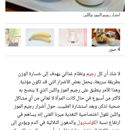
عروس سيدتي
أضرار رجيم الموز واللبن
أسوأ انواع الحميات الغذائية
فوائد الموز
اختصاصية التغذية ميرنا الفتى
4 صور
لا شكّ أن كل
رجيم
ونظام غذائي يهدف إلى خسارة الوزن
بطريقة سريعة، يحمل بعض الأضرار التي قد تكون مؤذية.
مجلة سيدتي
وهذا الأمر ينطبق على رجيم الموز واللبن الذي لا ينصح به
لأكثر من أسبوع في حال كانت المرأة لا تعاني من أي مشاكل
غلاف رفمي
صحية تذكر، وبعد استشارة الطبيب. حول أضرار رجيم الموز
واللبن تقول اختصاصية التغذية ميرنا الفتى إنه يساهم في
ارتفاع نسبة
الكولسترول
والدهون الثلاثية في الدم ويؤدي إلى