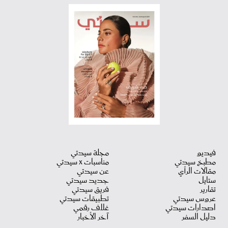
فيديو
مجلة سيدتي
مطبخ سيدتي
مناسبات X سيدتي
مقالات الرأي
عن سيدتي
ستايل
جديد سيدتي
تقارير
فريق سيدتي
عروس سيدتي
تطبيقات سيدتي
اصدارات سيدتي
غلاف رقمي
دليل السفر
آخر الأخبار