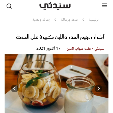
الرئيسية
صحة ورشاقة
رشاقة وتغذية
أضرار رجيم الموز واللبن كبيرة على الصحة
مشاهير
أناقة
جمال
سيدتي - عفت شهاب الدين
17 أكتوبر 2021
صحة ورشاقة
سيدتي وطفلك
لايف ستايل
بلس+
فيديو
مطبخ سيدتي
مقالات الرأي
ستايل
تقارير