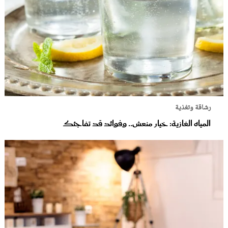
رشاقة وتغذية
المياه الغازية: خيار منعش.. وفوائد قد تفاجئك