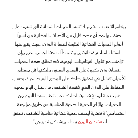
وتتابع الاختصاصية ميرنا: "تعتبر الحميات الغذائية التي تعتمد على
صنف واحد أو عدد قليل من الأصناف الغذائية من أسوأ
أنواع الحميات الغذائية المتّبعة لخسارة الوزن، حيث ينتج عنها
استثناء لعناصر غذائية مهمة جداً لصحة الجسم، حتى وإن
تزامنت مع تناول الفيتامينات اليومية. قد تحقّق هذه الحميات
خسارة وزن كبيرة على المدى القصير، ولكنها في معظم
الأحيان تفشل في تحقيق ذلك على المدى البعيد، حيث يصعب
الحفاظ على الوزن الذي فقده الشخص من خلال اتّباع حمية
غير صحية لمدةٍ قصيرة. لذلك يجب تجنّب هذا النوع من
الحميات، واتّباع الحمية الصحية المناسبة عن طريق مراجعة
اختصاصي/ة تغذية ليصف حمية غذائية مناسبة للشخص تحقق
له
فقدان الوزن
ببطء وبشكل تدريجي".