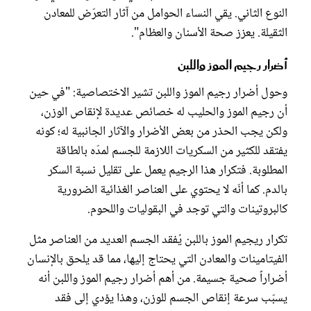
النوع الثاني. يقي النساء الحوامل من آثار التعرّض للمعادن
الثقيلة. يعزز صحة الأسنان والعظام".
أضرار رجيم الموز واللبن
وحول أضرار رجيم الموز واللبن تشير الاختصاصية: "في حين
أن رجيم الموز والحليب له خصائص عديدة لإنقاص الوزن،
ولكن يجب الحذر من بعض الأضرار والآثار الجانبية له؛ كونه
يفتقد للكثير من السكريات اللازمة للجسم لمدّه بالطاقة
المطلوبة. فتكرار هذا الرجيم يعمل على تقليل نسبة السكر
بالدم. كما أنّه لا يحتوي على العناصر الغذائية الضرورية
كالبروتينات والتي توجد في البقوليات واللحوم.
تكرار ريجيم الموز باللبن يُفقد الجسم العديد من العناصر مثل
الفيتامينات والمعادن التي يحتاج إليها، مما قد يلحق بالإنسان
أضراراً صحية جسيمة. من أهم أضرار رجيم الموز واللبن أنه
يسبّب سرعة إنقاص الجسم للوزن، وهذا يؤدي إلى فقد