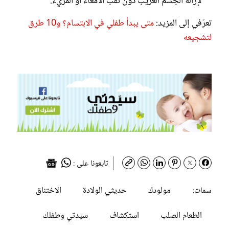
لإزالة الجسم الغريب دون ثقب الأمعاء أو المريء.
تعرّفي إلى المزيد:
متى يبدأ طفلي في الابتسام؟ و10 طرق
لتشجيعه
تابعونا على :
مولودك
حديثي الولادة
الاختناق
سمات:
الطعام الصلب
استكشاف
سيدتي وطفلك