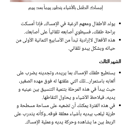
إمساك الطفل بالأشياء يتطور يوماً بعد يوم
يولد الأطفال ومعهم الرغبة في الإمساك، فإذا أمسكت
براحة طفلك، فسيطوي أصابعه تلقائياً على أصابعك.
هذه الأفعال لاإرادية تبدأ من الأسابيع الثمانية الأولى من
حياته وبشكل يبدو تلقائي.
الشهر الثالث
يستطيع طفلك الإمساك بما يريده، وتجدينه يضرب على
ألعابه باستمرار...تلك التي علقتها له فوق مهده الصغير،
حيث يبدأ في هذه المرحلة بتنمية التنسيق بين عينيه و
يديه، فيلاحظ الأشياء و يحاول التقاطها.
في هذه الفترة يمكنك أن تضعيه على مساحة مسطحة و
طريّة ليلعب بيديه بأشياء معلقة فوقه..وكأنه يتدرب على
الربط بين ما يشاهده وحركة يديه وعملية الإمساك.