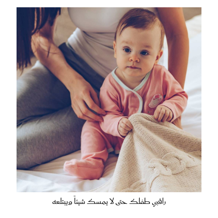
راقبي طفلك حتى لا يمسك شيئاً ويبتلعه