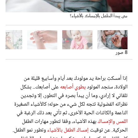
عروس سيدتي
متى يبدأ الطفل بالإمساك بالأشياء؟
الطفل يمسك بأصابع يد أمه
متى يبدأ الطفل بالإمساك بالأشياء؟
8 صور
الطفل يقبض على القماش بيده
تطور مهارة أصابع الطفل الحركية
يبدأ الإمساك بالأشياء في الشهر الرابع
يطوي الطفل أصابعة بشكل لا إرادي
طفل يمسك بإحكام مكعبات صغيرة
إذا أمسكتِ براحة يد مولودك بعد أيام وأسابيع قليلة من
الولادة، ستجد المولود
يطوي أصابعه
على أصابعك.. بشكل
مجلة سيدتي
تلقائي لا إرادي، وما أن يبدأ بصره في التطور، إلا وتجدين
نظراته الفضولية تتجه لكل شيء من حوله؛ كالأشياء الصغيرة
غلاف رقمي
الناعمة والكائنات الحية الأخرى، ثم تأتي بعد ذلك الرغبة في
اللمس والإمساك
بهذه الأشياء، وفقا لتطور مهارات الطفل
الحركية. عن توقيت
إمساك الطفل بالأشياء
وتطور نمو الطفل.