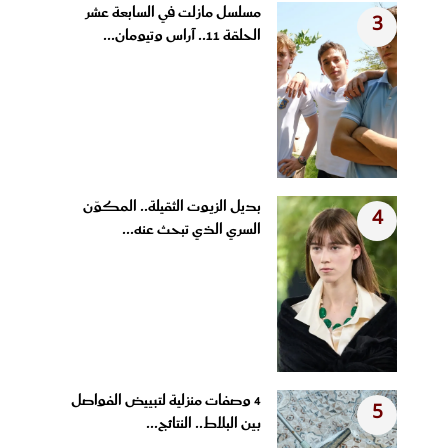
مسلسل مازلت في السابعة عشر
3
الحلقة 11.. آراس وتيومان...
بديل الزيوت الثقيلة.. المكوّن
4
السري الذي تبحث عنه...
4 وصفات منزلية لتبييض الفواصل
5
بين البلاط.. النتائج...