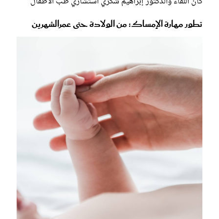
كان اللقاء والدكتور إبراهيم شكري استشاري طب الأطفال
تطور مهارة الإمساك: من الولادة حتى عمرالشهرين