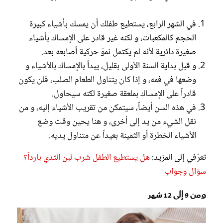
في الشهر الرابع، يستطيع طفلك أن يمسك بأشياء كبيرة
الحجم كالمكعبات، و لكنه غير قادر على الإمساك بأشياء
صغيرة دائرية لأنه لم يكتمل نموّ حركية أصابعه بعد.
و قبل بداية السنة الأولى بقليل، يبدأ بالإمساك بالأشياء و
وضعها في فمه، و إذا كان يتناول الطعام الصلب، فلن يكون
قادراً على الإمساك بملعقة صغيرة لكنه سيحاول.
في هذه السن أيضاً، سيتمكن من تقريب الأشياء إليه، و من
نقل الشيء من يد إلى أخرى، و هنا يحين وقت وضع
الأشياء الخطرة أو الثمينة بعيداً عن متناول يديه.
تعرّفي إلى المزيد:
هل يستطيع الطفل شرب لبن الثدي بارداً؟
سؤال وجواب
ومن 9 إلى 12 شهر