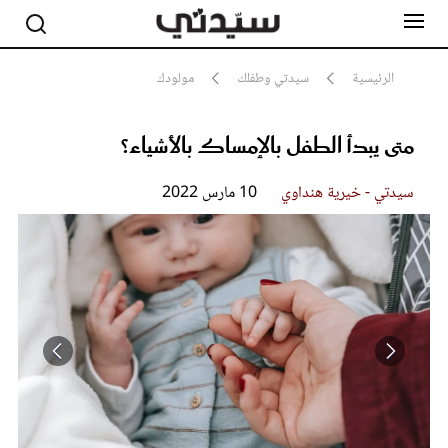
الرئيسية
سيدتي وطفلك
مولودك
متى يبدأ الطفل بالإمساك بالأشياء؟
مشاهير
أناقة
جمال
سيدتي - خيرية هنداوي
10 مارس 2022
صحة ورشاقة
سيدتي وطفلك
لايف ستايل
بلس+
فيديو
مطبخ سيدتي
مقالات الرأي
ستايل
تقارير