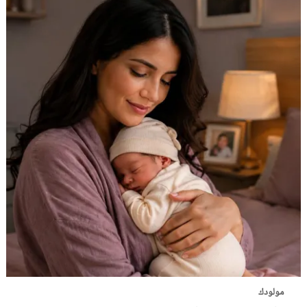
مولودك