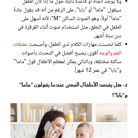
ولا يوجد اتجاه أو قاعدة ثابتة حول ما إذا كان الطفل
سيقول: "ماما" أو "بابا"، على الرغم من أنه قد يقول عادةً
"ماما" أولاً، وهو الصوت الساكن "M"؛ لأنه أسهل على
الطفل في النطق، مثل استخدام صوت أثناء القرقرة في
سن ستة أشهر.
كلما تحسنت مهارات الكلام لدى الطفل، وأصبحت
عضلات
الفم والوجه
أقوى، يصبح أفضل في التحدث بأصوات
ساكنة مختلفة، وبالتالي يمكن لمعظم الأطفال قول "ماما"
و"بابا" في عمر 12 شهراً.
2- هل يقصد الأطفال المعنى عندما يقولون "ماما"
و"بابا"؟