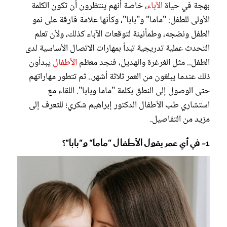
بهجة في حياة
الآباء
، خاصة أنهم ينتظرون أن تكون الكلمة
الأولى للطفل: "ماما" و"بابا"، وكأنها علامة فارقة على نمو
الطفل ونضجه، وطمأنينة لتوقعات الآباء كذلك، ولأن تعلم
التحدث عملية تدريجية تبدأ بمهارات الاتصال الأساسية لدى
الطفل.. مثل الغرغرة والهديل، فنجد معظم
الأطفال
يبدأون
ذلك عندما يبلغون من العمر ثلاثة أشهر.. ثم تتطور مهاراتهم
حتى الوصول إلى النطق بكلمة "ماما وبابا". اللقاء مع
استشاري طب الأطفال الدكتور إبراهيم شكري؛ للتعرف إلى
مزيد من التفاصيل.
1- في أي عمر يقول الأطفال "ماما" و"بابا"؟