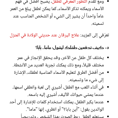
ومع تقدم
التطور المعرفي للطفل
، يصبح أفضل في فهم
الأسماء ويمكنه تذكر الأسماء، كما يمكن لطفل يبلغ من العمر
عاماً واحداً أن يشير إلى الشيء أو الشخص المناسب عند
تسميته.
تعرّفي إلى المزيد:
علاج اليرقان عند حديثي الولادة في المنزل
3- كيف تدفعين طفلك ليقول: ماما.. بابا؟
يختلف كل طفل عن الآخر، وقد يحقق الإنجاز في عمر
مختلف قليلاً، ومع ذلك يمكنك تجربة العديد من الأنشطة.
من أفضل الطرق لتعليم الأسماء المناسبة لطفلك، الإشارة
إلى شيء ما وتسميته.
في أثناء اللعب مع الطفل، أشيري إلى لعبة وانطقي اسمها،
عندما يمشي حيوانك الأليف، أشيري إليه باسمه.
عندما يكبر الطفل، يمكنك استخدام كلمات للإشارة إلى أحد
الوالدين بقول: "أين بابا؟" أو انظري، إنها "ماما".
سيتعلم الطفل ربط الصوت بهذا الشخص، وتدريجياً