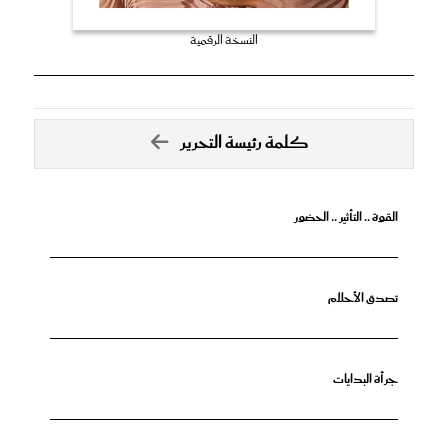
النسخة الرقمية
كلمة رئيسة التحرير
القوة .. التأثير .. الحضور
تصدق الأحلام
جرأة البدايات