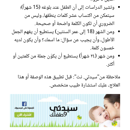
وتشير الدراسات إلى أن الطفل عند بلوغه (15 شهراً)؛
سيتمكن من اكتساب عشر كلمات ينطقها، وليس من
الضروري أن تكون الكلمة واضحة أو صحيحة.
ومن الشهر (18 إلى عمر السنتين) يستطيع أن يفهم الجمل
الأطول، وأن يجيب عن سؤال: ما اسمك؟ وأن يكون لديه
خمسون كلمة.
ومن شهر (٢٤ شهراً) يستطيع أن يكوّن جملة من كلمتين أو
أكثر.
ملاحظة من"سيدتي. نت": قبل تطبيق هذه الوصفة أو هذا
العلاج، عليك استشارة طبيب متخصص.