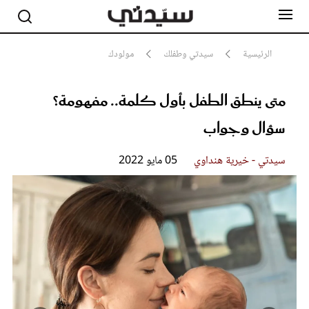
الرئيسية
سيدتي وطفلك
مولودك
متى ينطق الطفل بأول كلمة.. مفهومة؟
مشاهير
أناقة
سؤال وجواب
جمال
صحة ورشاقة
سيدتي وطفلك
سيدتي - خيرية هنداوي
05 مايو 2022
لايف ستايل
بلس+
فيديو
مطبخ سيدتي
مقالات الرأي
ستايل
تقارير