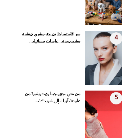
سر الاستيقاظ بوجه مشرق وبشرة
4
مشدودة.. عادات مسائية...
مَن هي جورجينا رودريغيز؟ مِن
5
عارضة أزياء إلى شريكة...