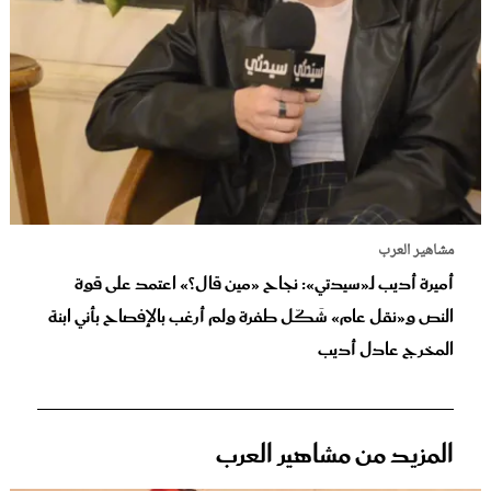
مشاهير العرب
أميرة أديب لـ«سيدتي»: نجاح «مين قال؟» اعتمد على قوة
النص و«نقل عام» شَكّل طفرة ولم أرغب بالإفصاح بأني ابنة
المخرج عادل أديب
المزيد من مشاهير العرب