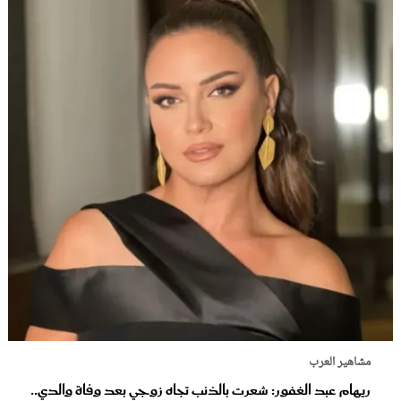
مشاهير العرب
ريهام عبد الغفور: شعرت بالذنب تجاه زوجي بعد وفاة والدي..