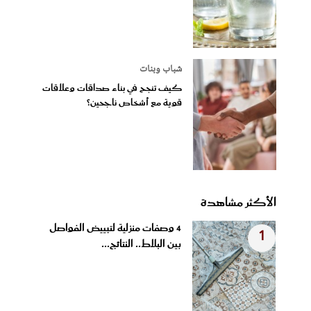
شباب وبنات
كيف تنجح في بناء صداقات وعلاقات
قوية مع أشخاص ناجحين؟
الأكثر مشاهدة
4 وصفات منزلية لتبييض الفواصل
1
بين البلاط.. النتائج...