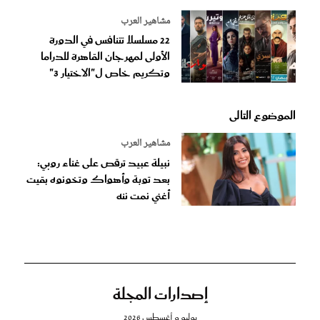
مشاهير العرب
22 مسلسلا تتنافس في الدورة
الأولى لمهرجان القاهرة للدراما
وتكريم خاص ل"الاختيار 3"
الموضوع التالى
مشاهير العرب
نبيلة عبيد ترقص على غناء روبي:
بعد توبة وأهواك وتخونوه بقيت
أغني نمت ننه
إصدارات المجلة
يوليو و أغسطس 2026