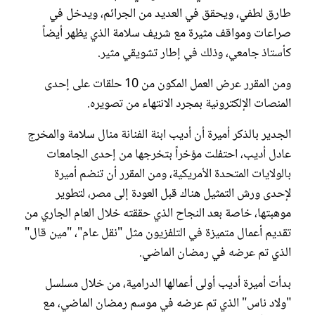
طارق لطفي، ويحقق في العديد من الجرائم، ويدخل في
صراعات ومواقف مثيرة مع شريف سلامة الذي يظهر أيضاً
كأستاذ جامعي، وذلك في إطار تشويقي مثير.
ومن المقرر عرض العمل المكون من 10 حلقات على إحدى
المنصات الإلكترونية بمجرد الانتهاء من تصويره.
الجدير بالذكر أميرة أن أديب ابنة الفنانة منال سلامة والمخرج
عادل أديب، احتفلت مؤخراً بتخرجها من إحدى الجامعات
بالولايات المتحدة الأمريكية، ومن المقرر أن تنضم أميرة
لإحدى ورش التمثيل هناك قبل العودة إلى مصر، لتطوير
موهبتها، خاصة بعد النجاح الذي حققته خلال العام الجاري من
تقديم أعمال متميزة في التلفزيون مثل "نقل عام"، "مين قال"
الذي تم عرضه في رمضان الماضي.
بدأت أميرة أديب أولى أعمالها الدرامية، من خلال مسلسل
"ولاد ناس" الذي تم عرضه في موسم رمضان الماضي، مع