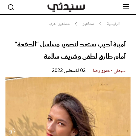
الرئيسية
مشاهير
مشاهير العرب
أميرة أديب تستعد لتصوير مسلسل "الدفعة"
مشاهير
أناقة
أمام طارق لطفي وشريف سلامة
جمال
صحة ورشاقة
سيدتي وطفلك
سيدتي - عمرو رضا
02 أغسطس 2022
لايف ستايل
بلس+
فيديو
مطبخ سيدتي
مقالات الرأي
ستايل
تقارير