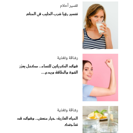
تفسير أحلام
تفسير رؤيا شرب الحليب في المنام
رشاقة وتغذية
فوائد الكرياتين للنساء.. مكمّل يعزّز
القوة والطاقة ويدع...
رشاقة وتغذية
المياه الغازية: خيار منعش.. وفوائد قد
تفاجئك