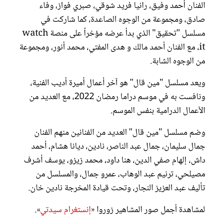
الفنان أحمد وفيق، رانيا فريد شوقي، صبري فواز، وفاء
صادق، ومجموعة من الوجوه الصاعدة، كما شاركت في
مسلسل "تحقيق" الذي بدأ عرضه مؤخراً على منصة watch
it، مع الفنان أحمد مالك و هدى المفتي، محمد أنور، ومجموعة
من الوجوه الشابة.
ويعد مسلسل "مين قال" هو آخر أعمال أميرة أديب الفنية،
ونافست به في موسم دراما رمضان 2022، مع العديد من
الأعمال الدرامية بنفس الموسم.
وضم مسلسل "مين قال" العديد من الفنانين منهم الفنان
جمال سليمان، جمال عبد الناصر، نادين، ديانا هشام، أحمد
داش، إلهام صفي الدين، هنا داود، محمد زيزو، يوسف أشرف
مصيلحي، ترنيم عبد الوهاب، عمرو جمال، والمسلسل من
تأليف عبد العزيز النجار، وتحت قيادة المخرجة نادين خان.
لمشاهدة أجمل صور المشاهير زوروا «
إنستغرام سيدتي
».