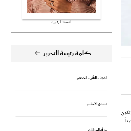
النسخة الرقمية
كلمة رئيسة التحرير
القوة .. التأثير .. الحضور
تصدق الأحلام
وتكون
داً
جرأة البدايات