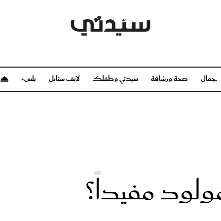
جمال
صحة ورشاقة
سيدتي وطفلك
لايف ستايل
بلس+
م
صحة ورشاقة
سيدتي وطفلك
بشرة
صحة
الحمل والولادة
ريحات
رشاقة و تغذية
مولودك
وعطور
أطفال ومراهقون
صحة الطفل
ولود مفيداً؟
مجلة سيدتي
مناسبات X سيدتي
ديو
عن سيدتي
بخ سيدتي
فريق سيدتي