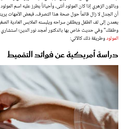
وباللون الزهري إذا كان المولود أنثى، وأحياناً يطرز عليه اسم المولو
أن الجدل لا زال قائماً حول صحة هذا التصرف، فبعض الأمهات يرينه 
يعمدن إلى لف الطفل ويطلقن سراحه ويلبسنه الملابس العادية الصغي
وطفلك" وفي حديث خاص بها بالدكتور أمجد نور الدين؛ استشاري طب
المولود
وطريقة ذلك كالآتي:
دراسة أمريكية عن فوائد التقميط