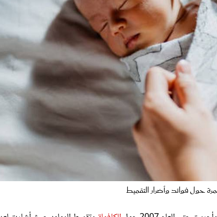
ة حول فوائد وأضرار التقميط
الكافولة
وتقميط المولود حيث أشارت لعد