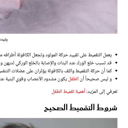
يقيد
يعمل التقميط على تقييد حركة المولود وتجعل الكافولة أطرافه
قد تسبب خلع الورك عند البنات والإصابة بالخلع الوركي لديهن
كما أن حركة التقميط واللف بالكافولة يؤثران على عضلات التنفس
و ليس صحيحاً أن
الطفل
يكون مشدود الأعصاب وقوي البنية عندم
تعرفي إلى المزيد:
أهمية تقميط الطفل
شروط التقميط الصحيح