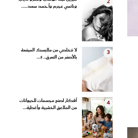
ونانسي عجرم وأحمد سعد.....
لا تتخلصي من ملابسك المبقعة
3
بالأصفر من التعرق.. 5...
أفكار لصنع مجسمات للحيوانات
4
من الملاعق الخشبية وأغطية...