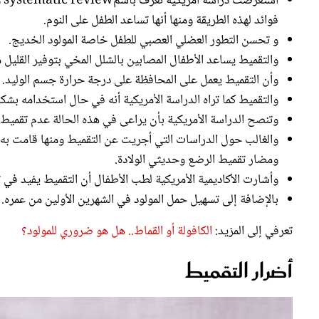
فوائد لهذه الطريقة ومنها أنها تساعد الطفل على النوم.
و تحسن التطور العضلي العصبي للطفل خاصة المولود الخديج.
والتقميط يساعد الأطفال المصابين بالشلل المخي بتوفير القليل
وأن التقميط يعمل على المحافظة على درجة حرارة جسم الوليد.
والتقميط كما تراه الدراسة الأمريكية أنه في حال استخدامه ب
وتنصح الدراسة الأمريكية بأن يراعى في هذه الحالة عدم تقميط 
والغالب حول الدراسات التي أجريت عن التقميط ومنها قامت به ا
ومضار تقميط الرضع وحديثي الولادة.
وأشارت الأكاديمية الأمريكية لطب الأطفال أن التقميط يفيد في تق
بالإضافة إلى تسهيل حمل المولود في الشهرين الأولين من عمره.
تعرفي إلى المزيد:
الكافولة أو القماط.. هل هو ضروري للمولود؟
أضرار التقميط