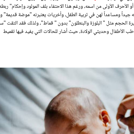
د أو الأحرف الأولى من اسمه، ورغم هذا الاحتفاء بلف المولود وإحكام" ربطه"
جيداً ومساعداً لهن في تربية الطفل، وأخريات يعتبرنه "موضة قديمة" ول
رة الحجم مثل " البلوزة والبنطلون" بدون " قماط"، ولذلك فقد التقت "س
 الأطفال وحديثي الولادة، حيث أشار للحالات التي يفيد فيها تقميط