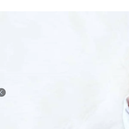
الات الرأي
تطبيقات سيدتي
ايل
دليل السفر
ارير
آخر الأخبار
وس سيدتي
مجلة سيد
غلاف رف