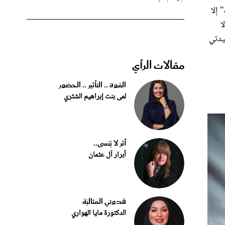
 إلا
ا
يدتي
مقالات الرأي
القوة .. التأثير .. الحضور
لمى بنت إبراهيم الشثري
أثر لا يُنسى..
أبرار آل عثمان
قدوتي المثاليّة
الدكتورة مايا الهواري