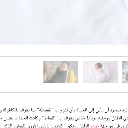
ود بمجرد أن يأتي إلى الحياة بأن تقوم ب" تقميطه" بما يعرف بالكافولة 
يدي الطفل ورجليه برباط خاص يعرف ب" القماط" وكانت الجدات يعنين جي
يكون في مواجهة
صدر
الطفل، ويكون التطريز باللون الأزرق للمولود الذكر