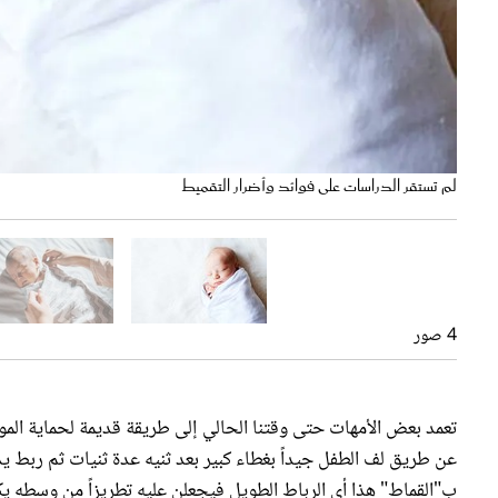
لم تستقر الدراسات على فوائد وأضرار التقميط
يفض التقميط دون رباط
يفضل التقميط الرخو للمولود
يجب ألا يكون القماط مشدوداً
4 صور
تعمد بعض الأمهات حتى وقتنا الحالي إلى طريقة قديمة لحماية المول
عن طريق لف الطفل جيداً بغطاء كبير بعد ثنيه عدة ثنيات ثم ربط 
ب"القماط" هذا أي الرباط الطويل فيجعلن عليه تطريزاً من وسطه 