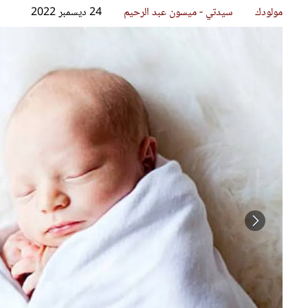
قصص ملهمة
مق
شباب وبنات
ست
علاقات زوجية
تق
عر