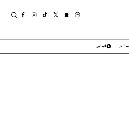
طبخ
فيديو
لايف ستايل
سياحة وسفر
منزل وديكور
تكنولوجيا