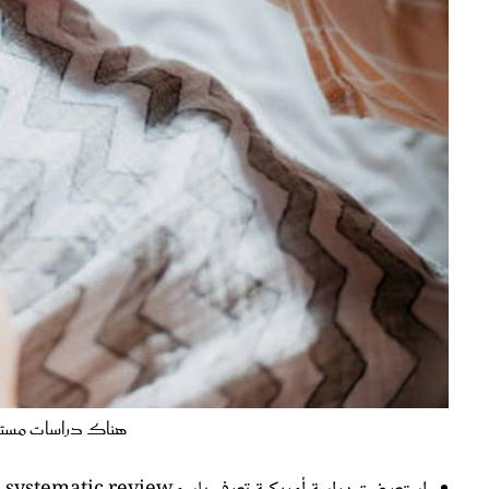
هناك دراسات مستمر
استعرضت دراسة أمريكية تعرف باسمsystematic review وأجريت حتى العام 2007 حول