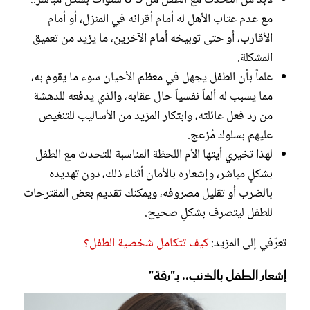
لابد من التحدث مع الطفل من 5-8 سنوات بشكل مباشر..
مع عدم عتاب الأهل له أمام أقرانه في المنزل، أو أمام
الأقارب، أو حتى توبيخه أمام الآخرين، ما يزيد من تعميق
المشكلة.
علماً بأن الطفل يجهل في معظم الأحيان سوء ما يقوم به،
مما يسبب له ألماً نفسياً حال عقابه، والذي يدفعه للدهشة
من رد فعل عائلته، وابتكار المزيد من الأساليب للتنغيص
عليهم بسلوك مُزعج.
لهذا تخيري أيتها الأم اللحظة المناسبة للتحدث مع الطفل
بشكلٍ مباشر، وإشعاره بالأمان أثناء ذلك، دون تهديده
بالضرب أو تقليل مصروفه، ويمكنك تقديم بعض المقترحات
للطفل ليتصرف بشكلٍ صحيح.
تعرّفي إلى المزيد:
كيف تتكامل شخصية الطفل؟
إشعار الطفل بالذنب.. بـ"رقة"