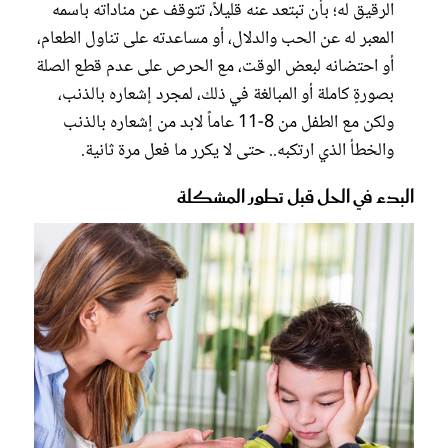
الرقيق له؛ بأن تبتعد عنه قليلاً، تتوقف عن مناداته باسمه
المعبر له عن الحب والدلال، أو مساعدته على تناول الطعام،
أو احتضانه لبعض الوقت، مع الحرص على عدم قطع الصلة
بصورةٍ كاملة أو المبالغة في ذلك، لمجرد إشعاره بالذنب،
ولكن مع الطفل من 8-11 عاماً لابد من إشعاره بالذنب
والخطأ الذي ارتكبه.. حتى لا يكرر ما فعل مرة ثانية.
البدء في الحل قبل تطور المشكلة