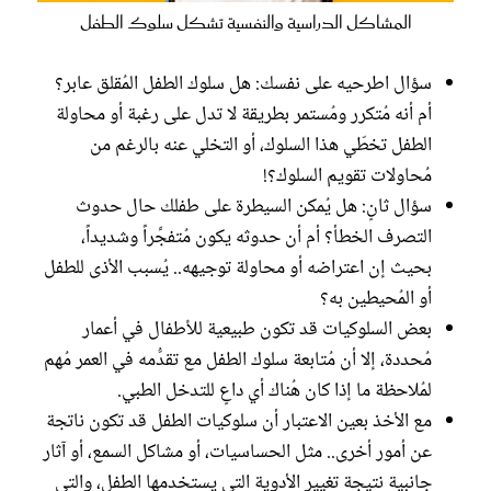
المشاكل الدراسية والنفسية تشكل سلوك الطفل
سؤال اطرحيه على نفسك: هل سلوك الطفل المُقلق عابر؟
أم أنه مُتكرر ومُستمر بطريقة لا تدل على رغبة أو محاولة
الطفل تخطّي هذا السلوك، أو التخلي عنه بالرغم من
مُحاولات تقويم السلوك؟!
سؤال ثانٍ: هل يُمكن السيطرة على طفلك حال حدوث
التصرف الخطأ؟ أم أن حدوثه يكون مُتفجِّراً وشديداً،
بحيث إن اعتراضه أو محاولة توجيهه.. يُسبب الأذى للطفل
أو المُحيطين به؟
بعض السلوكيات قد تكون طبيعية للأطفال في أعمار
مُحددة، إلا أن مُتابعة سلوك الطفل مع تقدُّمه في العمر مُهم
لمُلاحظة ما إذا كان هُناك أي داعٍ للتدخل الطبي.
مع الأخذ بعين الاعتبار أن سلوكيات الطفل قد تكون ناتجة
عن أمور أخرى.. مثل الحساسيات، أو مشاكل السمع، أو آثار
جانبية نتيجة تغيير الأدوية التي يستخدمها الطفل، والتي