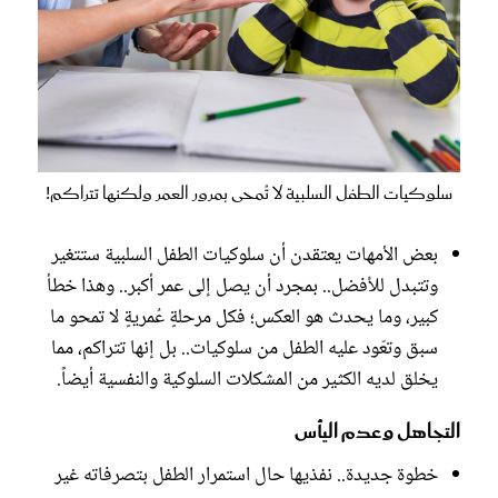
سلوكيات الطفل السلبية لا تُمحى بمرور العمر ولكنها تتراكم!
بعض الأمهات يعتقدن أن سلوكيات الطفل السلبية ستتغير
وتتبدل للأفضل.. بمجرد أن يصل إلى عمر أكبر.. وهذا خطأ
كبير، وما يحدث هو العكس؛ فكل مرحلةٍ عُمريةٍ لا تمحو ما
سبق وتعّود عليه الطفل من سلوكيات.. بل إنها تتراكم، مما
يخلق لديه الكثير من المشكلات السلوكية والنفسية أيضاً.
التجاهل وعدم اليأس
خطوة جديدة.. نفذيها حال استمرار الطفل بتصرفاته غير