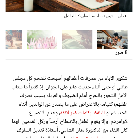
عروس سيدتي
خطوات تربوية.. لضبط سلوك الطفل
8 صور
تعزيز السلوك الإيجابي للطفل ضرورة
لابد من معالجة الخطأ قبل أن يتراكم
الأطفال يحتاجون للحب والرعاية والاهتمام
المشاكل الدراسية تسبب سلوكيات خاطئة
الطفل الصغير يتصرف من دون إحساس بالخطأ
تعزيز إحساس الطفل بالذنب عند ارتكابه الخطأ
مولد الأخ الجديد يسبب مشاكل سلوكية للطفل
شكوى الآباء من تصرفات أطفالهم أصبحت تقتحم كل مجلس
عائلي أو حتى أثناء حديث عابر على الجوال؛ إذ كثيراً ما ينتاب
مجلة سيدتي
الأهل الشعور بالحرج أمام الضيوف والغرباء بسبب تصرف
طفلهم؛ كقيامه بالاعتراض على ما يصدر عن الوالدين أثناء
غلاف رفمي
الحديث، أو
التلفظ بكلمات غير لائقة
، وعدم الانصياع
لأوامرهم، وإلا يقوم الطفل بالانبطاح أرضاً وركل القدمين. لهذا
كان اللقاء مع الدكتورة منال الشامي، أستاذة تعديل السلوك،