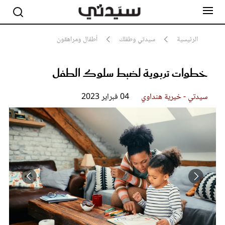
الرئيسية
سيدتي وطفلك
أطفال ومراهقون
خطوات تربوية لضبط سلوك الطفل
مشاهير
أناقة
جمال
سيدتي - خيرية هنداوي
04 فبراير 2023
صحة ورشاقة
سيدتي وطفلك
لايف ستايل
بلس+
فيديو
مطبخ سيدتي
مقالات الرأي
ستايل
تقارير