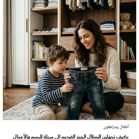
أطفال ومراهقون
كيف تحوّلين البنطال الجينز القديم إلى مريلة للرسم والأعمال