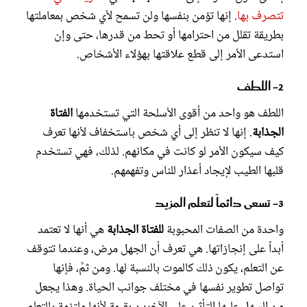
تتصرف بها
. إنها تؤمن بنفسها ولن تسمح لأي شخص بمعاملتها
بطريقة تقلل من احترامها أو تحط من قدرها، حتى وإن
استدعى الأمر إلى قطع علاقتها بهؤلاء الأشخاص.
2- اللطف
اللطف هو واحد من أقوى الأسلحة التي تستخدمها
الفتاة
الجذابة
. إنها لا تنظر إلى أي شخص باستخفاف لأنها تعرف
كيف سيكون الأمر لو كانت في مكانهم. لذلك، فهي تستخدم
قلبها الطيب لإيجاد أعذار للناس وتفهمهم.
3- تسعى دائماً لتعلم المزيد
واحدة من الصفات المحبوبة
للفتاة الجذابة
هي أنها لا تعتمد
أبداً على إنجازاتها. هي تعرف أن الجهل مرض، وعندما تتوقف
عن التعلم، يكون ذلك كالموت بالنسبة لها. ومن ثمَّ، فإنها
تواصل تطوير نفسها في مختلف جوانب الحياة. وهذا يجعل
من السهل عليها التأثير على الآخرين بقيمة لأنها ملتزمة بالتعلم.