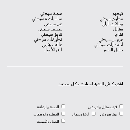
فيديو
مجلة سيدتي
مطبخ سيدتي
مناسبات X سيدتي
مقالات الرأي
عن سيدتي
ستايل
جديد سيدتي
تقارير
فريق سيدتي
عروس سيدتي
تطبيقات سيدتي
اصدارات سيدتي
غلاف رقمي
دليل السفر
آخر الأخبار
اشترك في النشرة ليصلك كل جديد
لايف ستايل والتمكين
الصحة والرشاقة
مشاهير وفن
أناقة وجمال
المطبخ والوصفات
الحمل والأمومة