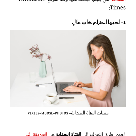
Times:
1- لديها احترام ذاتٍ عالٍ
صفات الفتاة الجذابة- pexels-moose-photos
إحدى طرق التعرف إلى
الفتاة الجذابة
هي
الطريقة التي