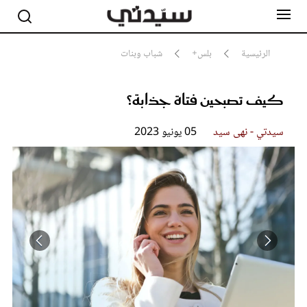
الرئيسية
بلس+
شباب وبنات
كيف تصبحين فتاة جذابة؟
مشاهير
أناقة
جمال
سيدتي - نهى سيد
05 يونيو 2023
صحة ورشاقة
سيدتي وطفلك
لايف ستايل
بلس+
فيديو
مطبخ سيدتي
مقالات الرأي
ستايل
تقارير