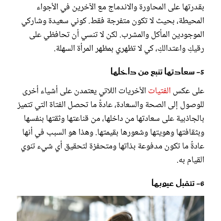
بقدرتها على المحاورة والاندماج مع الآخرين في الأجواء
المحيطة، بحيث لا تكون متفرجة فقط. كوني سعيدة وشاركي
الموجودين المأكل والمشرب. لكن لا تنسي أن تحافظي على
رقيكِ واعتدالكِ، كي لا تظهري بمظهر المرأة السهلة.
5- سعادتها تنبع من داخلها
على عكس
الفتيات
الأخريات اللاتي يعتمدن على أشياء أخرى
للوصول إلى الصحة والسعادة، عادةً ما تحصل الفتاة التي تتميز
بالجاذبية على سعادتها من داخلها، من قناعتها وثقتها بنفسها
وبثقافتها وهويتها وشعورها بقيمتها. وهذا هو السبب في أنها
عادةً ما تكون مدفوعة بذاتها ومتحفزة لتحقيق أي شيء تنوي
القيام به.
6- تتقبل عيوبها