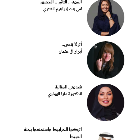
القوة .. التأثير .. الحضور
لمى بنت إبراهيم الشثري
أثر لا يُنسى..
أبرار آل عثمان
قدوتي المثاليّة
الدكتورة مايا الهواري
اتركوا الخرابيط واستمتعوا بجنة
العبيط