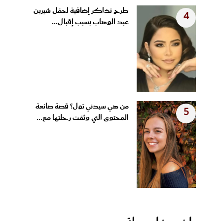
طرح تذاكر إضافية لحفل شيرين
4
عبد الوهاب بسبب إقبال...
من هي سيدني تول؟ قصة صانعة
5
المحتوى التي وثقت رحلتها مع...