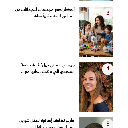
أفكار لصنع مجسمات للحيوانات من
3
الملاعق الخشبية وأغطية...
من هي سيدني تول؟ قصة صانعة
4
المحتوى التي وثقت رحلتها مع...
طرح تذاكر إضافية لحفل شيرين
5
عبد الوهاب بسبب إقبال...