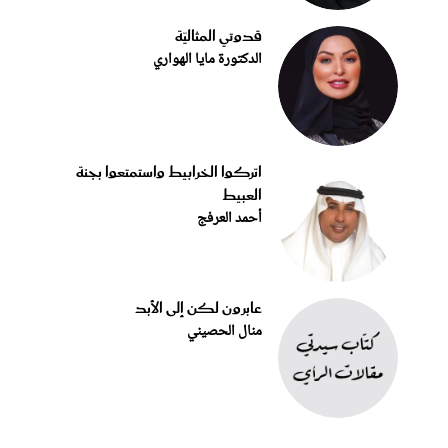
قدوتي المثاليّة
الدكتورة مايا الهواري
اتركوا الخرابيط واستمتعوا بجنة
العبيط
أحمد العرفج
عابرون لكن إلى الأبد
منال الحصيني