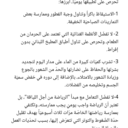
تحرص على تطبيقها يوميّاً، أبرزها:
عروس سيدتي
1-الاستيقاظ باكراً وتناول وجبة الفطور وممارسة بعض
التمارينات الصباحيّة الخفيفة.
2- لا تفضّل الأنظمة الغذائيّة التي تعتمد على الحرمان من
الطعام، وتحرص على تناول أطباق المطبخ اللبنانيّ بدون
إفراط.
3- تشرب كميّات كبيرة من الماء على مدار اليوم لتجديد
بشرتها والحفاظ على نضارتها والحدّ من الشعور بالجوع
وزيادة الشعور بالامتلاء، بالإضافة إلى دوره في خفض سميّة
الجسم وتخليصه من الفضلات.
مجلة سيدتي
4-لا تفضّل التعامل مع مبدأ "الرياضة من أجل اللياقة"، بل
غلاف رفمي
تعتبر أنّ الرياضة واجب يوميّ يجب ممارسته، وتكتفي
بممارسة رياضتها الخاصّة مرّات ثلاث أسبوعيّاً بهدف تقليل
حدّة الضّغوط والتوتر التي تتعرّض إليها، بسبب تحدّيات العمل