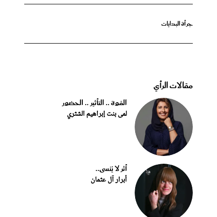
جرأة البدايات
مقالات الرأي
القوة .. التأثير .. الحضور
لمى بنت إبراهيم الشثري
أثر لا يُنسى..
أبرار آل عثمان