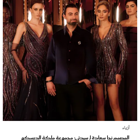
أزياء
المصمم نجا سعادة لـ سيدتي: مجموعة ملكة الديسكو