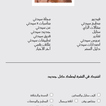
فيديو
مجلة سيدتي
مطبخ سيدتي
مناسبات X سيدتي
مقالات الرأي
عن سيدتي
ستايل
جديد سيدتي
تقارير
فريق سيدتي
عروس سيدتي
تطبيقات سيدتي
اصدارات سيدتي
غلاف رقمي
دليل السفر
آخر الأخبار
اشترك في النشرة ليصلك كل جديد
لايف ستايل والتمكين
الصحة والرشاقة
مشاهير وفن
أناقة وجمال
المطبخ والوصفات