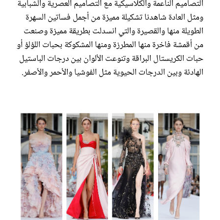
التصاميم الناعمة والكلاسيكية مع التصاميم العصرية والشبابية
ومثل العادة شاهدنا تشكيلة مميزة من أجمل فساتين السهرة
الطويلة منها والقصيرة والتي انسدلت بطريقة مميزة وصنعت
من أقمشة فاخرة منها المطرزة ومنها المشكوكة بحبات اللؤلؤ أو
حبات الكريستال البراقة وتنوعت الألوان بين درجات الباستيل
الهادئة وبين الدرجات الحيوية مثل الفوشيا والأحمر والأصفر.