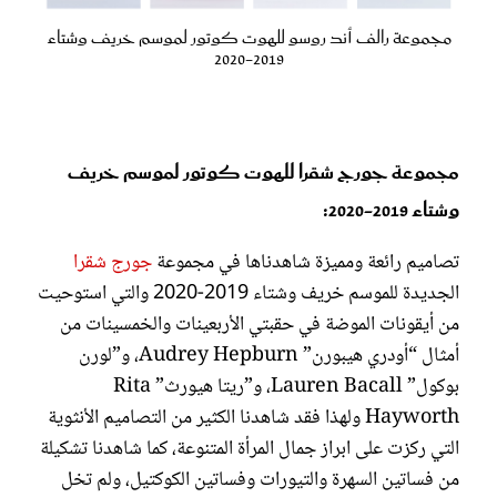
مجموعة رالف أند روسو للهوت كوتور لموسم خريف وشتاء
2019-2020
مجموعة جورج شقرا للهوت كوتور لموسم خريف
وشتاء 2019-2020:
تصاميم رائعة ومميزة شاهدناها في مجموعة
جورج شقرا
الجديدة للموسم خريف وشتاء 2019-2020 والتي استوحيت
من أيقونات الموضة في حقبتي الأربعينات والخمسينات من
أمثال “أودري هيبورن” Audrey Hepburn، و”لورن
بوكول” Lauren Bacall، و”ريتا هيورث” Rita
Hayworth ولهذا فقد شاهدنا الكثير من التصاميم الأنثوية
التي ركزت على ابراز جمال المرأة المتنوعة، كما شاهدنا تشكيلة
من فساتين السهرة والتيورات وفساتين الكوكتيل، ولم تخل