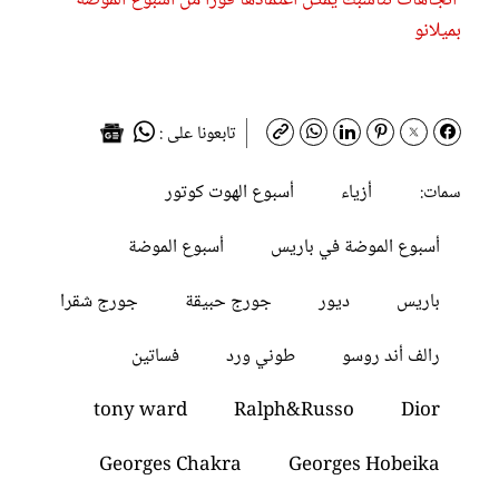
اتجاهات تناسبك يمكن اعتمادها فوراً من أسبوع الموضة
بميلانو
تابعونا على :
أزياء
أسبوع الهوت كوتور
سمات:
أسبوع الموضة في باريس
أسبوع الموضة
باريس
ديور
جورج حبيقة
جورج شقرا
رالف أند روسو
طوني ورد
فساتين
tony ward
Ralph&Russo
Dior
Georges Chakra
Georges Hobeika