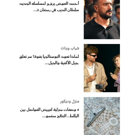
أحمد العوضى يروّج لمسلسله الجديد
سلطان الديب في رمضان 2...
شباب وبنات
لماذا تعود النوستالجيا بقوة؟ سر تعلق
جيل الألفية والجيل...
منزل وديكور
4 وصفات منزلية لتبييض الفواصل بين
البلاط.. النتائج مضمو...