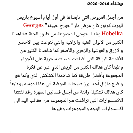
وشتاء 2019-2020:
من أجمل العروض التي تابعناها في أول أيام أسبوع باريس
للهوت كوتور كان عرض دار “جورج حبيقة”
Georges
Hobeika
وقد استوحى المجموعة من طيور الجنة فشاهدنا
الكثير من الألوان الغنية والزاهية والتي تنوعت بين الأخضر
والأزرق والفوشيا والزهري والأصفر كما شاهدنا الكثير من
الأقمشة البراقة التي أضافت لمسات سحرية على الأجواء
وطبعاً كان هنالك الكثير من الريش الذي عبر عن فكرة
المجموعة بأفضل طريقة كما شاهدنا الكشكش الذي وكما هو
واضح مازال أحد أبرز صيحات الموضة في هذا الموسم، وطبعاً
كان هنالك تشكيلة رائعة من أجمل فساتين السهرة وقد لفتتنا
الاكسسوارات التي ترافقت مع المجموعة من حقائب اليد الى
اكسسوارات الوجه والمجوهرات وغيرها.