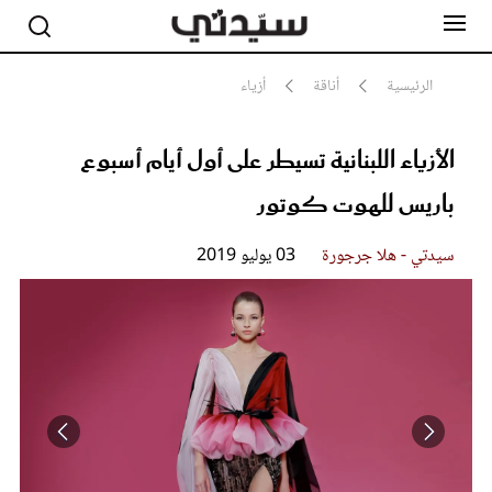
الرئيسية
أناقة
أزياء
الأزياء اللبنانية تسيطر على أول أيام أسبوع
مشاهير
أناقة
باريس للهوت كوتور
جمال
صحة ورشاقة
سيدتي وطفلك
سيدتي - هلا جرجورة
03 يوليو 2019
لايف ستايل
بلس+
فيديو
مطبخ سيدتي
مقالات الرأي
ستايل
تقارير