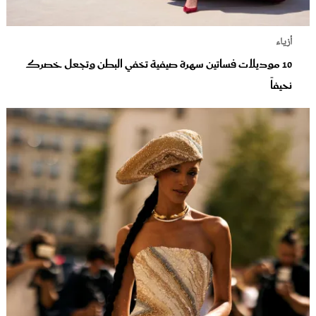
أزياء
10 موديلات فساتين سهرة صيفية تخفي البطن وتجعل خصرك
نحيفاً