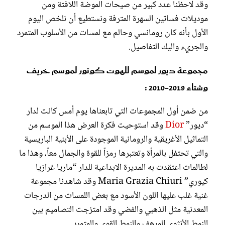
وقد لاحظنا عدد كبير من صيحات الموضة اللافتة ومن
2020
2020
2020
2020
2020
2020
2020
2020
2020
موديلات فساتين السهرة المترفة ونستطيع أن نلخص اليوم
الأول بأنه كان رومانسي وحالم مع لمسات من الأسلوب المتمرد
والجريء واليك التفاصيل.
مجموعة ديور لموسم للهوت كوتور لموسم خريف
وشتاء 2019-2010 :
من ضمن أول المجموعات التي تابعناها يوم أمس كانت لدار
“ديور”
Dior
وقد استوحيت فكرة العرض هذا الموسم من
التماثيل الأغريقية والرومانية الموجودة على الأبنية الباريسية
والتي تحتفل بالمرأة وتعتبرها رمزاً للقوة والجمال معاً، وهذا ما
لطالمات اعتقدت به المديرة الابداعية للدار “ماريا غرازيا
كيوري” Maria Grazia Chiuri وقد شاهدنا مجموعة
غنية غلب عليها اللون الأسود مع بعض اللمسات من الدرجات
المعدنية مثل الذهبي والفضي وقد امتزجت التصاميم بين
النمط الأنثوي المرهف والنمط القوي والمتمرد.