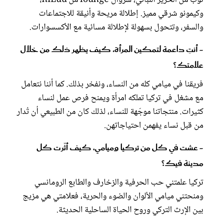
توب من الحرير النباتي، سروال lounge من niLuu،
وكيمونو شرقي مميز. إطلالة مريحة وأنيقة للاجتماعات
والسفر، وتتحول بسهولة لإطلالة مسائية مع الأكسسوارات.
- أنتِ داعمة لتمكين المرأة، كيف يظهر ذلك من خلال
علامتك؟
فريقنا في ميامي كله من النساء، ونفخر بذلك. كما أننا نتعامل
مع مشغل في تركيا تملكه امرأة ويمنح فرص عمل لنساء
كثيرات. منتجاتنا موجّهة للنساء، لذلك كان من الطبيعي أن تُدار
من قبل نساء يفهمن احتياجاتهن.
- عشت في كل من تركيا وميامي، كيف أثّرت كل
مدينة فيك؟
تركيا علمتني حب الحرفية والزخارف والطابع الرومانسي
ومنحتني ميامي الألوان والضوء والحرية، فعلامتي هي مزيج
بين الإرث التركي وروح الحياة الساحلية الحديثة.