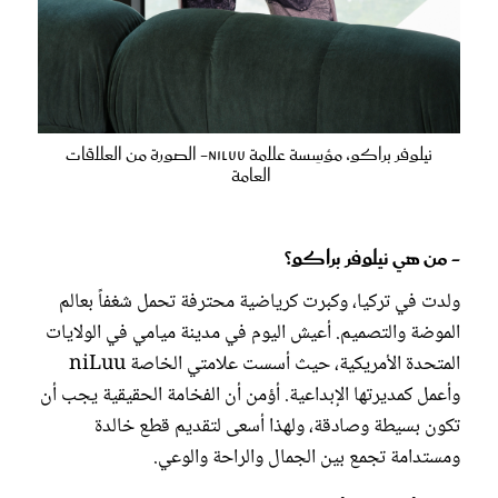
نيلوفر براكو، مؤسِسة علامة niLuu- الصورة من العلاقات
العامة
- من هي نيلوفر براكو؟
ولدت في تركيا، وكبرت كرياضية محترفة تحمل شغفاً بعالم
الموضة والتصميم. أعيش اليوم في مدينة ميامي في الولايات
المتحدة الأمريكية، حيث أسست علامتي الخاصة niLuu
وأعمل كمديرتها الإبداعية. أؤمن أن الفخامة الحقيقية يجب أن
تكون بسيطة وصادقة، ولهذا أسعى لتقديم قطع خالدة
ومستدامة تجمع بين الجمال والراحة والوعي.