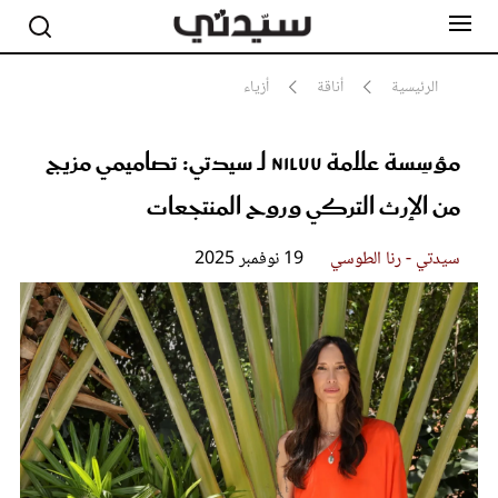
الرئيسية
أناقة
أزياء
مؤسِسة علامة niLuu لـ سيدتي: تصاميمي مزيج
مشاهير
أناقة
من الإرث التركي وروح المنتجعات
جمال
صحة ورشاقة
سيدتي وطفلك
سيدتي - رنا الطوسي
19 نوفمبر 2025
لايف ستايل
بلس+
فيديو
مطبخ سيدتي
مقالات الرأي
ستايل
تقارير