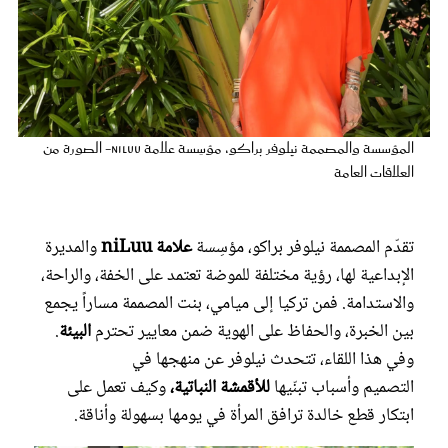
عروس سيدتي
المؤسسة والمصممة نيلوفر براكو، مؤسِسة علامة niLuu- الصورة من
العلاقات العامة
تقدّم المصممة نيلوفر براكو، مؤسِسة
علامة niLuu
والمديرة
الإبداعية لها، رؤية مختلفة للموضة تعتمد على الخفة، والراحة،
مجلة سيدتي
والاستدامة. فمن تركيا إلى ميامي، بنت المصممة مساراً يجمع
بين الخبرة، والحفاظ على الهوية ضمن معايير تحترم
البيئة
.
غلاف رفمي
وفي هذا اللقاء، تتحدث نيلوفر عن منهجها في
التصميم وأسباب تبنّيها
للأقمشة النباتية،
وكيف تعمل على
ابتكار قطع خالدة ترافق المرأة في يومها بسهولة وأناقة.