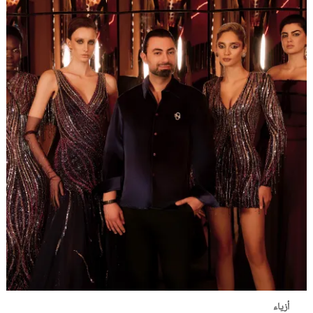
أزياء