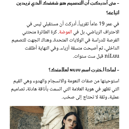
- متى أدركتِ أن التصميم هو شغفك الذي تريدين
اتباعه؟
في عمر 19 عاماً تقريباً، أدركت أن مستقبلي ليس في
الاحتراف الرياضي، بل في
الموضة
. كرة الطائرة منحتني
الفرصة للدراسة في الولايات المتحدة، وهناك اتجهت للتصميم
الداخلي، ثم أصبحت منسقة أزياء، وفي النهاية أطلقت
niLuu قبل ست سنوات.
- لماذا اخترتِ اسم niLuu لعلامتك؟
استوحيتها من صفات النعومة والانسجام والهدوء وهي القيم
التي تظهر في هوية العلامة التي اتسمت بأناقة هادئة، تصاميم
عملية، وثقة لا تحتاج إلى صخب.