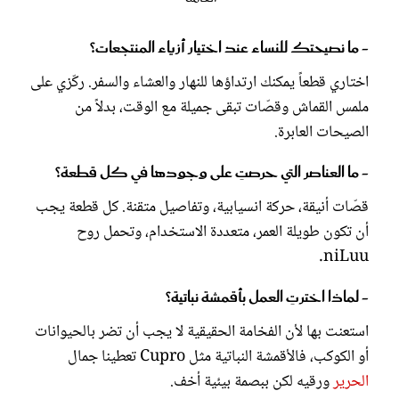
- ما نصيحتك للنساء عند اختيار أزياء المنتجعات؟
اختاري قطعاً يمكنك ارتداؤها للنهار والعشاء والسفر. ركّزي على
ملمس القماش وقصّات تبقى جميلة مع الوقت، بدلاً من
الصيحات العابرة.
- ما العناصر التي حرصتِ على وجودها في كل قطعة؟
قصّات أنيقة، حركة انسيابية، وتفاصيل متقنة. كل قطعة يجب
أن تكون طويلة العمر، متعددة الاستخدام، وتحمل روح
niLuu.
- لماذا اخترتِ العمل بأقمشة نباتية؟
استعنت بها لأن الفخامة الحقيقية لا يجب أن تضر بالحيوانات
أو الكوكب، فالأقمشة النباتية مثل Cupro تعطينا جمال
الحرير
ورقيه لكن ببصمة بيئية أخف.