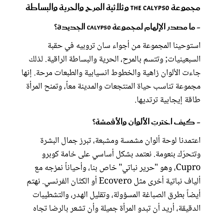
مجموعة The Calypso وثلاثية المرح والحرية والبساطة
- ما مصدر الإلهام لمجموعة Calypso الجديدة؟
استوحينا المجموعة من أجواء سان تروبيه في حقبة
السبعينيات; وتتسم بالمرح، الحرية والبساطة الراقية. لذلك
جاءت الألوان زاهية والخطوط انسيابية والطبعات مرحة. إنها
مجموعة تناسب حياة المنتجعات والمدينة معاً، وتمنح المرأة
طاقة إيجابية ترتديها.
- كيف اخترتِ الألوان والأقمشة؟
اعتمدنا لوحة ألوان مشمسة ومشبعة، تبرز جمال البشرة
وتتحرّك بنعومة. نعتمد بشكل أساسي على خامة كوبرو
Cupro، وهو "حرير نباتي" خاص بنا، وأحياناً نمزجه مع
ألياف نباتية أخرى مثل Ecovero أو الكتّان الفرنسي. نهتم
أيضاً بطرق الصباغة المسؤولة، وتقليل الهدر، والتشطيبات
الدقيقة، أريد أن تبدو المرأة جميلة وأن تشعر بالرضا تجاه