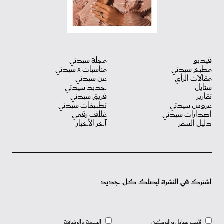
فيديو
مجلة سيدتي
مطبخ سيدتي
مناسبات X سيدتي
مقالات الرأي
عن سيدتي
ستايل
جديد سيدتي
تقارير
فريق سيدتي
عروس سيدتي
تطبيقات سيدتي
اصدارات سيدتي
غلاف رقمي
دليل السفر
آخر الأخبار
اشترك في النشرة ليصلك كل جديد
لايف ستايل والتمكين
الصحة والرشاقة