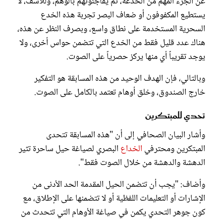
عن الجزء المهم من الخدعة، ثم يفاجئونهم بالوهم، وللأسف، لا
يستطيع المكفوفون أو ضعاف البصر تجربة هذه الخدع
السحرية المستخدمة على نطاق واسع، وبصرف النظر عن هذه،
هناك عدد قليل فقط من الخدع التي تتضمن حواس أخرى، ولا
يوجد تقريباً أي منها يركز حصرياً على الصوت.
وبالتالي، فإن الهدف الوحيد من هذه المسابقة هو التفكير
خارج الصندوق، وخلق أوهام تعتمد بالكامل على الصوت.
تحدي للمبتكرين
وأشار البيان الصحافي إلى أن "هذه المسابقة تتحدى
المبتكرين ومحترفي
الخداع
البصري لصياغة حيل ساحرة تثير
الدهشة والدهشة من خلال الصوت فقط".
وأضاف: "يجب أن تتضمن الحيل المقدمة الحد الأدنى من
الإشارات أو التعليمات اللفظية أو لا تتضمنها على الإطلاق، مع
كون جوهر التحدي يكمن في صياغة الأوهام التي تتحدث من