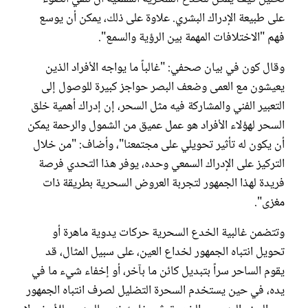
على طبيعة الإدراك البشري. علاوة على ذلك، يمكن أن يوسع
فهم "الاختلافات المهمة بين الرؤية والسمع".
وقال كون في بيان صحفي: "غالباً ما يواجه الأفراد الذين
يعيشون مع العمى وضعف البصر حواجز كبيرة للوصول إلى
التعبير الفني والمشاركة فيه مثل السحر، إن إدراك أهمية خلق
السحر لهؤلاء الأفراد هو عمل عميق من الشمول والرحمة يمكن
أن يكون له تأثير تحويلي على مجتمعنا"، وأضاف: "من خلال
التركيز على الإدراك السمعي وحده، يوفر هذا التحدي فرصة
فريدة لهذا الجمهور لتجربة العروض السحرية بطريقة ذات
مغزى".
وتتضمن غالبية الخدع السحرية حركات يدوية ماهرة أو
تحويل انتباه الجمهور لخداع العين، على سبيل المثال، قد
يقوم الساحر سراً بتبديل كائن ما بآخر، أو إخفاء شيء ما في
يده، في حين يستخدم السحرة التضليل لصرف انتباه الجمهور