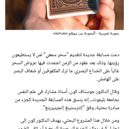
عروس سيدتي
صورة تعبيرية - الصورة من موقع unsplash
دعت مسابقة جديدة لتقديم "سحر سمعي" لمن لا يستطيعون
رؤيتها، وذلك بعد عقود من الزمن اعتمدت فيها عروض السحر
غالباً على الخداع البصري، ما ترك المكفوفين أو ضعاف البصر
على الهامش.
مجلة سيدتي
وقال الدكتور جوستاف كون، أستاذ مشارك في علم النفس
بجامعة بليموث،، إنه ينسق هذه المسابقة الجديدة كجزء من
غلاف رفمي
مبادرة بحثية، وفق "إنترستينغ إنجينيرينغ".
ومن خلال هذا المشروع البحثي، يهدف الدكتور كون إلى
تحليل كيف يمكن للخدع السحرية السمعية أن تلقي الضوء