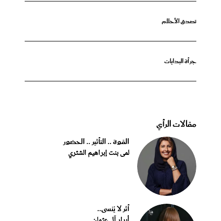
تصدق الأحلام
جرأة البدايات
مقالات الرأي
القوة .. التأثير .. الحضور
لمى بنت إبراهيم الشثري
أثر لا يُنسى..
أبرار آل عثمان