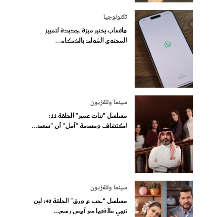
تكنولوجيا
واتساب يختبر ميزة جديدة لتمييز
المحتوى المُولّد بالذكاء...
سينما وتلفزيون
مسلسل "بنات عمير" الحلقة 11:
اكتشاف وصدمة "أمل" أن "سعد...
سينما وتلفزيون
مسلسل "حب ع ورق" الحلقة 40: لين
تنهي علاقتها مع أوس رسم...