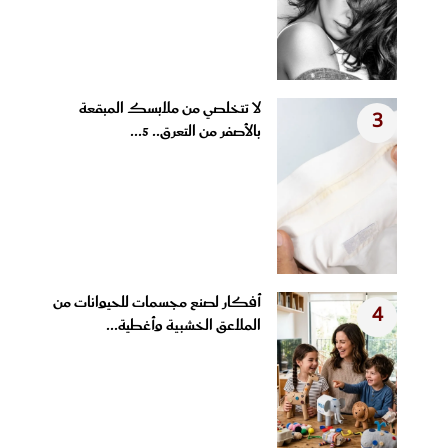
لا تتخلصي من ملابسك المبقعة
3
بالأصفر من التعرق.. 5...
أفكار لصنع مجسمات للحيوانات من
4
الملاعق الخشبية وأغطية...