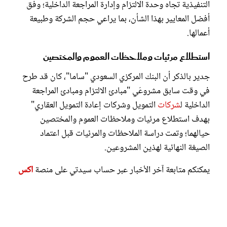
التنفيذية تجاه وحدة الالتزام وإدارة المراجعة الداخلية؛ وفق
أفضل المعايير بهذا الشأن، بما يراعي حجم الشركة وطبيعة
أعمالها.
استطلاع مرئيات وملاحظات العموم والمختصين
جدير بالذكر أن البنك المركزي السعودي "ساما"، كان قد طرح
في وقت سابق مشروعَي "مبادئ الالتزام ومبادئ المراجعة
الداخلية ل
شركات
التمويل وشركات إعادة التمويل العقاري"
بهدف استطلاع مرئيات وملاحظات العموم والمختصين
حيالهما؛ وتمت دراسة الملاحظات والمرئيات قبل اعتماد
الصيغة النهائية لهذين المشروعين.
يمكنكم متابعة آخر الأخبار عبر حساب سيدتي على منصة
اكس