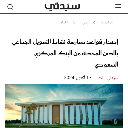
الرئيسية
بلس+
أخبار
إصدار قواعد ممارسة نشاط التمويل الجماعي
مشاهير
أناقة
بالدين المحدثة من البنك المركزي
جمال
صحة ورشاقة
السعودي
سيدتي وطفلك
لايف ستايل
سيدتي - نت
17 أكتوبر 2024
بلس+
فيديو
مطبخ سيدتي
مقالات الرأي
ستايل
تقارير