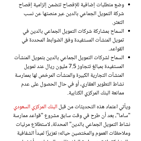
وضع متطلبات إضافية للإفصاح تتضمن إلزامية إفصاح
شركة التمويل الجماعي بالدين عبر منصتها عن نسب
التعثر.
السماح بمشاركة شركات التمويل الجماعي بالدين في
تمويل المنشآت المستفيدة وفق الضوابط المحددة في
القواعد.
السماح لشركات التمويل الجماعي بالدين بتمويل المنشآت
المستفيدة بمبالغ تتجاوز 7.5 مليون ريال عند تمويل
المنشآت التجارية الكبيرة والمنشآت المرخص لها بممارسة
نشاط التطوير العقاري، أو في حال الحصول على عدم
ممانعة البنك المركزي الكتابية.
ويأتي اعتماد هذه التحديثات من قبل
البنك المركزي السعودي
"ساما"، بعد أن طرح في وقت سابق مشروع "قواعد ممارسة
نشاط التمويل الجماعي بالدين" المحدثة، لاستطلاع مرئيات
وملاحظات العموم والمختصين حياله؛ تعزيزًا لمبدأ الشفافية