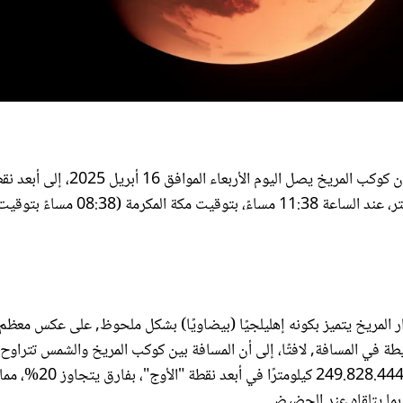
كشفت الجمعية الفلكية بجدة، عبر حسابها الرسمي على "فيسبوك"، أن كوكب المريخ يصل اليوم الأربعاء ا
عن الشمس "الأوج"، وذلك على مسافة تُقدّر بنحو 250 مليون كيلومتر، عند الساعة 11:38 مساءً، بتوقيت مكة المكرمة (08:38 مساءً ب
ار المريخ يتميز بكونه إهليلجيًا (بيضاويًا) بشكل ملحوظ, على عكس معظم
 في المسافة, لافتًا، إلى أن المسافة بين كوكب المريخ والشمس تتراوح
206,445,062 كيلومترًا في أقرب نقطة (الحضيض الشمسي) إلى 249.828.444 كي