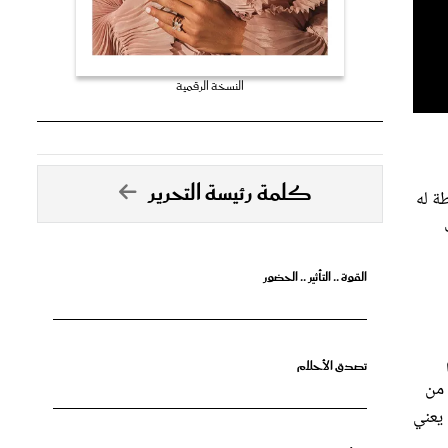
النسخة الرقمية
كلمة رئيسة التحرير
لموافق 16 أبريل 2025، إلى أبعد نقطة له
توقيت
القوة .. التأثير .. الحضور
تصدق الأحلام
 من
لومترًا في أبعد نقطة "الأوج"، بفارق يتجاوز 20%، مما يعني