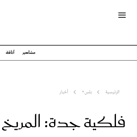
مشاهير
أناقة
مشاهير
أناقة
جمال
مشاهير العالم
أزياء
عناية بال
مشاهير العرب
عبايات وأزياء محجبات
شعر وتس
عائلات ملكية
مجوهرات وساعات
مكياج 
الرئيسية
بلس+
أخبار
سينما وتلفزيون
إطلالات المشاهير
بلس+
فلكية جدة: المريخ ي
أخبار
تفسير أحلام
في
الأبراج
ثقافة وفنون
مط