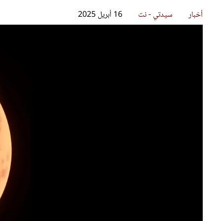
قصص ملهمة
مق
أخبار
سيدتي - نت
16 أبريل 2025
شباب وبنات
ست
علاقات زوجية
تق
عر