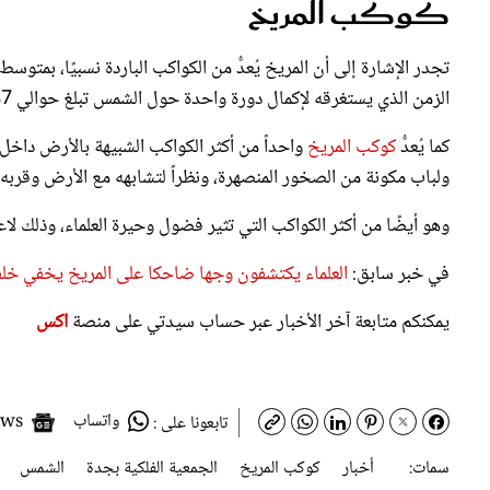
كوكب المريخ
الزمن الذي يستغرقه لإكمال دورة واحدة حول الشمس تبلغ حوالي 687 يومًا أرضيًا؛ نتيجة لهذا المدار الممتد والبُعد الأكبر عن الشمس.
كما يُعدُّ
كوكب المريخ
واحداً من أكثر الكواكب الشبيهة بالأرض داخ
ولباب مكونة من الصخور المنصهرة، ونظراً لتشابهه مع الأرض وقربه 
وهو أيضًا من أكثر الكواكب التي تثير فضول وحيرة العلماء، وذلك 
في خبر سابق:
العلماء يكتشفون وجها ضاحكا على المريخ يخفي خلف
يمكنكم متابعة آخر الأخبار عبر حساب سيدتي على منصة
اكس
واتساب
Google News
تابعونا على :
سمات:
أخبار
كوكب المريخ
الجمعية الفلكية بجدة
الشمس