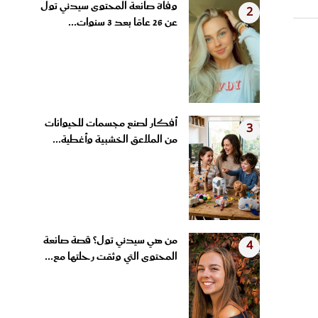
وفاة صانعة المحتوى سيدني تول
2
عن 26 عامًا بعد 3 سنوات...
أفكار لصنع مجسمات للحيوانات
3
من الملاعق الخشبية وأغطية...
من هي سيدني تول؟ قصة صانعة
4
المحتوى التي وثقت رحلتها مع...