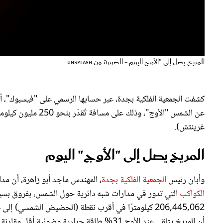
المريخ يصل إلى "الأوج اليوم - الصورة من unsplash
غرينتش).
المريخ يصل إلى "الأوج" اليوم
وأبان رئيس
الجمعية الفلكية بجدة
، المهندس ماجد أبو زاهرة، أن مد
الكواكب
التي تدور في مدارات شبه دائرية حول الشمس، بفروق بسيطة
أن المريخ يتلقى عند الأوج 31% طاقة حرارية وضوئية أقل مقارنة بما يتلقاه عند الحضيض.