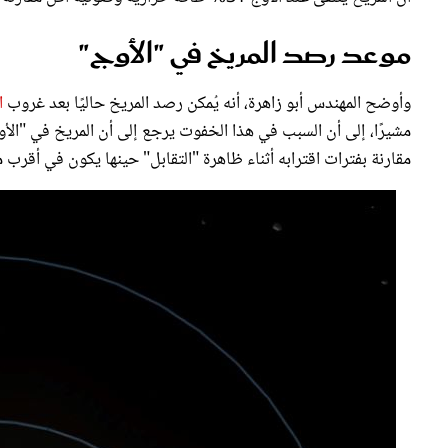
موعد رصد المريخ في "الأوج"
وأوضح المهندس أبو زاهرة، أنه يُمكن رصد المريخ حاليًا بعد غروب
ا
مشيرًا، إلى أن السبب في هذا الخفوت يرجع إلى أن المريخ في "الأو
مقارنة بفترات اقترابه أثناء ظاهرة "التقابل" حينها يكون في أقرب م