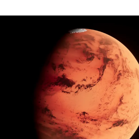
الات الرأي
تطبيقات سيدتي
ايل
دليل السفر
ارير
آخر الأخبار
وس سيدتي
مجلة سيد
غلاف رف