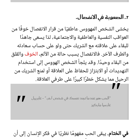
7. الصعوبة في الانفصال.
يخشى الشخص المهووس عاطفيًا من قرار الانفصال خوفًا من
العواقب النفسية والعاطفية والاجتماعية، لذا يسعى جاهدًا
للبقاء على علاقته مع الشريك حتى ولو على حساب سعادته
والطرف الآخر. فالانفصال يسبب حالة من الألم،
الخوف
والقلق
من البقاء وحيدًا. وقد يلجأ الشخص الهووس إلى استخدام
التهديدات أو الابتزاز للحفاظ على العلاقة أو لمنع الشريك من
الرحيل مما يشكل خطرًا كبيرًا على طرفي العلاقة.
"الحب هو عندما تجد نفسك في شخص آخر." - غابرييل
غارسيا ماركيز
في الختام
، يبقى الحب مفهومًا نظريًا في فكر الإنسان إلى أن