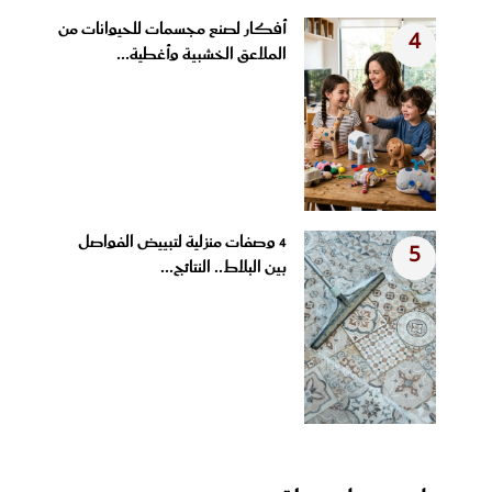
أفكار لصنع مجسمات للحيوانات من
4
الملاعق الخشبية وأغطية...
4 وصفات منزلية لتبييض الفواصل
5
بين البلاط.. النتائج...