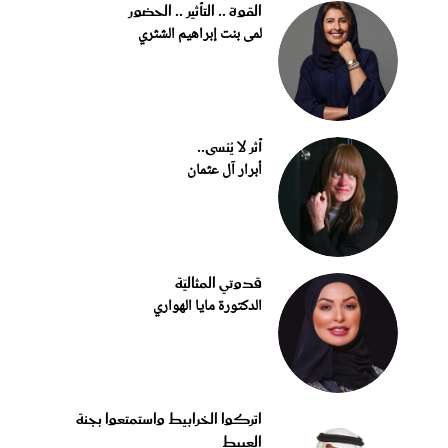
القوة .. التأثير .. الحضور
لمى بنت إبراهيم الشثري
أثر لا يُنسى..
أبرار آل عثمان
قدوتي المثاليّة
الدكتورة مايا الهواري
اتركوا الخرابيط واستمتعوا بجنة
العبيط