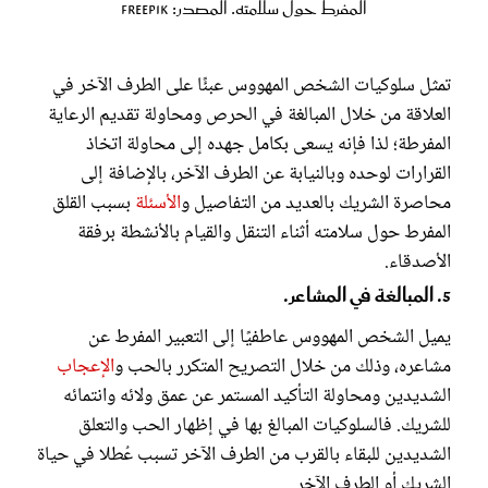
المفرط حول سلامته. المصدر: freepik
تمثل سلوكيات الشخص المهووس عبئًا على الطرف الآخر في
العلاقة من خلال المبالغة في الحرص ومحاولة تقديم الرعاية
المفرطة؛ لذا فإنه يسعى بكامل جهده إلى محاولة اتخاذ
القرارات لوحده وبالنيابة عن الطرف الآخر، بالإضافة إلى
محاصرة الشريك بالعديد من التفاصيل و
الأسئلة
بسبب القلق
المفرط حول سلامته أثناء التنقل والقيام بالأنشطة برفقة
الأصدقاء.
5. المبالغة في المشاعر.
يميل الشخص المهووس عاطفيًا إلى التعبير المفرط عن
مشاعره، وذلك من خلال التصريح المتكرر بالحب و
الإعجاب
الشديدين ومحاولة التأكيد المستمر عن عمق ولائه وانتمائه
للشريك. فالسلوكيات المبالغ بها في إظهار الحب والتعلق
الشديدين للبقاء بالقرب من الطرف الآخر تسبب عُطلا في حياة
الشريك أو الطرف الآخر.