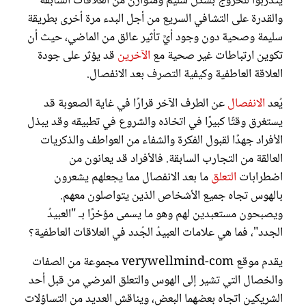
يتدربوا للخروج بشكل سليم ومتوازن من العلاقات السابقة
والقدرة على التشافي السريع من أجل البدء مرة أخرى بطريقة
سليمة وصحية دون وجود أيَّ تأثير عالق من الماضي، حيث أن
تكوين ارتباطات غير صحية مع
الآخرين
قد يؤثر على جودة
العلاقة العاطفية وكيفية التصرف بعد الانفصال.
يُعد
الانفصال
عن الطرف الآخر قرارًا في غاية الصعوبة قد
يستغرق وقتًا كبيرًا في اتخاذه والشروع في تطبيقه وقد يبذل
الأفراد جهدًا لقبول الفكرة والشفاء من العواطف والذكريات
العالقة من التجارب السابقة. فالأفراد قد يعانون من
اضطرابات
التعلق
ما بعد الانفصال مما يجعلهم يشعرون
بالهوس تجاه جميع الأشخاص الذين يتواصلون معهم.
ويصبحون مستعبدين لهم وهو ما يسمى مؤخرًا بـ "العبيدُ
الجدد"، فما هي علامات العبيدُ الجُدد في العلاقات العاطفية؟
يقدم موقع verywellmind-com مجموعة من الصفات
والخصال التي تشير إلى الهوس والتعلق المرضي من قبل أحد
الشريكين اتجاه بعضهما البعض، ويناقش العديد من التساؤلات