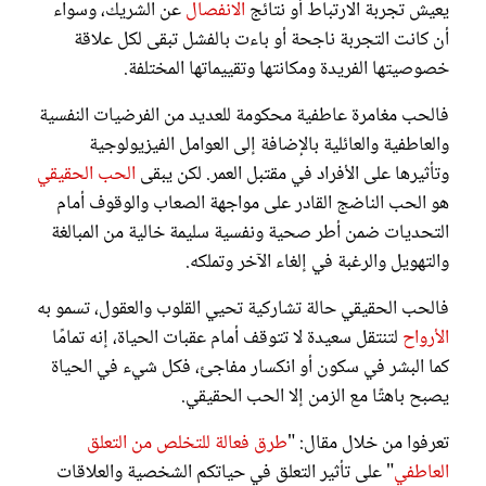
يعيش تجربة الارتباط أو نتائج
الانفصال
عن الشريك، وسواء
أن كانت التجربة ناجحة أو باءت بالفشل تبقى لكل علاقة
خصوصيتها الفريدة ومكانتها وتقييماتها المختلفة.
فالحب مغامرة عاطفية محكومة للعديد من الفرضيات النفسية
والعاطفية والعائلية بالإضافة إلى العوامل الفيزيولوجية
وتأثيرها على الأفراد في مقتبل العمر. لكن يبقى
الحب الحقيقي
هو الحب الناضج القادر على مواجهة الصعاب والوقوف أمام
التحديات ضمن أطر صحية ونفسية سليمة خالية من المبالغة
والتهويل والرغبة في إلغاء الآخر وتملكه.
فالحب الحقيقي حالة تشاركية تحيي القلوب والعقول، تسمو به
الأرواح
لتنتقل سعيدة لا تتوقف أمام عقبات الحياة، إنه تمامًا
كما البشر في سكون أو انكسار مفاجئ، فكل شيء في الحياة
يصبح باهتًا مع الزمن إلا الحب الحقيقي.
تعرفوا من خلال مقال: "
طرق فعالة للتخلص من التعلق
العاطفي
" على تأثير التعلق في حياتكم الشخصية والعلاقات