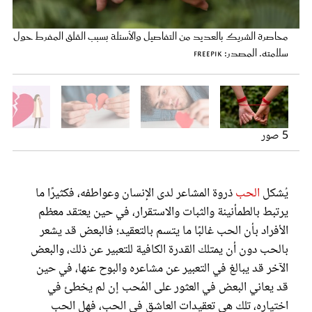
عروس سيدتي
التواصل المستمر خوفًا من الانفصال مؤشرًا خطيرًا على إدمان الحب في
ما هي علامات التعلق الشديد بالطرف الآخر؟. المصدر: freepik
تعقيدات الحب والتعلق في الشريك، هل الحب عاطفة لا يمكن النجاة
محاصرة الشريك بالعديد من التفاصيل والأسئلة بسبب القلق المفرط حول
العلاقة مع الشريك. المصدر: freepik by pressfoto
منها؟ ​​​​​​. المصدر: freepik
سلامته. المصدر: freepik
rawpixel.com
5 صور
يُشكل
الحب
ذروة المشاعر لدى الإنسان وعواطفه، فكثيرًا ما
مجلة سيدتي
يرتبط بالطمأنينة والثبات والاستقرار، في حين يعتقد معظم
الأفراد بأن الحب غالبًا ما يتسم بالتعقيد؛ فالبعض قد يشعر
غلاف رفمي
بالحب دون أن يمتلك القدرة الكافية للتعبير عن ذلك، والبعض
الآخر قد يبالغ في التعبير عن مشاعره والبوح عنها، في حين
قد يعاني البعض في العثور على المُحب إن لم يخطئ في
اختياره، تلك هي تعقيدات العاشق في الحب، فهل الحب