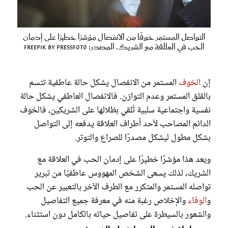
التواصل المستمر خوفًا من الانفصال مؤشرًا خطيرًا على إدمان
الحب في العلاقة مع الشريك. المصدر: freepik by pressfoto
إن
الخوف
المستمر من الانفصال يشكل حالة عاطفية تتسم
بالقلق المستمر وعدم التوازن. فالانفصال العاطفي يشكل حالة
نفسية واجتماعية سلبية تُلقي بظلالها على الشريكين، فالخوف
الدائم المصاحب لأحد أطراف العلاقة يدفعه إلى التواصل
بشكل مطول ليشكل مصدرًا للصراع والتوتر.
ويعد هذا مؤشرًا خطيرًا على إدمان الحب في العلاقة مع
الشريك، لذلك يسعى الشخص المهووس عاطفيًا من تبرير
تواصله المستمر والمتكرر مع الطرف الآخر بالتعبير عن الحب
و
الوفاء
والإخلاص رغبة منه في معرفة جميع التفاصيل
والشعور بالسيطرة على تفاصيل حياته بالكامل دون استثناء.