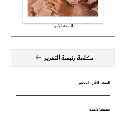
النسخة الرقمية
كلمة رئيسة التحرير
القوة .. التأثير .. الحضور
تصدق الأحلام
جرأة البدايات