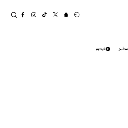
طبخ
فيديو
لايف ستايل
سياحة وسفر
منزل وديكور
تكنولوجيا