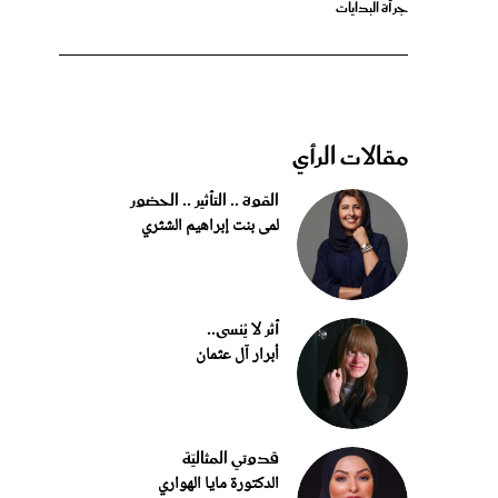
مقالات الرأي
القوة .. التأثير .. الحضور
لمى بنت إبراهيم الشثري
أثر لا يُنسى..
أبرار آل عثمان
قدوتي المثاليّة
الدكتورة مايا الهواري