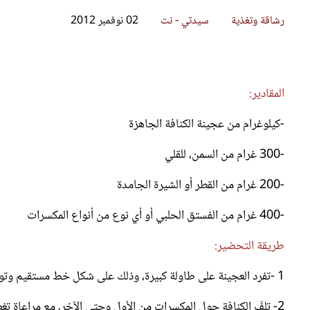
قصص ملهمة
مق
شباب وبنات
ست
علاقات زوجية
تق
عر
المقادير:
-كيلوغرام من عجينة الكنافة الجاهزة
-300 غرام من السمن، للقلي
-200 غرام من القطر أو الشيرة الجامدة
-400 غرام من الفستق الحلبي أو أي نوع من أنواع المكسرات
طريقة التحضير:
1 -تفرد العجينة على طاولة كبيرة، وذلك على شكل خط مستقيم وتوضع المكسرات بالتساوي في وسط العجينة.
2- تلفّ الكنافة حول المكسرات من الأول وحتى الآخر، مع مراعاة تغطية المكسرات بالكامل.