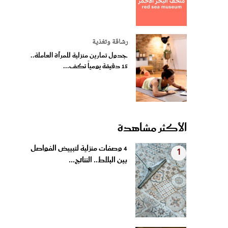
رشاقة وتغذية
جدول تمارين منزلية للمرأة العاملة..
15 دقيقة يومياً تكف...
الأكثر مشاهدة
4 وصفات منزلية لتبييض الفواصل
1
بين البلاط.. النتائج...
بروتين الشعر في المنزل.. بديل
2