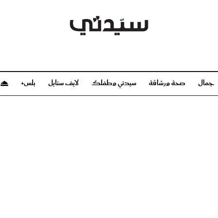
جمال
صحة ورشاقة
سيدتي وطفلك
لايف ستايل
بلس+
م
صحة ورشاقة
سيدتي وطفلك
بشرة
صحة
الحمل والولادة
ريحات
رشاقة و تغذية
مولودك
وعطور
أطفال ومراهقون
صحة الطفل
مجلة سيدتي
مناسبات X سيدتي
ديو
عن سيدتي
بخ سيدتي
فريق سيدتي