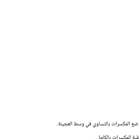
الات الرأي
تطبيقات سيدتي
ايل
دليل السفر
ارير
آخر الأخبار
وس سيدتي
مجلة سيد
غلاف رف