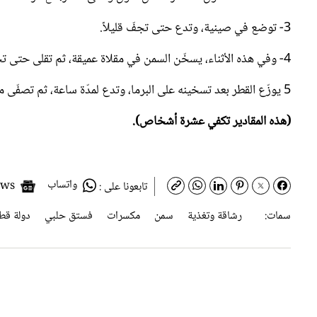
3- توضع في صينية، وتدع حتى تجفّ قليلاً.
4- وفي هذه الأثناء، يسخّن السمن في مقلاة عميقة، ثم تقلى حتى تحمر وتصفّى جيداً من السمن.
5 يوزّع القطر بعد تسخينه على البرما، وتدع لمدّة ساعة، ثم تصفّى من القطر، وتقطّع إلى دوائر.
(هذه المقادير تكفي عشرة أشخاص).
واتساب
Google News
تابعونا على :
سمات:
رشاقة وتغذية
سمن
مكسرات
فستق حلبي
دولة قط