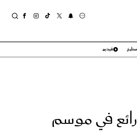
طبخ
فيديو
لايف ستايل
سياحة وسفر
منزل وديكور
تكنولوجيا
ائع في موسم