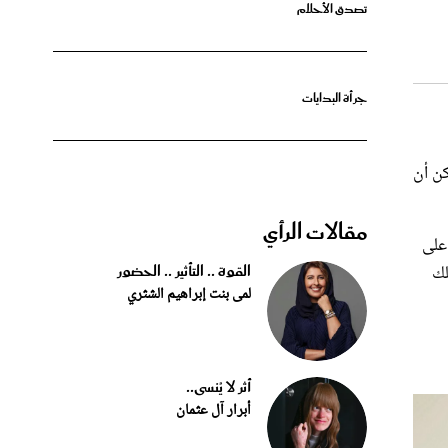
جرأة البدايات
كن أن
مقالات الرأي
على
لى قلقهم. فيما يلي وفقاً لموقع platinumlist.net دليلك
القوة .. التأثير .. الحضور
لمى بنت إبراهيم الشثري
أثر لا يُنسى..
أبرار آل عثمان