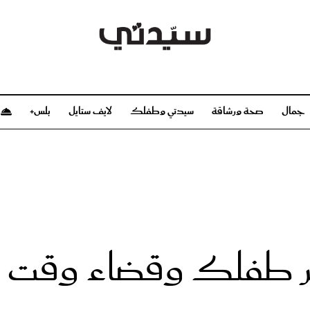
جمال
صحة ورشاقة
سيدتي وطفلك
لايف ستايل
بلس+
م
صحة ورشاقة
سيدتي وطفلك
بشرة
صحة
الحمل والولادة
ريحات
رشاقة و تغذية
مولودك
وعطور
أطفال ومراهقون
صحة الطفل
ر طفلك وقضاء وقت ر
مجلة سيدتي
مناسبات X سيدتي
ديو
عن سيدتي
بخ سيدتي
فريق سيدتي