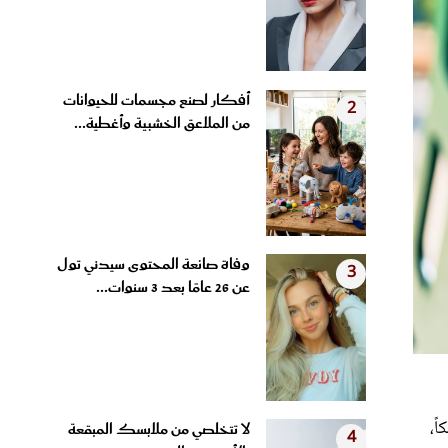
أفكار لصنع مجسمات للحيوانات
2
من الملاعق الخشبية وأغطية...
وفاة صانعة المحتوى سيدني تول
3
عن 26 عامًا بعد 3 سنوات...
ً،
لا تتخلصي من ملابسك المبقعة
4
بالأصفر من التعرق.. 5...