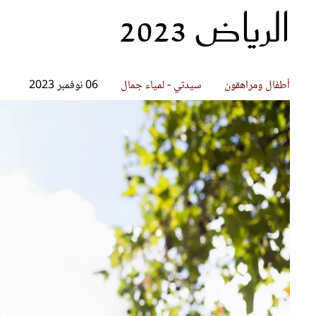
الرياض 2023
قصص ملهمة
مق
شباب وبنات
ست
علاقات زوجية
تق
عر
أطفال ومراهقون
سيدتي - لمياء جمال
06 نوفمبر 2023