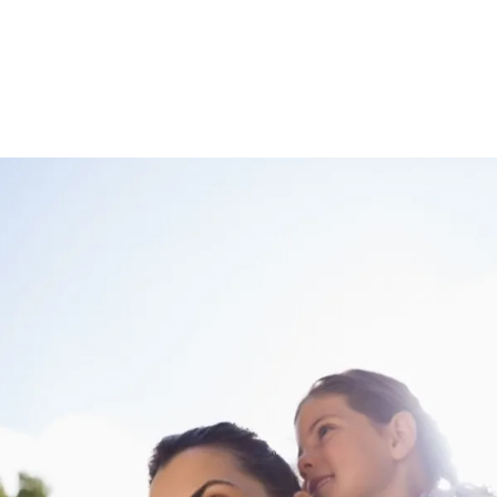
الات الرأي
تطبيقات سيدتي
ايل
دليل السفر
ارير
آخر الأخبار
وس سيدتي
مجلة سيد
غلاف رف