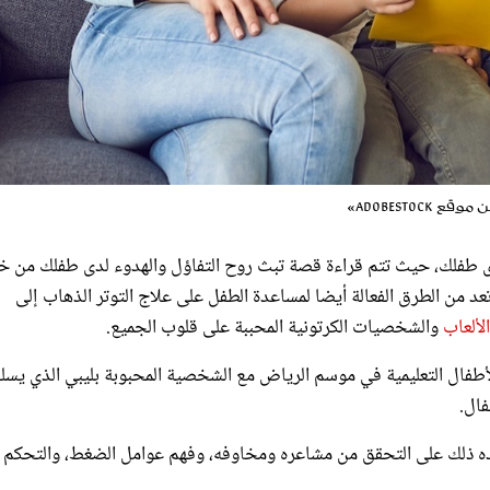
 AdobeStock»
لدى طفلك، حيث تتم قراءة قصة تبث روح التفاؤل والهدوء لدى طفلك من خ
 من الطرق الفعالة أيضا لمساعدة الطفل على علاج التوتر الذهاب إلى
الألعاب
والشخصيات الكرتونية المحببة على قلوب الجميع.
أطفال التعليمية في موسم الرياض مع الشخصية المحبوبة بليبي الذي يسل
فال.
ده ذلك على التحقق من مشاعره ومخاوفه، وفهم عوامل الضغط، والتحكم 