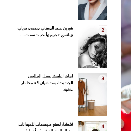
شيرين عبد الوهاب وعمرو دياب
2
ونانسي عجرم وأحمد سعد.....
لماذا عليك غسل الملابس
3
الجديدة بعد شرائها؟ 3 مخاطر
خفية
أفكار لصنع مجسمات للحيوانات
4
من الملاعق الخشبية وأغطية...