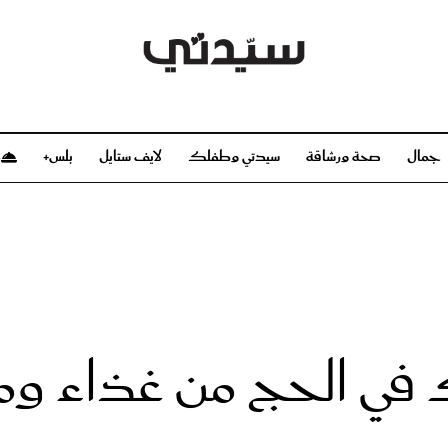
جمال
صحة ورشاقة
سيدتي وطفلك
لايف ستايل
بلس+
م
صحة ورشاقة
سيدتي وطفلك
بشرة
صحة
الحمل والولادة
ريحات
رشاقة و تغذية
مولودك
وعطور
أطفال ومراهقون
صحة الطفل
ي الحج من غذاء ومل
مجلة سيدتي
مناسبات X سيدتي
ديو
عن سيدتي
بخ سيدتي
فريق سيدتي