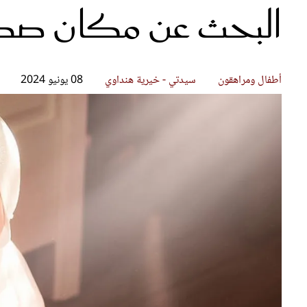
البحث عن مكان صد
قصص ملهمة
مق
شباب وبنات
ست
علاقات زوجية
تق
عر
أطفال ومراهقون
سيدتي - خيرية هنداوي
08 يونيو 2024