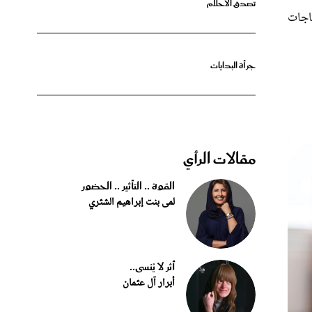
حاجات
جرأة البدايات
مقالات الرأي
القوة .. التأثير .. الحضور
لمى بنت إبراهيم الشثري
أثر لا يُنسى..
أبرار آل عثمان