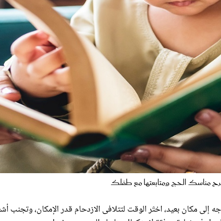
شرح مناسك الحج ومتابعتها مع طفلك
ه إلى مكان بعيد، اختَر الوقت لتتلافى الازدحام قدر الإمكان، وتجنب أش
اعدك في زيارة موفقة لاستكمال مناسك الحج مع صغيرك.