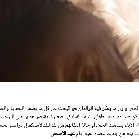
لحج، وأول ما يفكر فيه الوالدان هو البحث عن كل ما يضمن الحماية وال
ماكن صديقة آمنة للطفل، أشبه بالفنادق الصغيرة، يقتصر عملها على الترحي
عاماً، بشكل يومي وقت قيام الآباء بمناسك الحج، أو حالة انتقالهم من بلد لبلد لاستكمال مراسم الحج
دة بهم من جديد لقضاء بقية أيام
عيد الأضحى
.