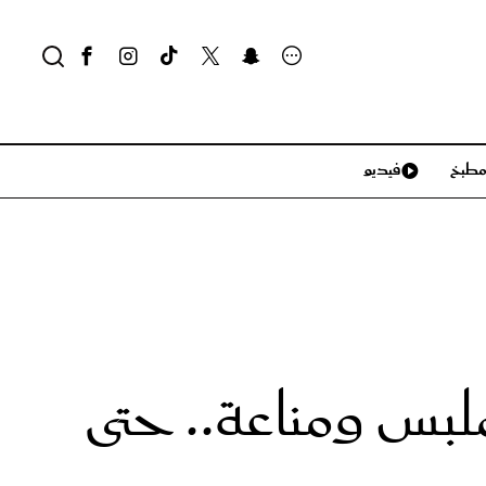
طبخ
فيديو
لايف ستايل
سياحة وسفر
منزل وديكور
تكنولوجيا
بس ومناعة.. حتى