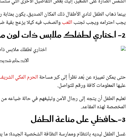
بينما ذهاب الطفل لنادي الأطفال ذلك المكان الصديق، يكون بمثابة رسا
يجب احترامه ويجب تجنب
اللعب
والصخب فيه كيلا يزعج بقية ضي
2- اختاري لطفلك ملابس ذات لون مميز
الازدحام شديد 
حتى يمكن تمييزه عن بُعد نظراً إلى كبر مساحة
الحرم المكي الشريف
عليها المعلومات كافة ورقم للتواصل.
تعليم الطفل أن يتجه إلى رجال الأمن وتبليغهم في حالة ضياعه من ذ
المخصصة لهذه المقاعد.
3-حافظي على مناعة الطفل
غسل الطفل ليديه بانتظام وممارسة النظافة الشخصية الجيدة؛ ما