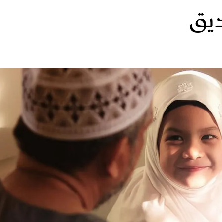
يق
الات الرأي
تطبيقات سيدتي
ايل
دليل السفر
ارير
آخر الأخبار
وس سيدتي
مجلة سيد
غلاف رف