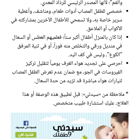
والفم"؛ لأنها المصدر الرئيسي للرذاذ المعدي.
خصصي للطفل المصاب أدوات طعام، ومناشف، وأغطية
سرير خاصة به، ولا تسمحي للأطفال الآخرين بمشاركته في
الأكواب أو الملاعق.
إذا كان بالمنزل أطفال أكبر سناً؛ فعلميهم العطس أو السعال
في منديل ورقي والتخلص منه فوراً، أو في ثنية المرفق
"الكوع"، وليس في كف اليد.
احرصي على تجديد هواء الغرف يومياً لتقليل تركيز
الفيروسات في الجو، مع ضمان عدم تعرض الطفل المصاب
لتيارات هواء مباشرة قد تزيد من حدة السعال.
* ملاحظة من «سيدتي»: قبل تطبيق هذه الوصفة أو هذا
العلاج، عليكِ استشارة طبيب متخصص.