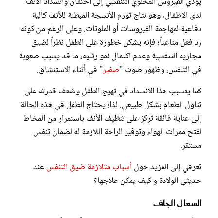
يؤدي الفيروس المخلوي التنفسي إلى احتقان وانسداد الأنف
لدى الأطفال، وهو نتاج تورم الأنسجة المبطنة للأنف كآلية
دفاعية لمهاجمة الفيروسات أو الملوثات. وعلى الرغم من كونه
رد فعل مناعياً؛ فإنه يشكل خطورة على الطفل نظراً لضيق
مجاريه التنفسية وعدم اكتمال نمو رئتيه، ما قد يسبب صعوبة
في التنفس، وظهور صوت "
صفير
" في أثناء الاستنشاق.
كما يتسبب هذا الانسداد في تهيج الطفل وضعف قدرته على
تناول الطعام بشكل طبيعي. لذا؛ يحتاج الطفل في هذه الحالة
إلى عناية فائقة تركز على تنظيف الأنف باستمرار من المخاط
لفتح ممرات الهواء وتوفير الراحة اللازمة له لضمان تنفس
مستقر.
تعرفي إلى المزيد حول
أسباب متلازمة ضيق التنفس
عند
حديثي الولادة و كيف يمكن علاجها؟
السعال الجاف