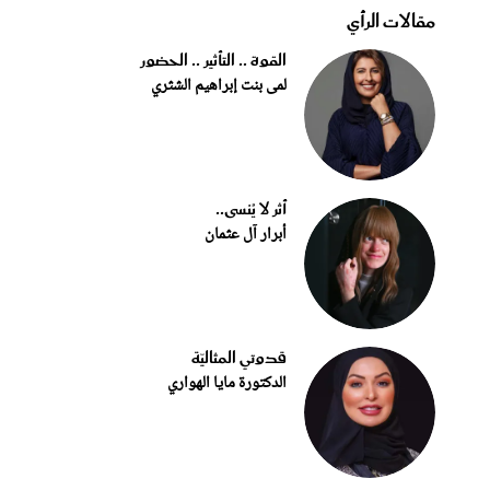
مقالات الرأي
القوة .. التأثير .. الحضور
لمى بنت إبراهيم الشثري
أثر لا يُنسى..
أبرار آل عثمان
قدوتي المثاليّة
الدكتورة مايا الهواري