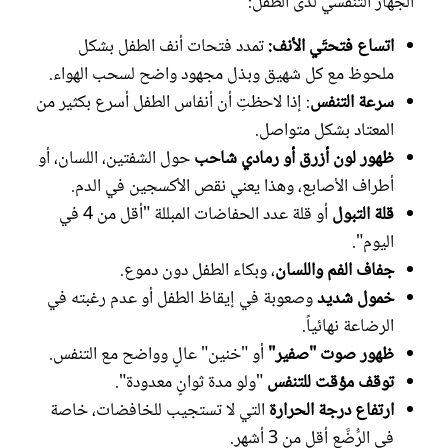
الجهاز التنفسي لدى الطفل:
اتساع فتحتَي الأنف:
تمدد فتحات أنف الطفل بشكل
ملحوظ مع كل شهيق وبذل مجهود واضح لسحب الهواء.
سرعة التنفس
: إذا لاحظتِ أن أنفاس الطفل أسرع بكثير من
المعتاد بشكل متواصل.
ظهور لون أزرق أو رمادي شاحب
حول الشفتين، اللسان، أو
أطراف الأصابع، وهذا يعني نقص الأكسجين في الدم.
قلة التبول
أو قلة عدد الحفاضات المبللة "أقل من 4 في
اليوم".
جفاف الفم واللسان
، وبكاء الطفل دون دموع.
خمول شديد
وصعوبة في إيقاظ الطفل أو عدم رغبته في
الرضاعة نهائياً.
ظهور صوت "صفير"
أو "خنين" عالٍ وواضح مع التنفس.
توقف مؤقت للتنفس
"ولو مدة ثوانٍ معدودة".
ارتفاع درجة الحرارة
التي لا تستجيب للخافضات، خاصة
في الرُّضَّع أقل من 3 أشهر.