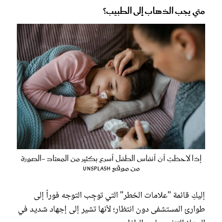
متي يجب الذهاب إلى الطبيب؟
إذا لاحظتِ أن أنفاس الطفل أسرع بكثير من المعتاد -الصورة
من موقع unsplash
إليكِ قائمة "علامات الخطر" التي توجِب التوجه فوراً إلى
طوارئ المستشفى دون انتظار؛ لأنها تشير إلى إجهاد شديد في