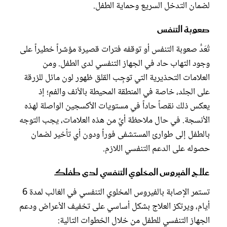
لضمان التدخل السريع وحماية الطفل.
صعوبة التنفس
تُعَدُّ صعوبة التنفس أو توقفه فترات قصيرة مؤشراً خطيراً على
وجود التهاب حاد في الجهاز التنفسي لدى الطفل. ومن
العلامات التحذيرية التي توجِب القلق ظهور لون مائل للزرقة
على الجلد، خاصة في المنطقة المحيطة بالأنف والفم؛ إذ
يعكس ذلك نقصاً حاداً في مستويات الأكسجين الواصلة لهذه
الأنسجة. في حال ملاحظة أيٍّ من هذه العلامات، يجب التوجه
بالطفل إلى طوارئ المستشفى فوراً ودون أي تأخير لضمان
حصوله على الدعم التنفسي اللازم.
علاج الفيروس المخلوي التنفسي لدى طفلك
تستمر الإصابة بالفيروس المخلوي التنفسي في الغالب لمدة 6
أيام، ويرتكز العلاج بشكل أساسي على تخفيف الأعراض ودعم
الجهاز التنفسي للطفل من خلال الخطوات التالية: