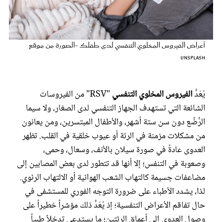
عروس سيدتي
أعراض الفيروس المخلوي التنفسي لدى طفلك -الصورة من موقع
unsplash
يُعَدُّ
الفيروس المخلوي التنفسي
"RSV" من الفيروسات
الشائعة التي تستهدف الجهاز التنفسي لدى الصغار، ولا سيما
الرُّضَّع دون سن ستة أشهر، والأطفال المبتسرين، ومن يعانون
من مشكلات مزمنة في الرئة أو عيوب خلقية في القلب. تظهر
مجلة سيدتي
العدوى عادةً في صورة سيلان بالأنف، وسعال، وحمى،
وصعوبة في التنفس؛ إلا أنها قد تتطور لدى بعض المصابين إلى
غلاف رفمي
مضاعفات جسيمة كالتهاب الشعب الهوائية أو الالتهاب الرئوي.
لذا، يشدد الأطباء على ضرورة التوجه الفوري للمستشفى في
حال تفاقم الأعراض التنفسية؛ إذ يُعَدُّ ذلك مؤشراً خطيراً على
وصول العدوى إلى أعماق الرئتين؛ ما يستدعي تدخلاً طبياً