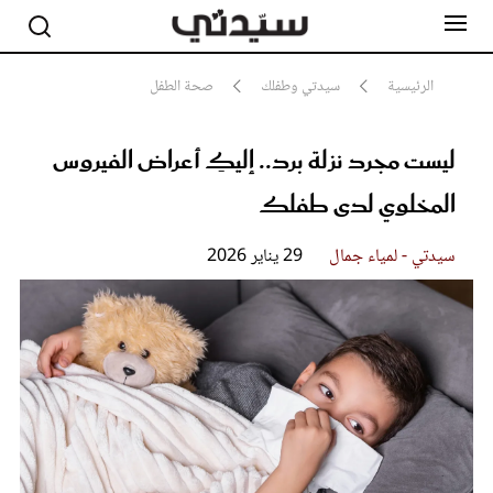
الرئيسية
سيدتي وطفلك
صحة الطفل
ليست مجرد نزلة برد.. إليكِ أعراض الفيروس
مشاهير
أناقة
المخلوي لدى طفلك
جمال
صحة ورشاقة
سيدتي وطفلك
سيدتي - لمياء جمال
29 يناير 2026
لايف ستايل
بلس+
فيديو
مطبخ سيدتي
مقالات الرأي
ستايل
تقارير