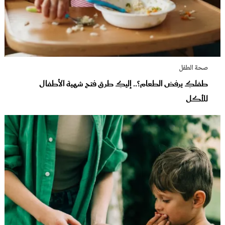
صحة الطفل
طفلكِ يرفض الطعام؟.. إليكِ طرق فتح شهية الأطفال
للأكل