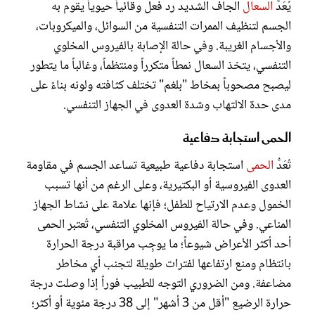
يُعَدُّ
السعال
الجاف الشديد رد فعل وقائياً حيوياً يقوم به
الجسم لتنظيف الممرات التنفسية من السوائل، والميكروبات،
والأجسام الغريبة. وفي حالة الإصابة بالفيروس المخلوي
التنفسي، يتخذ السعال نمطاً متكرراً ومنتظماً، وغالباً ما يتطور
ليصبح مصحوباً بمخاط "بلغم" تختلف كثافته ولونه بناءً على
مدى حدة الالتهاب وشدة العدوى في الجهاز التنفسي.
الحمى استجابة دفاعية
تُعَدُّ
الحمى
استجابة دفاعية طبيعية تساعد الجسم في مقاومة
العدوى الفيروسية أو البكتيرية، وعلى الرغم من أنها تسبب
الخمول وعدم الارتياح للطفل؛ فإنها علامة على نشاط الجهاز
المناعي. وفي حالة الفيروس المخلوي التنفسي، تُعتبر الحمى
أحد أكثر الأعراض شيوعاً؛ ما يوجِب مراقبة درجة الحرارة
بانتظام ومنع ارتفاعها لفترات طويلة لتجنب أي مخاطر
مضاعفة. ومن الضروري التوجه للطبيب فوراً إذا وصلت درجة
حرارة الرضيع "أقل من 3 أشهر" إلى 38 درجة مئوية أو أكثر؛