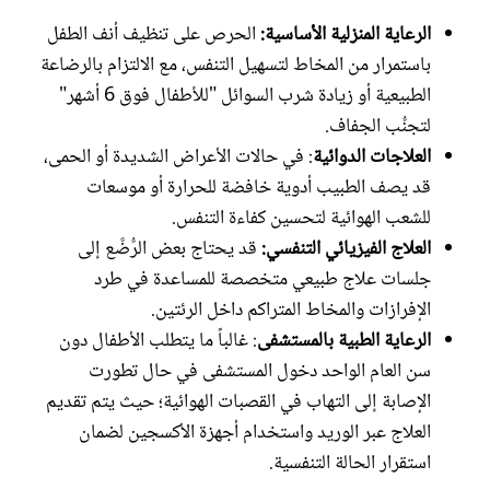
الرعاية المنزلية الأساسية:
الحرص على تنظيف أنف الطفل
باستمرار من المخاط لتسهيل التنفس، مع الالتزام بالرضاعة
الطبيعية أو زيادة شرب السوائل "للأطفال فوق 6 أشهر"
لتجنُّب الجفاف.
العلاجات الدوائية
: في حالات الأعراض الشديدة أو الحمى،
قد يصف الطبيب أدوية خافضة للحرارة أو موسعات
للشعب الهوائية لتحسين كفاءة التنفس.
العلاج الفيزيائي التنفسي:
قد يحتاج بعض الرُّضَّع إلى
جلسات علاج طبيعي متخصصة للمساعدة في طرد
الإفرازات والمخاط المتراكم داخل الرئتين.
الرعاية الطبية بالمستشفى
: غالباً ما يتطلب الأطفال دون
سن العام الواحد دخول المستشفى في حال تطورت
الإصابة إلى التهاب في القصبات الهوائية؛ حيث يتم تقديم
العلاج عبر الوريد واستخدام أجهزة الأكسجين لضمان
استقرار الحالة التنفسية.