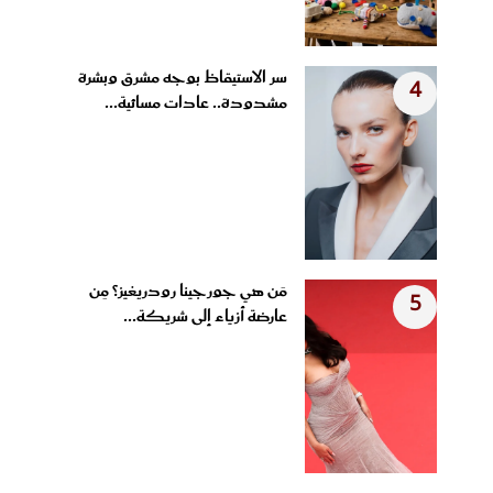
سر الاستيقاظ بوجه مشرق وبشرة
4
مشدودة.. عادات مسائية...
مَن هي جورجينا رودريغيز؟ مِن
5
عارضة أزياء إلى شريكة...