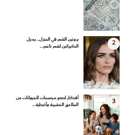
بروتين الشعر في المنزل.. بديل
2
الكيراتين لشعر ناعم...
أفكار لصنع مجسمات للحيوانات من
3
الملاعق الخشبية وأغطية...