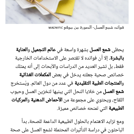
عروس سيدتي
فوائد شمع العسل- الصورة من موقع Magnific
يحظى
شمع العسل
بشهرة واسعة في
عالم التجميل
و
العناية
بالبشرة
، إلا أن فوائده لا تقتصر على الاستخدامات الخارجية
فقط، بل تشير العديد من الدراسات والأبحاث إلى أنه يمتلك
خصائص صحية جعلته يدخل في بعض
المكملات الغذائية
و
المنتجات الطبية التقليدية
في عدد من دول العالم. ويُستخرج
مجلة سيدتي
شمع العسل
من خلايا النحل التي يبنيها لتخزين العسل وحبوب
اللقاح، ويحتوي على مجموعة من
الأحماض الدهنية
و
المركبات
غلاف رفمي
الطبيعية
التي تمنحه خصائص مميزة.
ومع تزايد الاهتمام بالحلول الطبيعية الداعمة للصحة، بدأ
الباحثون في دراسة التأثيرات المحتملة لشمع العسل على صحة