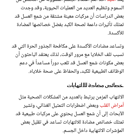
السموم وتنظيم العديد من العمليات الحيوية، وقد وجدت
بعض الدراسات أن مركبات معينة مشتقة من شمع العسل قد
تمتلك تأثيرات داعمة لصحة الكبد بفضل خصائصها المضادة
للأكسدة.
وتساعد مضادات الأكسدة على مكافحة الجذور الحرة التي قد
تسبب تلف الخلايا مع مرور الوقت، لذلك يعتقد الباحثون أن
بعض مكونات شمع العسل قد تلعب دوراً مساعداً في دعم
الوظائف الطبيعية للكبد، والحفاظ على صحة خلاياه.
خصائص مضادة للالتهابات
الالتهاب المزمن يرتبط بالعديد من المشكلات الصحية مثل
أمراض القلب
وبعض اضطرابات التمثيل الغذائي، وتشير
الأبحاث إلى أن شمع العسل يحتوي على مركبات طبيعية قد
تمتلك خصائص مضادة للالتهابات تساعد في تقليل بعض
المؤشرات الالتهابية داخل الجسم.