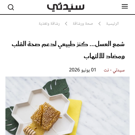
الرئيسية
صحة ورشاقة
رشاقة وتغذية
شمع العسل... كنز طبيعي لدعم صحة القلب
مشاهير
أناقة
ومضاد للالتهاب
جمال
صحة ورشاقة
سيدتي وطفلك
سيدتي - نت
01 يونيو 2026
لايف ستايل
بلس+
فيديو
مطبخ سيدتي
مقالات الرأي
ستايل
تقارير