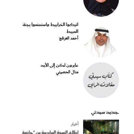
اتركوا الخرابيط واستمتعوا بجنة
العبيط
أحمد العرفج
عابرون لكن إلى الأبد
منال الحصيني
جديد سيدتي
أخبار
إطلاق النسخة السادسة من "حاضنة