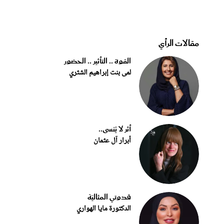
مقالات الرأي
القوة .. التأثير .. الحضور
لمى بنت إبراهيم الشثري
أثر لا يُنسى..
أبرار آل عثمان
قدوتي المثاليّة
الدكتورة مايا الهواري