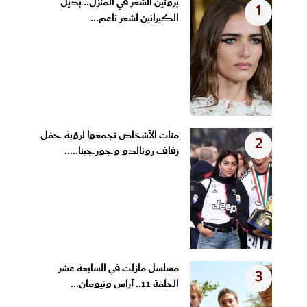
بروتين الشعر في المنزل.. بديل
1
الكيراتين لشعر ناعم...
مئات الأشخاص تجمعوا لرؤية حفل
2
زفاف رونالدو وجورجينا.....
مسلسل مازلت في السابعة عشر
3
الحلقة 11.. آراس وتيومان...