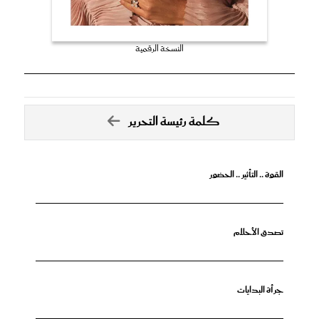
النسخة الرقمية
كلمة رئيسة التحرير
القوة .. التأثير .. الحضور
تصدق الأحلام
جرأة البدايات