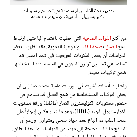
دعم صحة القلب والمساعدة في تحسين مستويات
الكوليسترول- الصورة من موقع Magnific
من أكثر
الفوائد الصحية
التي حظيت باهتمام الباحثين ارتباط
شمع
العسل
ب
صحة القلب
والأوعية الدموية، فقد أظهرت بعض
الدراسات أن بعض المكونات الموجودة في شمع العسل قد
تساعد في تحسين توازن الدهون في الجسم عند استخدامها
ضمن تركيبات معينة.
وأشارت أبحاث نُشرت في دوريات علمية متخصصة إلى أن
بعض المركبات المستخلصة من شمع العسل قد تساهم في
خفض مستويات الكوليسترول الضار (LDL) ورفع مستويات
الكوليسترول الجيد (HDL)، وهو ما قد ينعكس إيجاباً على
صحة القلب مع اتباع نمط حياة صحي ومتوازن. ورغم أن
النتائج ما زالت بحاجة إلى مزيد من الدراسات واسعة النطاق،