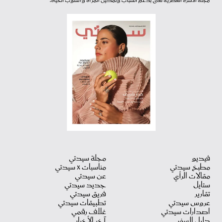
مجلة الأسرة العصرية تعنى بدعم الشباب وتمكين المرأة وأسلوب الحياة.
فيديو
مجلة سيدتي
مطبخ سيدتي
مناسبات X سيدتي
مقالات الرأي
عن سيدتي
ستايل
جديد سيدتي
تقارير
فريق سيدتي
عروس سيدتي
تطبيقات سيدتي
اصدارات سيدتي
غلاف رقمي
دليل السفر
آخر الأخبار