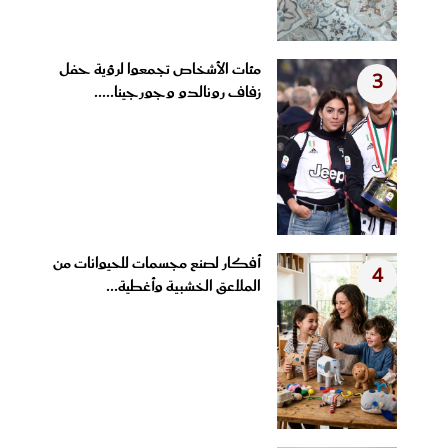
مئات الأشخاص تجمعوا لرؤية حفل
3
زفاف رونالدو وجورجينا.....
أفكار لصنع مجسمات للحيوانات من
4
الملاعق الخشبية وأغطية...