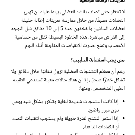
تمرينات الإطالة الوقائية
لا تنتظر حتى تصاب بالشد العضلي، بينما عليك أن تهيئ
العضلات مسبقًا، من خلال ممارسة تمرينات إطالة خفيفة
لعضلات الساقين والفخذين لمدة 5 إلى 10 دقائق قبل التوجه
إلى الفراش مباشرة. هذه الخطوة البسيطة تقلل من حساسية
الأعصاب وتمنع حدوث الانقباضات المفاجئة أثناء النوم.
متى يجب استشارة الطبيب؟
رغم أن معظم التشنجات العضلية تزول تلقائيًا خلال دقائق ولا
تشكل خطرًا صحيًا، إلا أن هناك حالات معينة تستدعي التقييم
الطبي المتخصص، ومنها:
إذا كانت التشنجات شديدة للغاية وتتكرر بشكل شبه يومي
دون مبرر واضح.
إذا استمر التشنج لفترة طويلة ولم يستجب لتقنيات التمدد
أو الكمادات الدافئة.