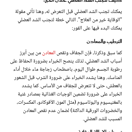
كيف تتجنب الشد العضلي خلال الحج؟
يمكنك تجنب الشد العضلي قبل التعرض له، وهنا تأتي مقولة
"الوقاية خير من العلاج". التالي خطة لتجنب الشد العضلي
يمكنك البدء فيها على الفور:
الترطيب والمعادن
كما سبق وذكرنا، فإن الجفاف ونقص
المعادن
من بين أبرز
أسباب الشد العضلي، لذلك ينصح الخبراء بضرورة الحفاظ على
رطوبة الجسم طوال اليوم، باصطحاب زجاجة ماء خلال أداء
المناسك. وهنا يشدد الخبراء على ضرورة الشرب قبل الشعور
بالعطش، حتى لا تتعرض للجفاف من الأساس. كما يشدد
الخبراء على ضرورة تضمين الوجبات الغذائية بمصادر غنية
بالمغنيسيوم والبوتاسيوم (مثل الموز، الأفوكادو، المكسرات،
والخضروات الورقية الداكنة) لضمان عدم نقص المعادن
المسبب للشد العضلي.