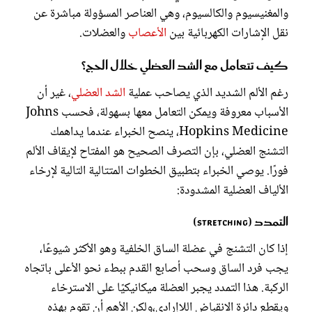
والمغنيسيوم والكالسيوم، وهي العناصر المسؤولة مباشرة عن
نقل الإشارات الكهربائية بين
الأعصاب
والعضلات.
كيف تتعامل مع الشد العضلي خلال الحج؟
رغم الألم الشديد الذي يصاحب عملية
الشد العضلي
، غير أن
الأسباب معروفة ويمكن التعامل معها بسهولة، فحسب Johns
Hopkins Medicine، ينصح الخبراء عندما يداهمك
التشنج العضلي، بإن التصرف الصحيح هو المفتاح لإيقاف الألم
فورًا. يوصي الخبراء بتطبيق الخطوات المتتالية التالية لإرخاء
الألياف العضلية المشدودة:
التمدد (Stretching)
إذا كان التشنج في عضلة الساق الخلفية وهو الأكثر شيوعًا،
يجب فرد الساق وسحب أصابع القدم ببطء نحو الأعلى باتجاه
الركبة. هذا التمدد يجبر العضلة ميكانيكيًا على الاسترخاء
ويقطع دائرة الانقباض اللاإرادي،ولكن الأهم أن تقوم بهذه