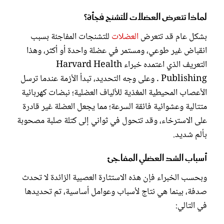
لماذا تتعرض العضلات للتشنج فجأة؟
بشكل عام قد تتعرض
العضلات
للتشنجات المفاجئة بسبب
انقباض غير طوعي، ومستمر في عضلة واحدة أو أكثر، وهذا
التعريف الذي اعتمده خبراء Harvard Health
Publishing . وعلى وجه التحديد، تبدأ الأزمة عندما ترسل
الأعصاب المحيطية المغذية للألياف العضلية؛ نبضات كهربائية
متتالية وعشوائية فائقة السرعة؛ مما يجعل العضلة غير قادرة
على الاسترخاء، وقد تتحول في ثواني إلى كتلة صلبة مصحوبة
بألم شديد.
أسباب الشد العضلي المفاجئ
وبحسب الخبراء فإن هذه الاستثارة العصبية الزائدة لا تحدث
صدفة، بينما هي نتاج لأسباب وعوامل أساسية، تم تحديدها
في التالي: