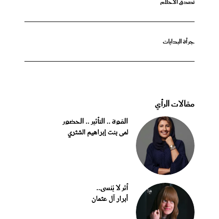
تصدق الأحلام
جرأة البدايات
مقالات الرأي
القوة .. التأثير .. الحضور
لمى بنت إبراهيم الشثري
أثر لا يُنسى..
أبرار آل عثمان