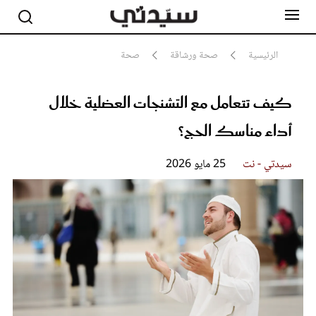
الرئيسية
صحة ورشاقة
صحة
كيف تتعامل مع التشنجات العضلية خلال
مشاهير
أناقة
أداء مناسك الحج؟
جمال
صحة ورشاقة
سيدتي وطفلك
سيدتي - نت
25 مايو 2026
لايف ستايل
بلس+
فيديو
مطبخ سيدتي
مقالات الرأي
ستايل
تقارير