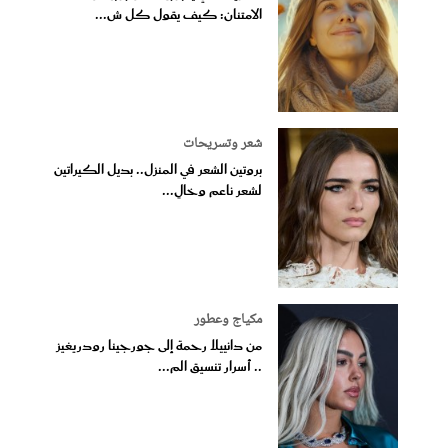
الامتنان: كيف يقول كل ش...
شعر وتسريحات
بروتين الشعر في المنزل.. بديل الكيراتين
لشعر ناعم وخالٍ...
مكياج وعطور
من دانييلا رحمة إلى جورجينا رودريغيز
.. أسرار تنسيق الم...