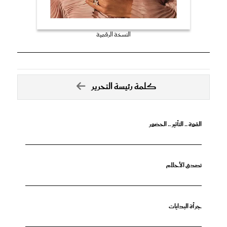
النسخة الرقمية
كلمة رئيسة التحرير
القوة .. التأثير .. الحضور
تصدق الأحلام
جرأة البدايات