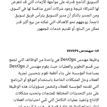
التسويق الناجح قدرته على مواجهة الأزمات التي قد تتعرض
لها الشركة؛ نتيجة وجود شركات أخرى منافسة لها في السوق،
ومن الجدير بالذكر أنّ مدير التسويق يترأس فريق تسويق
ناجحاً، يوجههم نحو الأهداف التي تمكنه من بيع أكبر قدر
ممكن من السلع، أو تقديم خدمات للجمهور
10-مهندس DevOps
وظيفة مهندس DevOps هي واحدة من الوظائف التي تجمع
بين قسم التطوير والعمليات حيث يقوم مهندس الـ DevOps
بمساعدة المؤسسة على بناء أنظمة تقوم بتحسين تجربة
العملاء وحل المشكلات الخاصة باستخدام الموقع أو البرنامج
التي تقدمه المؤسسة للعملاء وتتضمن مسؤوليات هذه الوظيفة
على نشر التحديثات المختلفة للمنتجات وتحديد مشكلات
الإنتاج وتنفيذ عمليات التكامل التي تلبي احتياجات العملاء؛
لذلك تحتاج الوظيفة خلفية قوية في هندسة البرمجيات