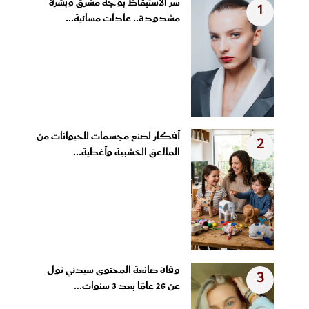
سر الاستيقاظ بوجه مشرق وبشرة
1
مشدودة.. عادات مسائية...
أفكار لصنع مجسمات للحيوانات من
2
الملاعق الخشبية وأغطية...
وفاة صانعة المحتوى سيدني تول
3
عن 26 عامًا بعد 3 سنوات...