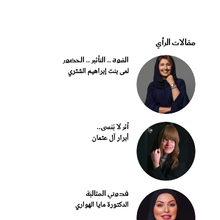
مقالات الرأي
القوة .. التأثير .. الحضور
لمى بنت إبراهيم الشثري
أثر لا يُنسى..
أبرار آل عثمان
قدوتي المثاليّة
الدكتورة مايا الهواري