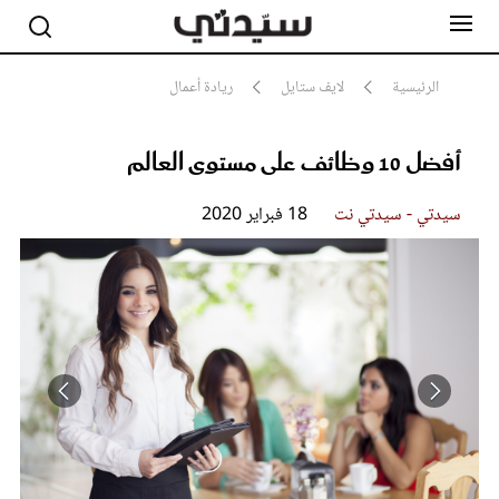
الرئيسية
لايف ستايل
ريادة أعمال
أفضل 10 وظائف على مستوى العالم
مشاهير
أناقة
جمال
سيدتي - سيدتي نت
18 فبراير 2020
صحة ورشاقة
سيدتي وطفلك
لايف ستايل
بلس+
فيديو
مطبخ سيدتي
مقالات الرأي
ستايل
تقارير