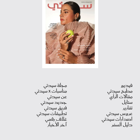
فيديو
مجلة سيدتي
مطبخ سيدتي
مناسبات X سيدتي
مقالات الرأي
عن سيدتي
ستايل
جديد سيدتي
تقارير
فريق سيدتي
عروس سيدتي
تطبيقات سيدتي
اصدارات سيدتي
غلاف رقمي
دليل السفر
آخر الأخبار