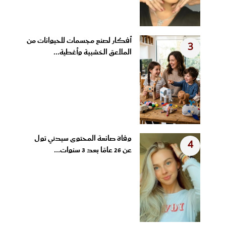
أفكار لصنع مجسمات للحيوانات من
3
الملاعق الخشبية وأغطية...
وفاة صانعة المحتوى سيدني تول
4
عن 26 عامًا بعد 3 سنوات...