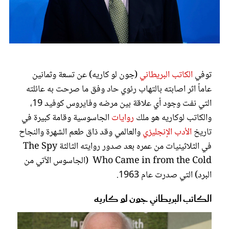
عروس سيدتي
توفي
الكاتب البريطاني
(جون لو كاريه) عن تسعة وثمانين
عاماً اثر اصابته بالتهاب رئوي حاد وفق ما صرحت به عائلته
التي نفت وجود أي علاقة بين مرضه وفايروس كوفيد 19،
والكاتب لوكاريه هو ملك
روايات
الجاسوسية وقامة كبيرة في
تاريخ
الأدب الإنجليزي
والعالمي وقد ذاق طعم الشهرة والنجاح
في الثلاثينيات من عمره بعد صدور روايته الثالثة The Spy
مجلة سيدتي
Who Came in from the Cold (الجاسوس الآتي من
البرد) التي صدرت عام 1963.
غلاف رفمي
الكاتب البريطاني جون لو كاريه