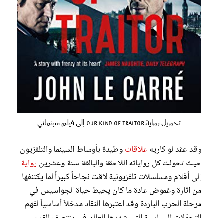
تحويل رواية Our Kind of Traitor إلى فيلم سينمائي
وقد عقد لو كاريه
علاقات
وطيدة بأوساط السينما والتلفزيون
حيث تحولت كل رواياته اللاحقة والبالغة ستة وعشرين
رواية
إلى أفلام ومسلسلات تلفزيونية لاقت نجاحاً كبيراً لما يكتنفها
من اثارة وغموض عادة ما كان يحيط حياة الجواسيس في
مرحلة الحرب الباردة وقد اعتبرها النقاد مدخلاً أساسياً لفهم
التحوّلات السياسية التي شهدها العالم في منتصف القرن