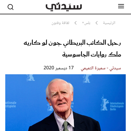
الرئيسية
بلس+
ثقافة وفنون
رحيل الكاتب البريطاني جون لو كاريه
مشاهير
أناقة
ملك روايات الجاسوسية
جمال
صحة ورشاقة
سيدتي وطفلك
سيدتي - سميرة التميمي
17 ديسمبر 2020
لايف ستايل
بلس+
فيديو
مطبخ سيدتي
مقالات الرأي
ستايل
تقارير