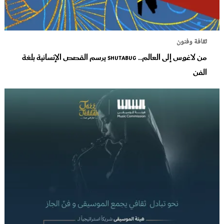
ثقافة وفنون
من لاغوس إلى العالم.. Shutabug يرسم القصص الإنسانية بلغة
الفن