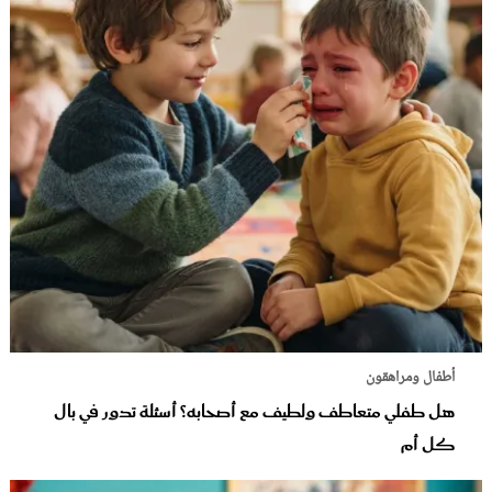
أطفال ومراهقون
هل طفلي متعاطف ولطيف مع أصحابه؟ أسئلة تدور في بال
كل أم