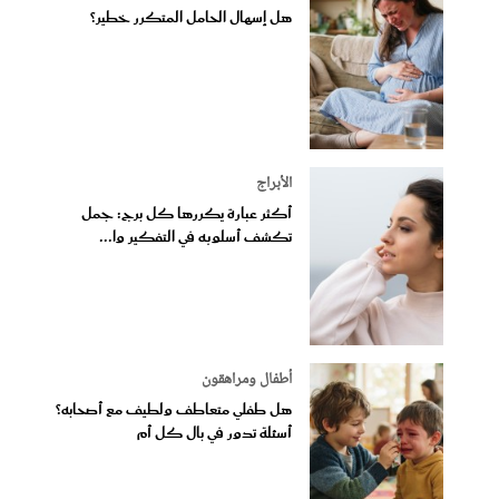
هل إسهال الحامل المتكرر خطير؟
الأبراج
أكثر عبارة يكررها كل برج: جمل
تكشف أسلوبه في التفكير وا...
أطفال ومراهقون
هل طفلي متعاطف ولطيف مع أصحابه؟
أسئلة تدور في بال كل أم