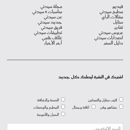
فيديو
مجلة سيدتي
مطبخ سيدتي
مناسبات X سيدتي
مقالات الرأي
عن سيدتي
ستايل
جديد سيدتي
تقارير
فريق سيدتي
عروس سيدتي
تطبيقات سيدتي
اصدارات سيدتي
غلاف رقمي
دليل السفر
آخر الأخبار
اشترك في النشرة ليصلك كل جديد
لايف ستايل والتمكين
الصحة والرشاقة
مشاهير وفن
أناقة وجمال
المطبخ والوصفات
الحمل والأمومة