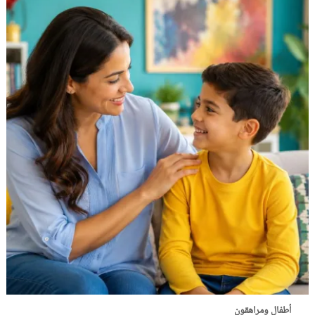
أطفال ومراهقون