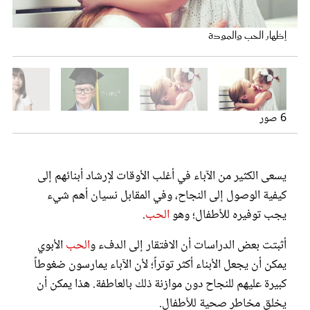
عروس سيدتي
عادات الطعام
إظهار الحب والمودة
توتر الأطفال
التقة بالنفس
الطفل الموهوب
إظهار الحب والمودة
6 صور
يسعى الكثير من الآباء في أغلب الأوقات لإرشاد أبنائهم إلى
كيفية الوصول إلى النجاح، وفي المقابل نسيان أهم شيء
مجلة سيدتي
يجب توفيره للأطفال؛ وهو
الحب
.
أثبتت بعض الدراسات أن الافتقار إلى الدفء و
الحب
الأبوي
غلاف رفمي
يمكن أن يجعل الأبناء أكثر توتراً؛ لأن الآباء يمارسون ضغوطاً
كبيرة عليهم للنجاح دون موازنة ذلك بالعاطفة. هذا يمكن أن
يخلق مخاطر صحية للأطفال.