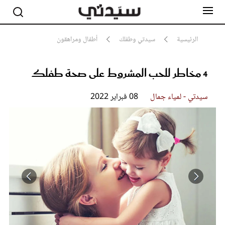
الرئيسية
سيدتي وطفلك
أطفال ومراهقون
4 مخاطر للحب المشروط على صحة طفلك
مشاهير
أناقة
جمال
سيدتي - لمياء جمال
08 فبراير 2022
صحة ورشاقة
سيدتي وطفلك
لايف ستايل
بلس+
فيديو
مطبخ سيدتي
مقالات الرأي
ستايل
تقارير