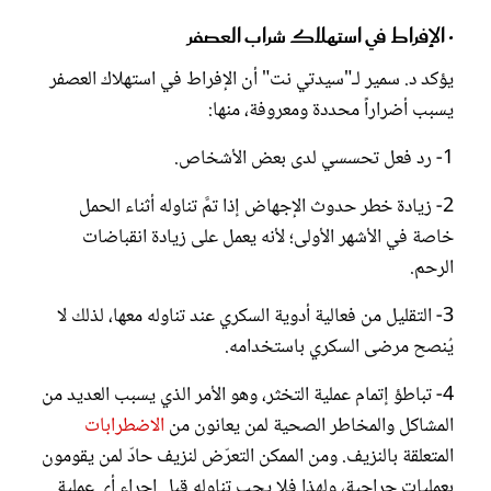
• الإفراط في استهلاك شراب العصفر
يؤكد د. سمير لـ"سيدتي نت" أن الإفراط في استهلاك العصفر
يسبب أضراراً محددة ومعروفة، منها:
1- رد فعل تحسسي لدى بعض الأشخاص.
2- زيادة خطر حدوث الإجهاض إذا تمَّ تناوله أثناء الحمل
خاصة في الأشهر الأولى؛ لأنه يعمل على زيادة انقباضات
الرحم.
3- التقليل من فعالية أدوية السكري عند تناوله معها، لذلك لا
يُنصح مرضى السكري باستخدامه.
4- تباطؤ إتمام عملية التخثر، وهو الأمر الذي يسبب العديد من
المشاكل والمخاطر الصحية لمن يعانون من
الاضطرابات
المتعلقة بالنزيف. ومن الممكن التعرّض لنزيف حادّ لمن يقومون
بعمليات جراحية، ولهذا فلا يجب تناوله قبل إجراء أي عملية