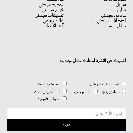
ستايل
جديد سيدتي
تقارير
فريق سيدتي
عروس سيدتي
تطبيقات سيدتي
اصدارات سيدتي
غلاف رقمي
دليل السفر
آخر الأخبار
اشترك في النشرة ليصلك كل جديد
لايف ستايل والتمكين
الصحة والرشاقة
مشاهير وفن
أناقة وجمال
المطبخ والوصفات
الحمل والأمومة