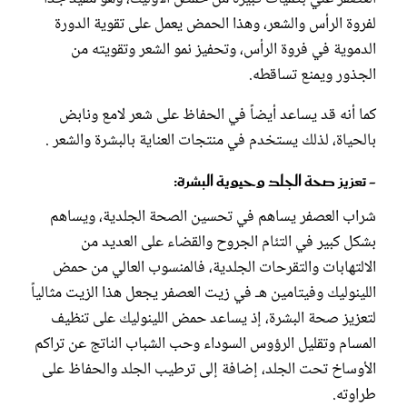
لفروة الرأس والشعر، وهذا الحمض يعمل على تقوية الدورة
الدموية في فروة الرأس، وتحفيز نمو الشعر وتقويته من
الجذور ويمنع تساقطه.
كما أنه قد يساعد أيضاً في الحفاظ على شعر لامع ونابض
بالحياة، لذلك يستخدم في منتجات العناية بالبشرة والشعر .
- تعزيز صحة الجلد وحيوية البشرة:
شراب العصفر يساهم في تحسين الصحة الجلدية، ويساهم
بشكل كبير في التئام الجروح والقضاء على العديد من
الالتهابات والتقرحات الجلدية، فالمنسوب العالي من حمض
اللينوليك وفيتامين هـ في زيت العصفر يجعل هذا الزيت مثالياً
لتعزيز صحة البشرة، إذ يساعد حمض اللينوليك على تنظيف
المسام وتقليل الرؤوس السوداء وحب الشباب الناتج عن تراكم
الأوساخ تحت الجلد، إضافة إلى ترطيب الجلد والحفاظ على
طراوته.