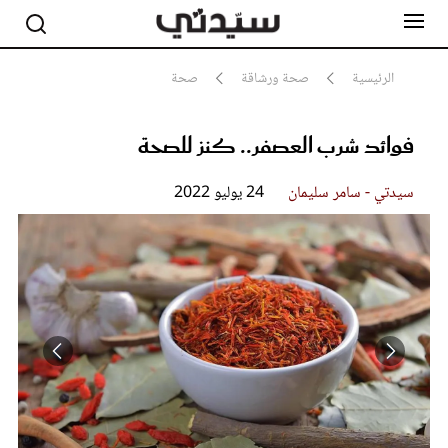
الرئيسية
صحة ورشاقة
صحة
فوائد شرب العصفر.. كنز للصحة
مشاهير
أناقة
جمال
سيدتي - سامر سليمان
24 يوليو 2022
صحة ورشاقة
سيدتي وطفلك
لايف ستايل
بلس+
فيديو
مطبخ سيدتي
مقالات الرأي
ستايل
تقارير