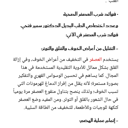
القلب".
• فوائد شرب العصفر الصحية
وعدد اختصاصي الطب البديل الدكتور سمير فتحي،
فوائد شرب العصفر في الآتي:
- التقليل من أعراض الخوف والقلق والتوتر:
يستخدم
العصفر
في التخفيف من أعراض الخوف، وفي إزالة
القلق بشكل مماثل للأدوية التقليدية المستخدمة في هذا
المجال. كما يساهم في تحسين الوسواس القهري والتفكير
بصورة مستمرة؛ لأنه يقلل من إفراز الدماغ للهرمونات التي
تسبب الخوف؛ ولذلك ينصح بتناول منقوع العصفر مرة يومياً
في حال الشعور بالقلق أو التوتر. ومن المفيد وضع العصفر
كنكهة للوجبات وللأطعمة، للتخفيف من الطاقة السلبية.
- إتمام عملية الهضم: