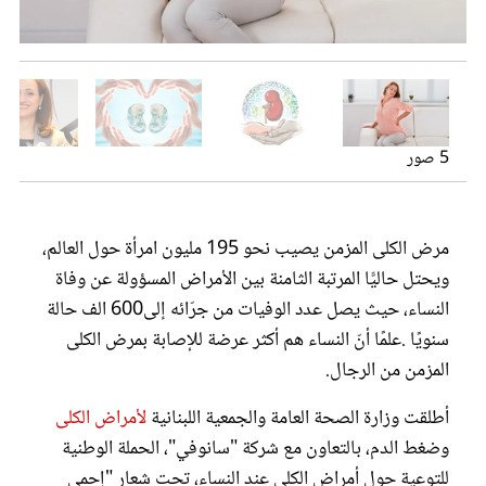
عروس سيدتي
اليوم العالمي للكلى
"إحمي كِلْيتِك متل عَيْلتِك" في اليوم العالمي للكلى
الدكتور روبير نجم، رئيس الجمعية اللبنانية لأمراض الكلى والضغط
متحدثاً عن حملة التوعية
5 صور
الدكتورة رنا سكاف صفير
مرض الكلى المزمن يصيب نحو 195 مليون امرأة حول العالم،
ويحتل حاليًّا المرتبة الثامنة بين الأمراض المسؤولة عن وفاة
النساء، حيث يصل عدد الوفيات من جرّائه إلى600 الف حالة
مجلة سيدتي
سنويًا .علمًا أنّ النساء هم أكثر عرضة للإصابة بمرض الكلى
المزمن من الرجال.
غلاف رقمي
أطلقت وزارة الصحة العامة والجمعية اللبنانية
لأمراض الكلى
وضغط الدم، بالتعاون مع شركة "سانوفي"، الحملة الوطنية
للتوعية حول أمراض الكلى عند النساء، تحت شعار "إحمي