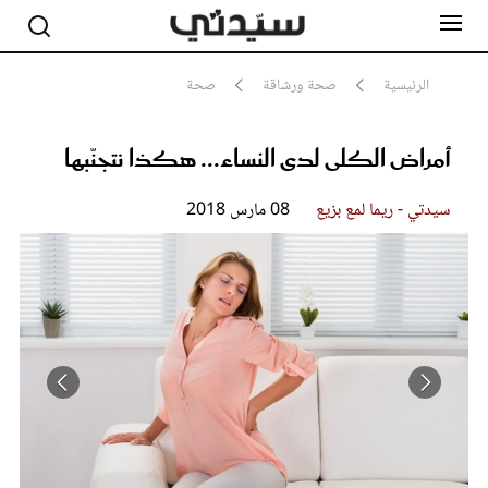
الرئيسية
صحة ورشاقة
صحة
أمراض الكلى لدى النساء... هكذا نتجنّبها
مشاهير
أناقة
جمال
سيدتي - ريما لمع بزيع
08 مارس 2018
صحة ورشاقة
سيدتي وطفلك
لايف ستايل
بلس+
فيديو
مطبخ سيدتي
مقالات الرأي
ستايل
تقارير