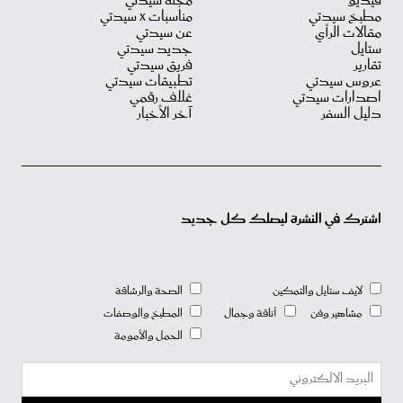
فيديو
مجلة سيدتي
مطبخ سيدتي
مناسبات X سيدتي
مقالات الرأي
عن سيدتي
ستايل
جديد سيدتي
تقارير
فريق سيدتي
عروس سيدتي
تطبيقات سيدتي
اصدارات سيدتي
غلاف رقمي
دليل السفر
آخر الأخبار
اشترك في النشرة ليصلك كل جديد
لايف ستايل والتمكين
الصحة والرشاقة
مشاهير وفن
أناقة وجمال
المطبخ والوصفات
الحمل والأمومة