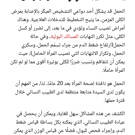
الحمل قد يشكّل أحد دواعي التشخيص المبكّر بالإصابة بمرض
الكلى المزمن، ما يتيح التخطيط للتدخلات العلاجية. وهناك
أمراض تصيب النساء وتؤدي في ما بعد، إلى تضرر أو كسل
الكلى، مثل تكرر التهابات
المسالك البولية
، وفي حالة
الحمل(ارتفاع ضغط الدم من جراء تسمّم الحمل، وسكري
الحمل، وتكرار الالتهابات التي تصيب المرأة الحامل)، حيث
يمكن أن تتفاقم وتسبب ضررًا للكلى بوتيرة أقوى مما لو لم تكن
المرأة حاملًا.
الحمل هو نافذة لصحة المرأة بعد 20 عامًا، لذا، من المهم أن
يكون لدى السيدة متابعة منتظمة لدى الطبيب النسائي خلال
فترة حملها.
الكشف عن هذه المشاكل سهل للغاية، ويمكن أن يحصل في
عيادة الطبيب النسائي، الذي يمكنه بكل بساطة قياس ضغط
الدم، وإجراء فحص للبول، فضلًا عن قياس الوزن الذي يمكن