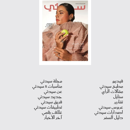
فيديو
مجلة سيدتي
مطبخ سيدتي
مناسبات X سيدتي
مقالات الرأي
عن سيدتي
ستايل
جديد سيدتي
تقارير
فريق سيدتي
عروس سيدتي
تطبيقات سيدتي
اصدارات سيدتي
غلاف رقمي
دليل السفر
آخر الأخبار