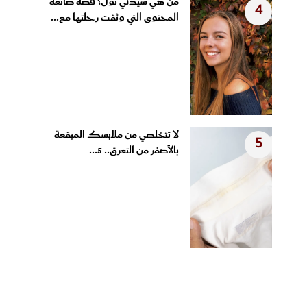
من هي سيدني تول؟ قصة صانعة
4
المحتوى التي وثقت رحلتها مع...
لا تتخلصي من ملابسك المبقعة
5
بالأصفر من التعرق.. 5...