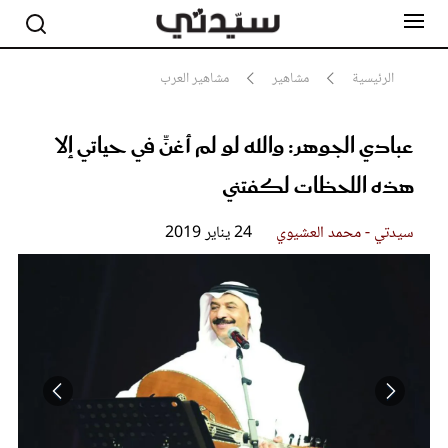
الرئيسية
مشاهير
مشاهير العرب
عبادي الجوهر: والله لو لم أغنِّ في حياتي إلا
مشاهير
أناقة
هذه اللحظات لكفتني
جمال
صحة ورشاقة
سيدتي وطفلك
سيدتي - محمد العشيوي
24 يناير 2019
لايف ستايل
بلس+
فيديو
مطبخ سيدتي
مقالات الرأي
ستايل
تقارير