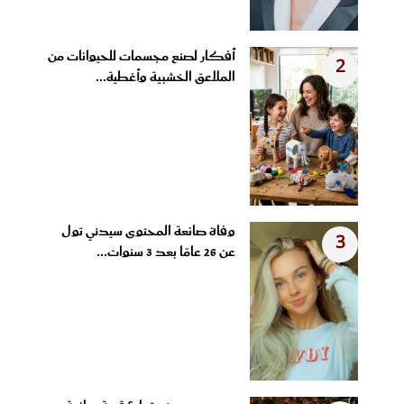
أفكار لصنع مجسمات للحيوانات من
2
الملاعق الخشبية وأغطية...
وفاة صانعة المحتوى سيدني تول
3
عن 26 عامًا بعد 3 سنوات...