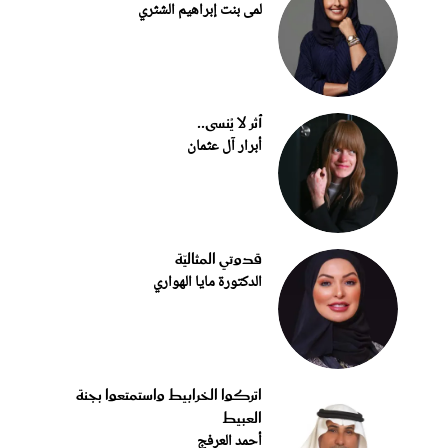
لمى بنت إبراهيم الشثري
أثر لا يُنسى..
أبرار آل عثمان
قدوتي المثاليّة
الدكتورة مايا الهواري
اتركوا الخرابيط واستمتعوا بجنة
العبيط
أحمد العرفج