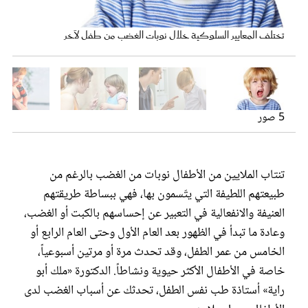
عروس سيدتي
تختلف المعايير السلوكية خلال نوبات الغضب من طفل لآخر
على الآباء الإقلاع عن غضبهم وثورتهم
5 صور
تنتاب الملايين من الأطفال نوبات من الغضب بالرغم من
طبيعتهم اللطيفة التي يتّسمون بها، فهي ببساطة طريقتهم
مجلة سيدتي
العنيفة والانفعالية في التعبير عن إحساسهم بالكبت أو الغضب،
وعادة ما تبدأ في الظهور بعد العام الأول وحتى العام الرابع أو
غلاف رفمي
الخامس من عمر الطفل، وقد تحدث مرة أو مرتين أسبوعياً،
خاصة في الأطفال الأكثر حيوية ونشاطاً. الدكتورة «ملك أبو
راية» أستاذة طب نفس الطفل، تحدثك عن أسباب الغضب لدى