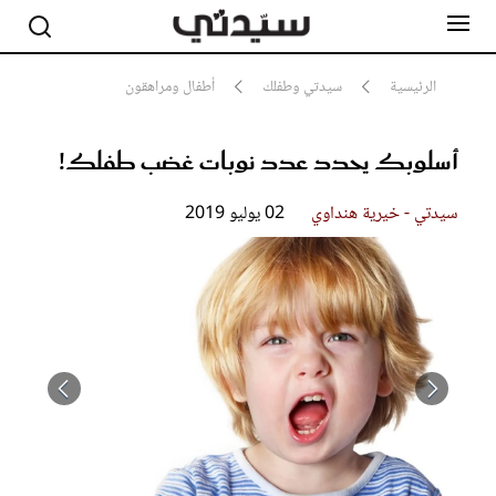
الرئيسية
سيدتي وطفلك
أطفال ومراهقون
أسلوبك يحدد عدد نوبات غضب طفلك!
مشاهير
أناقة
جمال
سيدتي - خيرية هنداوي
02 يوليو 2019
صحة ورشاقة
سيدتي وطفلك
لايف ستايل
بلس+
فيديو
مطبخ سيدتي
مقالات الرأي
ستايل
اغمري طفلك بالحنان
تقارير
ولكل تصرفاته تبعاً لأسلوب تربيته