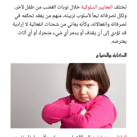
تختلف
المعايير السلوكية
خلال نوبات الغضب من طفل لآخر،
ولكل تصرفاته تبعاً لأسلوب تربيته، منهم من يفقد تحكمه في
تصرفاته وانفعالاته، وكأنه يعاني من شحنات انفعالية لا إرادية
قد تؤدي إلى أن يقذف أو يدمر أي شيء متحرك أو أي أثاث
يعترضه.
الكآبة والضياع