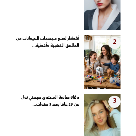
أفكار لصنع مجسمات للحيوانات من
2
الملاعق الخشبية وأغطية...
وفاة صانعة المحتوى سيدني تول
3
عن 26 عامًا بعد 3 سنوات...