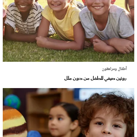
أطفال ومراهقون
روتين صيفي للطفل من دون ملل