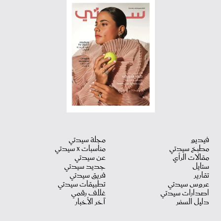
فيديو
مجلة سيدتي
مطبخ سيدتي
مناسبات X سيدتي
مقالات الرأي
عن سيدتي
ستايل
جديد سيدتي
تقارير
فريق سيدتي
عروس سيدتي
تطبيقات سيدتي
اصدارات سيدتي
غلاف رقمي
دليل السفر
آخر الأخبار