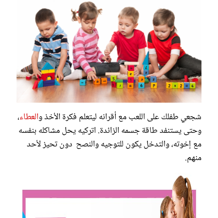
شجعي طفلك على اللعب مع أقرانه ليتعلم فكرة الأخذ و
العطاء
،
وحتى يستنفد طاقة جسمه الزائدة. اتركيه يحل مشاكله بنفسه
مع إخوته، والتدخل يكون للتوجيه والنصح دون تحيز لأحد
منهم.