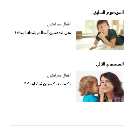
الموضوع السابق
أطفال ومراهقون
هل تدعمين أحلام يقظة ابنك؟
الموضوع التالى
أطفال ومراهقون
كيف تكسبين ثقة ابنك؟