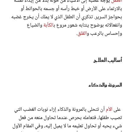
الطفل
يوجه غضبه إلى الأشياء من حوله بدلاً من إيذاء نفسه
بالارتماء على الأرض أو خبط رأسه أو جسمه بالحوائط أو
بحواجز السرير. تذكري أن الطفل الذي لا يملك أن يخرج غضبه
وانفعالاته بوضوح ينتابه شعور مروع ب
الكآبة
والضياع
وإحساس بالرعب و
القلق
.
أساليب العلاج
المرونة والذكاء
على
الأم
أن تتحلى بالمرونة والذكاء إزاء نوبات الغضب التي
تصيب طفلها، فتعامله بحرص عندما تحاول منعه من فعل
شيء يحبه أو تحاول تعليمه ما لا يميل إليه، وفي المقام الأول