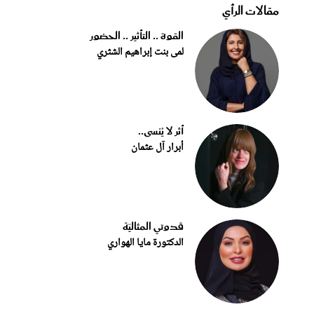
مقالات الرأي
القوة .. التأثير .. الحضور
لمى بنت إبراهيم الشثري
أثر لا يُنسى..
أبرار آل عثمان
قدوتي المثاليّة
الدكتورة مايا الهواري