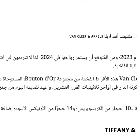
الضخمة من صيحات الموضة التي حظيت برواج كبير في عام 2023؛ ومن المُتوقع أن يستمر رواجها في 2024؛ لذا لا ت
ية الفاخرة.
وأثناء جولتنا؛ اخترنا لكِ من دار فان كليف أند آربلز Van Cleef & Arpels هذه الأقراط الفخمة من مجموعة on d'Or
، وهو تصميم مجوهرات ابتكرته الدار في أواخر ثلاثينيات القرن العشرين، وأعيد تقديمه اليوم من جد
صُممت الأقراط من الذهب الأصفر عيار 18 قيراطًا؛ وجاءت مرصوفة بـ10 أحجار من الكريسوبريس؛ و14 حجرًا من الأونيكس الأسو