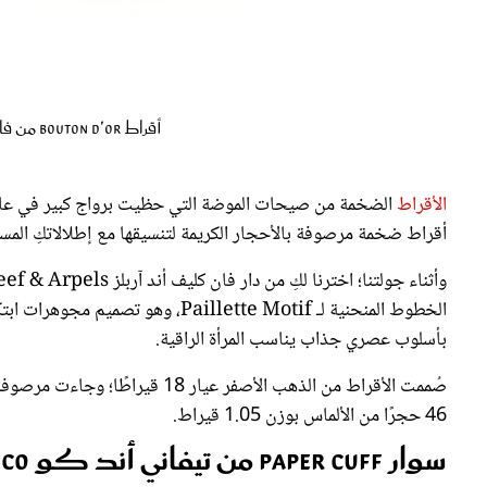
أقراط Bouton d'Or من فان كليف أند آربلز Van Cleef & Arpels
الأقراط
أقراط ضخمة مرصوفة بالأحجار الكريمة لتنسيقها مع إطلالاتكِ المسائ
الخطوط المنحنية لـ Paillette Motif
بأسلوب عصري جذاب يناسب المرأة الراقية.
46 حجرًا من الألماس بوزن 1.05 قيراط.
سوار Paper Cuff من تيفاني أند كو Tiffany & Co