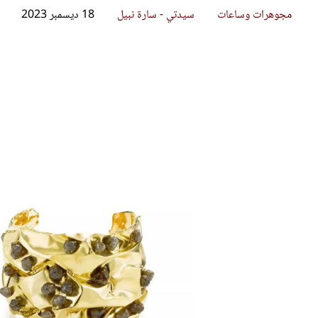
قصص ملهمة
مق
شباب وبنات
ست
علاقات زوجية
تق
عر