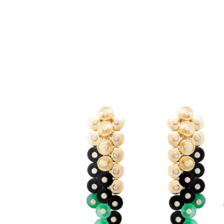
الات الرأي
تطبيقات سيدتي
ايل
دليل السفر
ارير
آخر الأخبار
وس سيدتي
مجلة سيد
غلاف رف