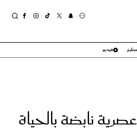
طبخ
فيديو
لايف ستايل
سياحة وسفر
منزل وديكور
تكنولوجيا