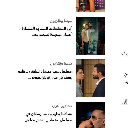
سينما وتلفزيون
أبرز المسلسلات المصرية المنتظرة..
أعمال جديدة تستعد للع...
ترددين في اقتناء
سينما وتلفزيون
مسلسل حب محتمل الحلقة 8.. ظهور
Bout؛ المستوحاة من
دفنة في منزل تولغا يصدم ...
يد
د؛ إضافة إلى
مشاهير العرب
هكذا يظهر محمد رمضان في
مسلسل عشماوي.. دور مفاجئ