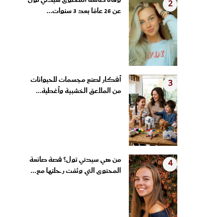
عن 26 عامًا بعد 3 سنوات...
أفكار لصنع مجسمات للحيوانات
3
من الملاعق الخشبية وأغطية...
من هي سيدني تول؟ قصة صانعة
4
المحتوى التي وثقت رحلتها مع...