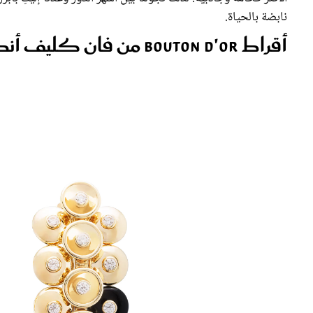
نابضة بالحياة.
أقراط Bouton d'Or من فان كليف أند آربلز Van Cleef & Arpels