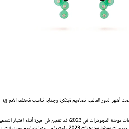
دمت أشهر الدور العالمية تصاميم مُبتكرة وجذابة تُناسب مُختلف الأذواق؛
وبين الأقراط الضخمة وأساور Cuff وعقود تشوكر وغيرها من صيحات موضة المجوهرات في 2023؛ قد تقعين في حيرة أثناء اختيار الت
رز صيحات
موضة مجوهرات 2023
واخترنا من بينها تصاميم وموديلات ع