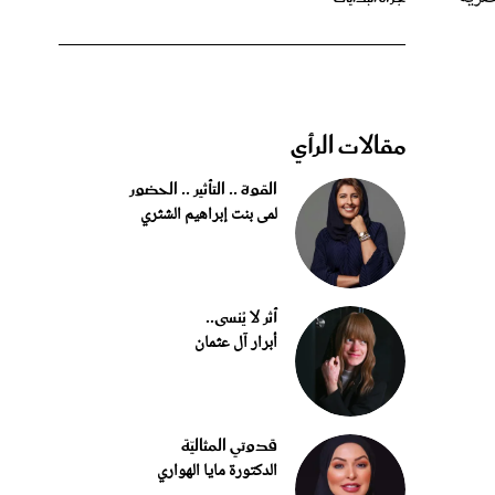
مقالات الرأي
القوة .. التأثير .. الحضور
لمى بنت إبراهيم الشثري
أثر لا يُنسى..
أبرار آل عثمان
قدوتي المثاليّة
الدكتورة مايا الهواري