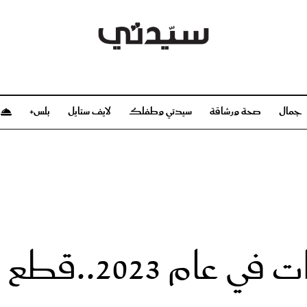
جمال
صحة ورشاقة
سيدتي وطفلك
لايف ستايل
بلس+
م
صحة ورشاقة
سيدتي وطفلك
بشرة
صحة
الحمل والولادة
ريحات
رشاقة و تغذية
مولودك
وعطور
أطفال ومراهقون
صحة الطفل
عصرية نابضة بالحياة
مجلة سيدتي
مناسبات X سيدتي
ديو
عن سيدتي
بخ سيدتي
فريق سيدتي