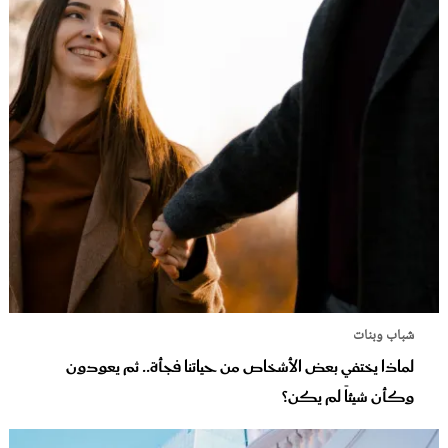
شباب وبنات
لماذا يختفي بعض الأشخاص من حياتنا فجأة.. ثم يعودون
وكأن شيئاً لم يكن؟