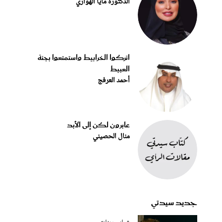
الدكتورة مايا الهواري
اتركوا الخرابيط واستمتعوا بجنة
العبيط
أحمد العرفج
عابرون لكن إلى الأبد
منال الحصيني
جديد سيدتي