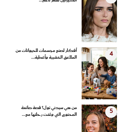
الكيراتين لشعر ناعم...
أفكار لصنع مجسمات للحيوانات من
4
الملاعق الخشبية وأغطية...
من هي سيدني تول؟ قصة صانعة
5
المحتوى التي وثقت رحلتها مع...