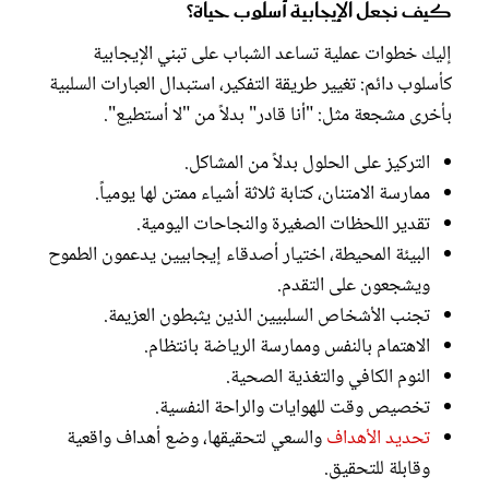
كيف نجعل الإيجابية أسلوب حياة؟
إليك خطوات عملية تساعد الشباب على تبني الإيجابية
كأسلوب دائم: تغيير طريقة التفكير، استبدال العبارات السلبية
بأخرى مشجعة مثل: "أنا قادر" بدلاً من "لا أستطيع".
التركيز على الحلول بدلاً من المشاكل.
ممارسة الامتنان، كتابة ثلاثة أشياء ممتن لها يومياً.
تقدير اللحظات الصغيرة والنجاحات اليومية.
البيئة المحيطة، اختيار أصدقاء إيجابيين يدعمون الطموح
ويشجعون على التقدم.
تجنب الأشخاص السلبيين الذين يثبطون العزيمة.
الاهتمام بالنفس وممارسة الرياضة بانتظام.
النوم الكافي والتغذية الصحية.
تخصيص وقت للهوايات والراحة النفسية.
تحديد الأهداف
والسعي لتحقيقها، وضع أهداف واقعية
وقابلة للتحقيق.