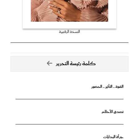
النسخة الرقمية
كلمة رئيسة التحرير
القوة .. التأثير .. الحضور
تصدق الأحلام
جرأة البدايات