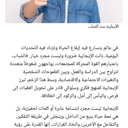
عروس سيدتي
الايجابية عند الشباب
في عالمٍ يتسارع فيه إيقاع الحياة وتزداد فيه التحديات
اليومية، باتت الإيجابية ضرورة وليست مجرد خيار. فالشباب،
باعتبارهم القوة المحركة للمجتمعات، يواجهون ضغوطاً متعددة
تتراوح بين الدراسة والعمل، وبين الطموحات الشخصية
والتغيرات الاجتماعية والاقتصادية، وسط هذا الزخم، تبرز
مجلة سيدتي
الإيجابية كمنهج فكري وسلوكي قادر على تحويل العقبات إلى
فرص، واليأس إلى أمل، والركود إلى انطلاقة.
غلاف رفمي
الإيجابية ليست مجرد ابتسامة عابرة أو كلمات تحفيزية، بل
هي نمط حياة ينبع من الداخل، ويتجلى في طريقة التفكير،
والتفاعل مع الآخرين، واتخاذ القرارات، إنها القدرة على رؤية