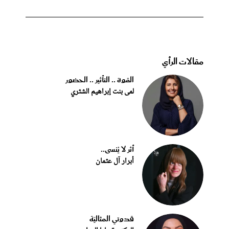
مقالات الرأي
القوة .. التأثير .. الحضور
لمى بنت إبراهيم الشثري
أثر لا يُنسى..
أبرار آل عثمان
قدوتي المثاليّة