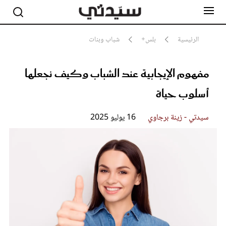
الرئيسية
بلس+
شباب وبنات
مفهوم الإيجابية عند الشباب وكيف نجعلها
مشاهير
أناقة
أسلوب حياة
جمال
صحة ورشاقة
سيدتي وطفلك
سيدتي - زينة برجاوي
16 يوليو 2025
لايف ستايل
بلس+
فيديو
مطبخ سيدتي
مقالات الرأي
ستايل
تقارير