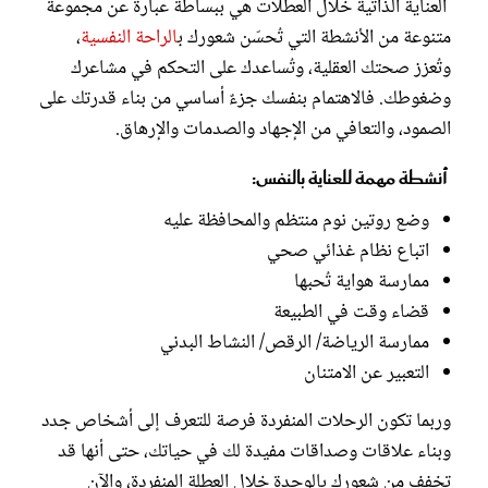
العناية الذاتية خلال العطلات هي ببساطة عبارة عن مجموعة
متنوعة من الأنشطة التي تُحسّن شعورك ب
الراحة النفسية
،
وتُعزز صحتك العقلية، وتُساعدك على التحكم في مشاعرك
وضغوطك. فالاهتمام بنفسك جزءٌ أساسي من بناء قدرتك على
الصمود، والتعافي من الإجهاد والصدمات والإرهاق.
أنشطة مهمة للعناية بالنفس:
وضع روتين نوم منتظم والمحافظة عليه
اتباع نظام غذائي صحي
ممارسة هواية تُحبها
قضاء وقت في الطبيعة
ممارسة الرياضة/ الرقص/ النشاط البدني
التعبير عن الامتنان
وربما تكون الرحلات المنفردة فرصة للتعرف إلى أشخاص جدد
وبناء علاقات وصداقات مفيدة لك في حياتك، حتى أنها قد
تخفف من شعورك بالوحدة خلال العطلة المنفردة، والآن