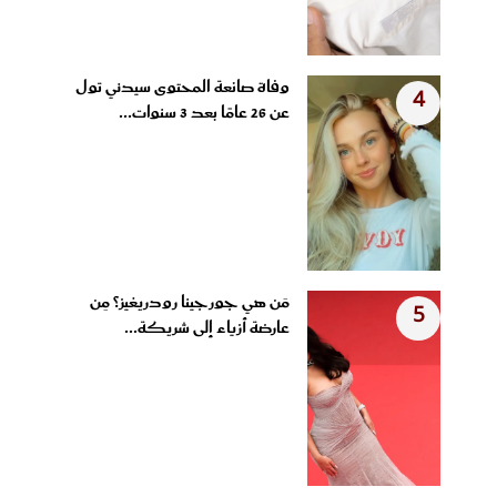
وفاة صانعة المحتوى سيدني تول
4
عن 26 عامًا بعد 3 سنوات...
مَن هي جورجينا رودريغيز؟ مِن
5
عارضة أزياء إلى شريكة...