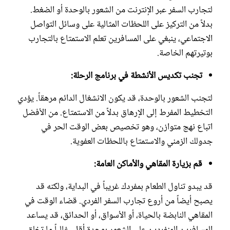
لتجارب السفر عبر الإنترنت من الشعور بالوحدة أو الضغط.
بدلاً من التركيز على اللحظات المثالية على وسائل التواصل
الاجتماعي، ينبغي على المسافرين تعلم الاستمتاع بالتجارب
بوتيرتهم الخاصة.
تجنب تكديس الأنشطة في برنامج الرحلة:
لتجنب الشعور بالوحدة، قد يكون الانشغال الدائم مرهقاً. يؤدي
التخطيط المفرط إلى الإرهاق بدلاً من الاستمتاع. من الأفضل
اتباع نهج متوازن، وهو تخصيص بعض الوقت الحر في
جدولك الزمني والاستمتاع باللحظات العفوية.
قم بزيارة المقاهي والأماكن العامة:
قد يبدو تناول الطعام بمفردك غريباً في البداية، ولكنه قد
يصبح أيضاً من أروع تجارب السفر الفردي. قضاء الوقت في
المقاهي النابضة بالحياة، أو الأسواق، أو الحدائق، قد يساعد
المسافرين المنفردين على الشعور بوحدة أقل. غالباً ما تخلق