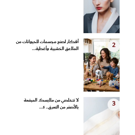
أفكار لصنع مجسمات للحيوانات من
2
الملاعق الخشبية وأغطية...
لا تتخلصي من ملابسك المبقعة
3
بالأصفر من التعرق.. 5...