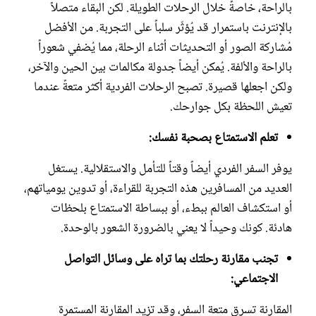
بالراحة، خاصةً خلال الرحلات الطويلة. لكن البقاء متصلاً
بالإنترنت باستمرار قد يُؤثّر سلباً على التجربة. من الأفضل
مُشاركة الصور أو التحديثات أثناء الرحلة، مما يُضفي شعوراً
بالراحة والألفة. يُمكن أيضاً جدولة مكالمات بين الحين والآخر،
ولكن اجعلها قصيرة. تصبح الرحلات الفردية أكثر متعةً عندما
تعيش اللحظة بكل جوارحك.
تعلم الاستمتاع بصحبة نفسك:
يوفر السفر الفردي أيضاً وقتاً للتأمل والاستقلالية. يستغل
العديد من المسافرين هذه التجربة للقراءة، أو تدوين يومياتهم،
أو استكشاف العالم ببطء، أو ببساطة الاستمتاع بلحظات
هادئة. كونك وحيداً لا يعني بالضرورة الشعور بالوحدة.
تجنب مقارنة رحلتك بما تراه على وسائل التواصل
الاجتماعي:
المقارنة تسرق متعة السفر، وقد تزيد المقارنة المستمرة