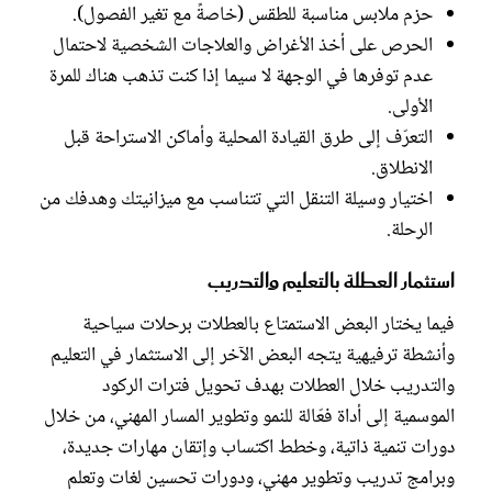
حزم ملابس مناسبة للطقس (خاصةً مع تغير الفصول).
الحرص على أخذ الأغراض والعلاجات الشخصية لاحتمال
عدم توفرها في الوجهة لا سيما إذا كنت تذهب هناك للمرة
الأولى.
التعرّف إلى طرق القيادة المحلية وأماكن الاستراحة قبل
الانطلاق.
اختيار وسيلة التنقل التي تتناسب مع ميزانيتك وهدفك من
الرحلة.
استثمار العطلة بالتعليم والتدريب
فيما يختار البعض الاستمتاع بالعطلات برحلات سياحية
وأنشطة ترفيهية يتجه البعض الآخر إلى الاستثمار في التعليم
والتدريب خلال العطلات بهدف تحويل فترات الركود
الموسمية إلى أداة فعّالة للنمو وتطوير المسار المهني، من خلال
دورات تنمية ذاتية، وخطط اكتساب وإتقان مهارات جديدة،
وبرامج تدريب وتطوير مهني، ودورات تحسين لغات وتعلم