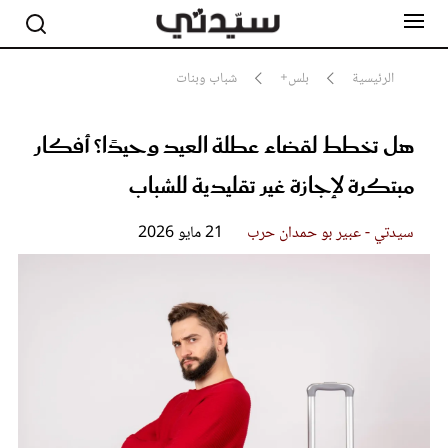
الرئيسية
بلس+
شباب وبنات
هل تخطط لقضاء عطلة العيد وحيدًا؟ أفكار
مشاهير
أناقة
مبتكرة لإجازة غير تقليدية للشباب
جمال
صحة ورشاقة
سيدتي وطفلك
سيدتي - عبير بو حمدان حرب
21 مايو 2026
لايف ستايل
بلس+
فيديو
مطبخ سيدتي
مقالات الرأي
ستايل
تقارير