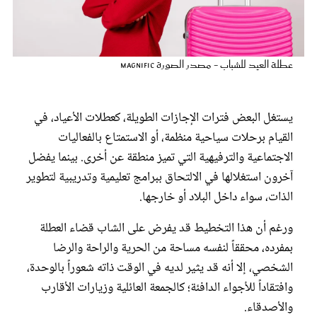
عروس سيدتي
عطلة العيد للشباب - مصدر الصورة magnific
يستغل البعض فترات الإجازات الطويلة، كعطلات الأعياد، في
القيام برحلات سياحية منظمة، أو الاستمتاع بالفعاليات
الاجتماعية والترفيهية التي تميز منطقة عن أخرى. بينما يفضل
آخرون استغلالها في الالتحاق ببرامج تعليمية وتدريبية لتطوير
الذات، سواء داخل البلاد أو خارجها.
مجلة سيدتي
​ورغم أن هذا التخطيط قد يفرض على الشاب قضاء العطلة
بمفرده، محققاً لنفسه مساحة من الحرية والراحة والرضا
غلاف رفمي
الشخصي، إلا أنه قد يثير لديه في الوقت ذاته شعوراً بالوحدة،
وافتقاداً للأجواء الدافئة؛ كالجمعة العائلية وزيارات الأقارب
والأصدقاء.