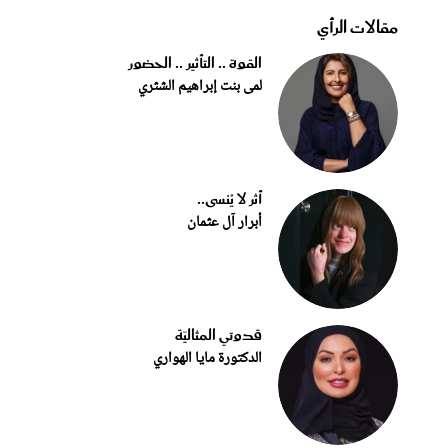
مقالات الرأي
القوة .. التأثير .. الحضور
لمى بنت إبراهيم الشثري
أثر لا يُنسى..
أبرار آل عثمان
قدوتي المثاليّة
الدكتورة مايا الهواري