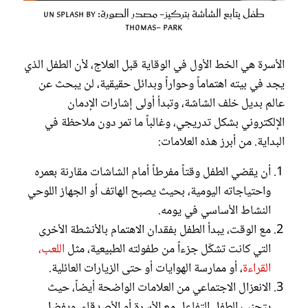
طفل يتابع الشاشة بتركيز- مصدر الصورة: un splash by
thomas- Park
الأسرة هي الخط الأول في الوقاية قبل العلاج، لأن الطفل الذي
يجد في بيته اهتماماً وحواراً وبدائل حقيقية، لن يبحث عن
عالم بديل خلف الشاشة، وتبدأ أولى إشارات الإدمان
الإلكتروني بشكل تدريجي، وغالباً ما تمر دون ملاحظة في
البداية. من أبرز هذه العلامات:
أن يقضي الطفل وقتاً مفرطاً أمام الشاشات مقارنة بعمره
واحتياجاته اليومية، بحيث يصبح الهاتف أو الجهاز اللوحي
النشاط الأساسي في يومه.
مع الوقت، يبدأ الطفل بفقدان الاهتمام بالأنشطة الأخرى
التي كانت تشكّل جزءاً من طفولته الطبيعية، مثل
اللعب،
القراءة
، أو ممارسة الهوايات أو حتى الزيارات العائلية.
الانعزال الاجتماعي من العلامات الواضحة أيضاً، حيث
يتجنب الطفل التفاعل مع الأسرة أو الأصدقاء، ويفضل