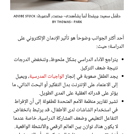
طفل سعيد ويقظ لما يشاهده- مصدر الصورة: Adobe Stock
by thomas- park
أحد أكثر الجوانب وضوحاً هو تأثير الإدمان الإلكتروني على
الدراسة؛ حيث:
يتراجع الأداء الدراسي بشكل ملحوظ، وتنخفض الدرجات
نتيجة ضعف التركيز.
يجد الطفل صعوبة في إنجاز
الواجبات المدرسية
، ويميل
إلى الاعتماد على الإنترنت بدل التفكير أو البحث الذاتي، ما
يؤثر على قدراته العقلية على المدى الطويل.
تشير تقارير منظمة الأمم المتحدة للطفولة إلى أن الإفراط
في استخدام الشاشات لدى الأطفال، قد يرتبط بانخفاض
التفاعل التعليمي وضعف المشاركة الدراسية، خاصة عندما
لا يكون هناك توازن بين العالم الرقمي والأنشطة الواقعية.