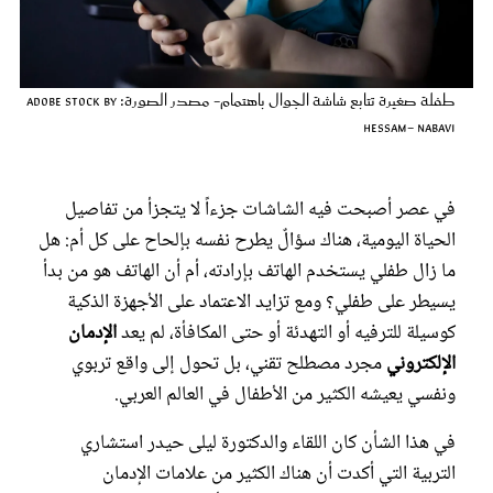
عروس سيدتي
طفلة صغيرة تتابع شاشة الجوال باهتمام- مصدر الصورة: Adobe Stock by
hessam- nabavi
في عصر أصبحت فيه الشاشات جزءاً لا يتجزأ من تفاصيل
الحياة اليومية، هناك سؤالٌ يطرح نفسه بإلحاح على كل أم: هل
ما زال طفلي يستخدم الهاتف بإرادته، أم أن الهاتف هو من بدأ
يسيطر على طفلي؟ ومع تزايد الاعتماد على الأجهزة الذكية
مجلة سيدتي
كوسيلة للترفيه أو التهدئة أو حتى المكافأة، لم يعد
الإدمان
الإلكتروني
مجرد مصطلح تقني، بل تحول إلى واقع تربوي
غلاف رفمي
ونفسي يعيشه الكثير من الأطفال في العالم العربي.
في هذا الشأن كان اللقاء والدكتورة ليلى حيدر استشاري
التربية التي أكدت أن هناك الكثير من علامات الإدمان