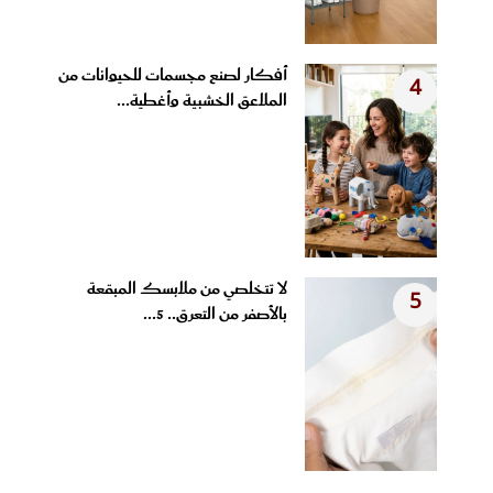
أفكار لصنع مجسمات للحيوانات من
4
الملاعق الخشبية وأغطية...
لا تتخلصي من ملابسك المبقعة
5
بالأصفر من التعرق.. 5...