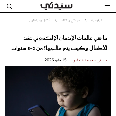
الرئيسية
سيدتي وطفلك
أطفال ومراهقون
ما هي علامات الإدمان الإلكتروني عند
مشاهير
أناقة
الأطفال وكيف يتم علاجها؟ من 2-8 سنوات
جمال
صحة ورشاقة
سيدتي وطفلك
سيدتي - خيرية هنداوي
15 مايو 2026
لايف ستايل
بلس+
فيديو
مطبخ سيدتي
مقالات الرأي
ستايل
تقارير