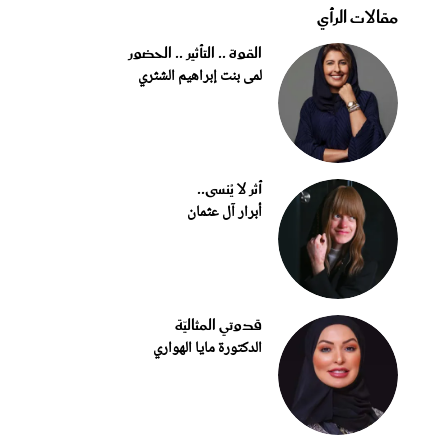
مقالات الرأي
القوة .. التأثير .. الحضور
لمى بنت إبراهيم الشثري
أثر لا يُنسى..
أبرار آل عثمان
قدوتي المثاليّة
الدكتورة مايا الهواري