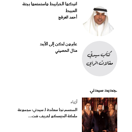
اتركوا الخرابيط واستمتعوا بجنة
العبيط
أحمد العرفج
عابرون لكن إلى الأبد
منال الحصيني
جديد سيدتي
أزياء
المصمم نجا سعادة لـ سيدتي: مجموعة
ملكة الديسكو لخريف شت...