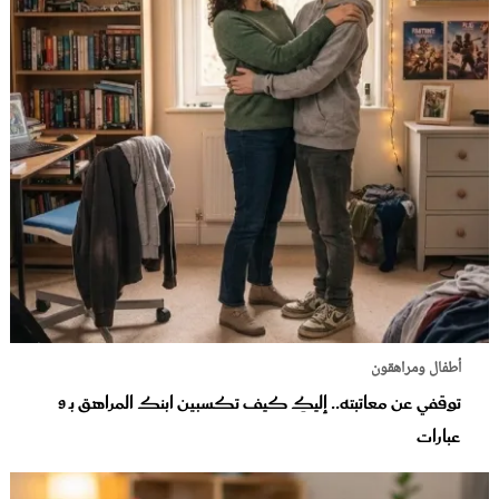
أطفال ومراهقون
توقفي عن معاتبته.. إليكِ كيف تكسبين ابنك المراهق بـ 9
عبارات