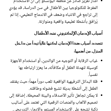
أشار تقرير صادر عن منظمة اليونسكو إلى أن الاستخدام
المفرط للتكنولوجيا بين الأطفال في سن الدراسة، قد يؤدي
إلى تراجع في الانتباه وضعف في الاندماج التعليمي، إذا لم
يُرافق بأنشطة تعليمية واقعية ومتوازنة.
أسباب الإدمان الإلكتروني عند الأطفال
تتعدد أسباب هذا الإدمان، لكنها غالباً تبدأ من داخل
المنزل، من أهمها:
غياب الرقابة أو التوجيه من الوالدين، أو استخدام الأجهزة
كوسيلة لتهدئة الطفل أو مكافأته، ما يعزز ارتباطه بها
نفسياً.
قلة البدائل الترفيهية الواقعية تلعب دوراً مهماً؛ حيث يفتقد
الطفل إلى أنشطة بديلة تشبع فضوله وطاقته.
لا يمكن تجاهل تأثير الأصدقاء والبيئة المحيطة، إضافة إلى
تصميم الألعاب والمنصات الرقمية التي تعتمد على أساليب
ذكية تشجع على الاستخدام المستمر والإدمان التدريجي.