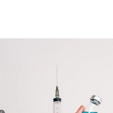
الات الرأي
تطبيقات سيدتي
ايل
دليل السفر
ارير
آخر الأخبار
وس سيدتي
مجلة سيد
غلاف رف