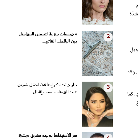
شدّة
4 وصفات منزلية لتبييض الفواصل
2
بين البلاط.. النتائج...
فوق الـ65 عاماً سيصابون بحالة ما بعد كوفيد-19، المعروفة أيضاً باسم كوفيد-19 طويل
دراسة 477 مريضاً سعَوا للحصول على علاج لكوفيد طويل الأمد في مايو كلينك في الفترة ما بين 27 مايو 2021 و26 يوليو 2022.. وقد
طرح تذاكر إضافية لحفل شيرين
3
عبد الوهاب بسبب إقبال...
. كما
ق
سر الاستيقاظ بوجه مشرق وبشرة
4
مشدودة.. عادات مسائية...