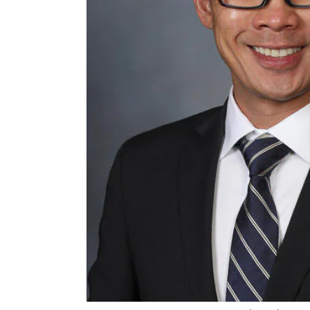
جريج فانيشكاتشورن