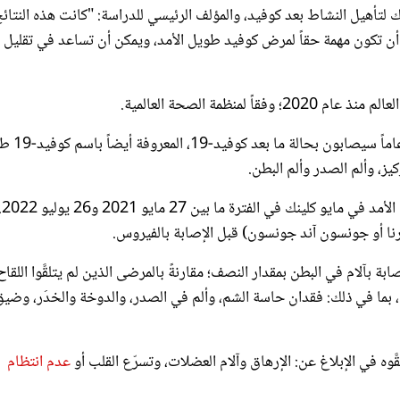
كن أن تكون مهمة حقاً لمرض كوفيد طويل الأمد، ويمكن أن تساعد في تقليل 
عدد المصابين: 20% أصغر من سن الـ65 عاماً، و25% 
يز، وألم الصدر وألم البطن.
شملت ال
ابة بآلام في البطن بمقدار النصف؛ مقارنةً بالمرضى الذين لم يتلقَّوا اللقاح.
رى، بما في ذلك: فقدان حاسة الشم، وألم في الصدر، والدوخة والخدَر، وضي
قَّوه في الإبلاغ عن: الإرهاق وآلام العضلات، وتسرّع القلب أو
عدم انتظام