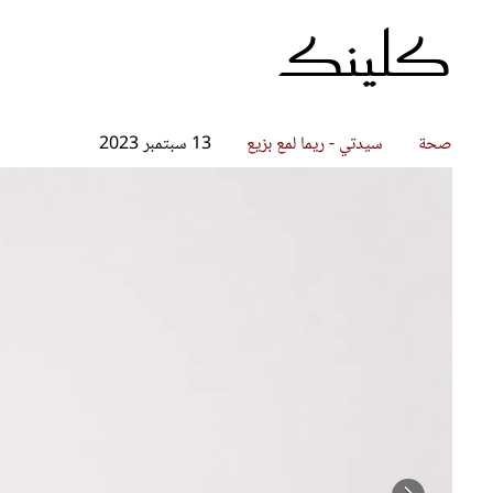
كلينك
قصص ملهمة
مق
شباب وبنات
ست
علاقات زوجية
تق
عر
صحة
سيدتي - ريما لمع بزيع
13 سبتمبر 2023