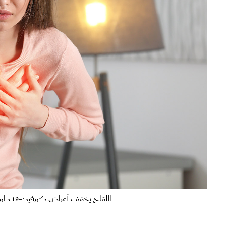
اللقاح يخفف أعراض كوفيد-19 طويل الأمد لدى المصابين (المصدر: Shutterstock)
يقول الدكتور جريج فانيشكاتشورن، المدير الطبي لبرنامج مايو كلينك