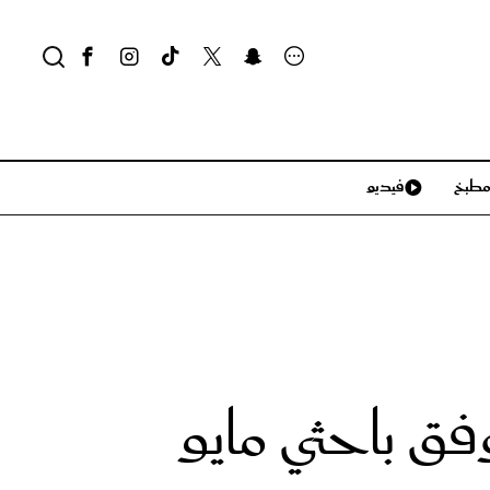
طبخ
فيديو
لايف ستايل
سياحة وسفر
منزل وديكور
تكنولوجيا
ح وفق باحثي مايو