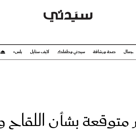
جمال
صحة ورشاقة
سيدتي وطفلك
لايف ستايل
بلس+
م
صحة ورشاقة
سيدتي وطفلك
بشرة
صحة
الحمل والولادة
ريحات
رشاقة و تغذية
مولودك
وعطور
أطفال ومراهقون
صحة الطفل
تائج غير متوقعة بشأن اللقا
مجلة سيدتي
مناسبات X سيدتي
ديو
عن سيدتي
بخ سيدتي
فريق سيدتي