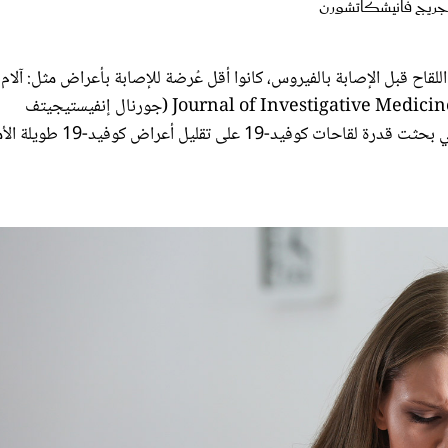
للقاح قبل الإصابة بالفيروس، كانوا أقل عُرضة للإصابة بأعراض مثل: آلام
البطن وألم الصدر والدوخة وضيق النفَس؛ وفقاً لدراسة نُشرت في Journal of Investigative Medicine (جورنال إنفيستيجيتف
 على تقليل أعراض كوفيد-19 طويلة الأمد.