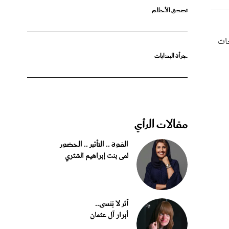
حات
جرأة البدايات
مقالات الرأي
القوة .. التأثير .. الحضور
لمى بنت إبراهيم الشثري
أثر لا يُنسى..
أبرار آل عثمان