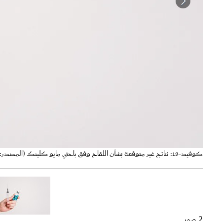
كوفيد-19: نتائج غير متوقعة بشأن اللقاح وفق باحثي مايو كلينك (المصدر: Pexels)
اللقاح يخفف أعراض كوفيد-19 طويل الأمد لدى المصابين (المصدر: Shutterstock)
2 صور