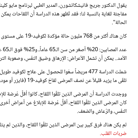
مفاجئة للغاية بالنسبة لنا؛ فقد تُظهر هذه الدراسة أن اللقاحات يم
الحالة".
كان هناك أكثر من 768 مليون حالة مؤكدة لكوفيد-19 على مستوى العالم منذ عام 2020؛ وفقاً لمنظمة الصحة العالمية.
الأمد.. يمكن أن تشمل الأعراض: الإرهاق وضيق النفَس، وصعوبة الترك
تلقّى ما يزيد قليلاً عن نصف المرضى لقاحَ كوفيد-19 (فايزر أو مودرنا أو جونسون آند جونسون) قبل الإصابة بالفيروس.
ووجدت الدراسة أن المرضى الذين تلقَّوا اللقاح، كانوا أقلَّ عُرضة للإص
كان المرضى الذين تلقَّوا اللقاح، أقلَّ عُرضة للإبلاغ عن أعراض أخ
النفَس، والرُعاش والضعف.
لم يكن هناك فرق كبير بين المرضى الذين تلقَّوا اللقاح، والذين لم يتل
ضربات القلب.
قد يهمك الإطلاع على
أسباب تسرّع ضربات القلب من دون مجهود.