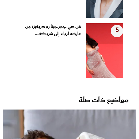
مَن هي جورجينا رودريغيز؟ مِن
5
عارضة أزياء إلى شريكة...
مواضيع ذات صلة