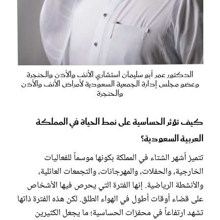
الدكتور عمر أبو سليمان استشاري الأنف والأذن والحنجرة
وعضو مجلس إدارة الجمعية السعودية لأمراض الأنف والأذن
والحنجرة
كيف تؤثر الحساسية على نمط الحياة في المملكة
العربية السعودية؟
تتميز أشهر الشتاء في المملكة بكونها موسماً للفعاليات
الخارجية، والحفلات، والمهرجانات، والتجمعات العائلية،
والأنشطة الرياضية. إنها الفترة التي يحرص فيها الأشخاص
على قضاء أوقات أطول في الهواء الطلق. لكن هذه الفترة ذاتها
تشهد ارتفاعاً في محفزات الحساسية؛ ما يجعل الكثيرين