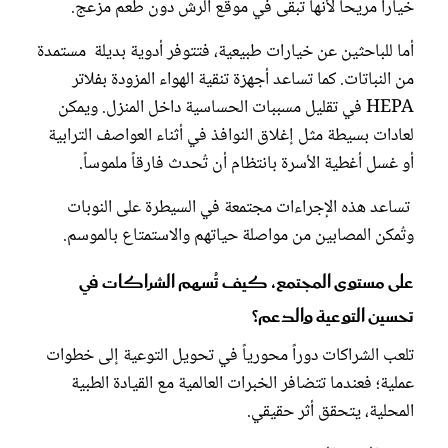
خياراً مريحاً لأنها تبقى في موقع الرش دون طعم مزعج.
أما للباحثين عن خيارات طبيعية، فتتوفر أدوية بديلة مستمدة
من النباتات. كما تساعد أجهزة تنقية الهواء المزودة بفلاتر
HEPA في تقليل مسببات الحساسية داخل المنزل. ويمكن
لعادات بسيطة مثل إغلاق النوافذ في أثناء العواصف الترابية
أو غسل أغطية الأسرة بانتظام أن تُحدث فارقاً ملموساً.
تساعد هذه الإجراءات مجتمعة في السيطرة على النوبات
وتُمكن المصابين من مواصلة حياتهم والاستمتاع بالموسم.
على مستوى المجتمع، كيف تُسهم الشراكات في
تحسين التوعية والدعم؟
تلعب الشراكات دوراً محورياً في تحويل التوعية إلى خطوات
عملية؛ فعندما تتضافر الخبرات العالمية مع القيادة الطبية
المحلية، يتحقق أثر حقيقي.