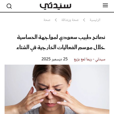
الرئيسية
صحة ورشاقة
صحة
نصائح طبيب سعودي لمواجهة الحساسية
مشاهير
أناقة
خلال موسم الفعاليات الخارجية في الشتاء
جمال
صحة ورشاقة
سيدتي وطفلك
سيدتي - ريما لمع بزيع
25 ديسمبر 2025
لايف ستايل
بلس+
فيديو
مطبخ سيدتي
مقالات الرأي
ستايل
تقارير