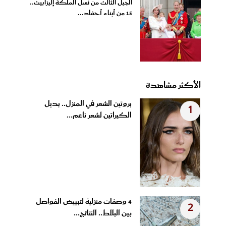
الجيل الثالث من نسل الملكة إليزابيث..
15 من أبناء أحفاد...
الأكثر مشاهدة
بروتين الشعر في المنزل.. بديل
1
الكيراتين لشعر ناعم...
4 وصفات منزلية لتبييض الفواصل
2
بين البلاط.. النتائج...