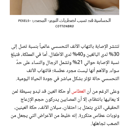
الحساسية قد تسبب اضطربات النوم- المصدر: pexels-
cottonbro
تنتشر الإصابة بالتهاب الأنف التحسسي عالمياً بنسبة تصل إلى
30% لدى البالغين و40% لدى الأطفال. أما في المملكة، فتبلغ
نسبة الإصابة حوالي 21% وتشمل الرجال والنساء على حدٍّ
سواء. والأهم أنها ليست مجرد عطسة؛ فالتهاب الأنف
التحسسي حالة تؤثر بشكل مباشر في جودة الحياة اليومية.
وعلى الرغم من أن
العطاس
أو حكة العين قد تبدو بسيطة لمن
لا يعانيها بانتظام، إلا أن المصابين يدركون حجم الإزعاج
الحقيقي، الذي يتمثل بـ: احتقان، سيلان الأنف، حكة العينين،
ونوبات عطاس متكررة. إنه خليط من الأعراض التي يجعل من
الصعب تجاهلها.