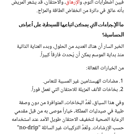
فبين اضطرابات النوم، و
الإرهاق
، والاحتقان، قد يشعر المريض
بأنه عالق في دائرة من انخفاض الطاقة والمزاج.
ما الإجراءات التي يمكن اتباعها للسيطرة على أعراض
الحساسية؟
الخبر السار أن هناك العديد من الحلول، وبدء العناية الذاتية
منذ بداية الموسم يمكن أن يُحدث فارقاً كبيراً.
من الخيارات الفعالة:
مضادات الهيستامين غير المسببة للنعاس.
بخاخات الأنف المزيلة للاحتقان التي تعمل فوراً.
وفي هذا السياق، تُعَدُّ البخاخات، المتوافرة من دون وصفة
طبية في صيدليات المملكة، خياراً موصى به من قبل مقدمي
الرعاية الصحية لتخفيف الاحتقان طويل الأمد عند استخدامه
حسب الإرشادات. وتُعَدُّ التركيبات غير السائلة "no-drip"