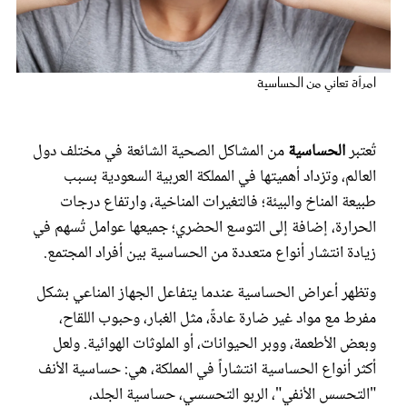
عروس سيدتي
امرأة تعاني من الحساسية
تُعتبر
الحساسية
من المشاكل الصحية الشائعة في مختلف دول
العالم، وتزداد أهميتها في المملكة العربية السعودية بسبب
طبيعة المناخ والبيئة؛ فالتغيرات المناخية، وارتفاع درجات
الحرارة، إضافة إلى التوسع الحضري؛ جميعها عوامل تُسهم في
زيادة انتشار أنواع متعددة من الحساسية بين أفراد المجتمع.
مجلة سيدتي
وتظهر أعراض الحساسية عندما يتفاعل الجهاز المناعي بشكل
مفرط مع مواد غير ضارة عادةً، مثل الغبار، وحبوب اللقاح،
غلاف رفمي
وبعض الأطعمة، ووبر الحيوانات، أو الملوثات الهوائية. ولعل
أكثر أنواع الحساسية انتشاراً في المملكة، هي: حساسية الأنف
"التحسس الأنفي"، الربو التحسسي، حساسية الجلد،