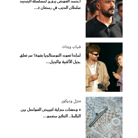
أحمد العوضى يروّج لمسلسله الجديد
سلطان الديب في رمضان 2...
شباب وبنات
لماذا تعود النوستالجيا بقوة؟ سر تعلق
جيل الألفية والجيل...
منزل وديكور
4 وصفات منزلية لتبييض الفواصل بين
البلاط.. النتائج مضمو...