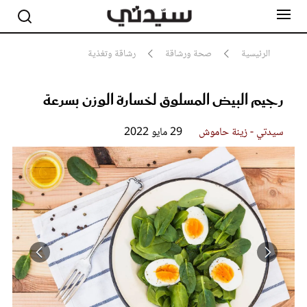
الرئيسية
صحة ورشاقة
رشاقة وتغذية
رجيم البيض المسلوق لخسارة الوزن بسرعة
مشاهير
أناقة
جمال
سيدتي - زينة حاموش
29 مايو 2022
صحة ورشاقة
سيدتي وطفلك
لايف ستايل
بلس+
فيديو
مطبخ سيدتي
مقالات الرأي
ستايل
تقارير
الامتناع عن تناول الأطعمة الغنية بالكربوهيدرات عند اتباع رجيم البيض