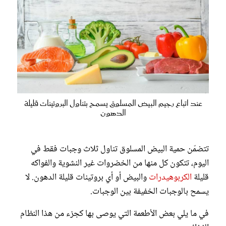
عند اتباع رجيم البيض المسلوق يسمح بتناول البروتينات قليلة
الدهون
تتضمّن حمية البيض المسلوق تناول ثلاث وجبات فقط في
اليوم، تتكون كل منها من الخضروات غير النشوية والفواكه
قليلة
الكربوهيدرات
والبيض أو أي بروتينات قليلة الدهون. لا
يسمح بالوجبات الخفيفة بين الوجبات.
في ما يلي بعض الأطعمة التي يوصى بها كجزء من هذا النظام