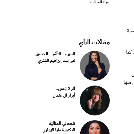
سية:
مقالات الرأي
 كما
القوة .. التأثير .. الحضور
لمى بنت إبراهيم الشثري
ى
 منها
أثر لا يُنسى..
أبرار آل عثمان
قدوتي المثاليّة
الدكتورة مايا الهواري