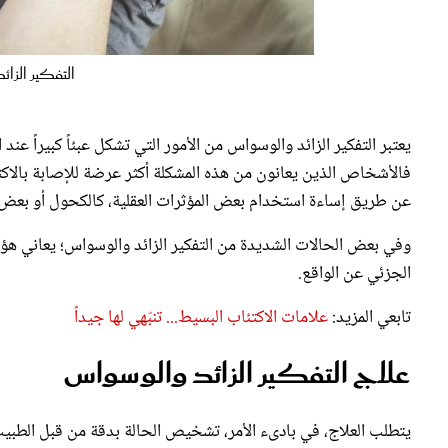
التفكير الزا
يعتبر التفكير الزائد والوسواس من الأمور التي تشكل عبئاً كبيراً عند
فالأشخاص الذين يعانون من هذه المشكلة أكثر عرضة للإصابة بالاكتئا
عن طريق إساءة استخدام بعض المؤثرات العقلية، كالكحول أو بعض ا
وفي بعض الحالات الشديدة من التفكير الزائد والوسواس؛ يعاني هؤل
الجزئي عن الواقع.
تابعي المزيد:
علامات الاكتئاب البسيط... تنبّهي لها جيداً
علاج التفكير الزائد والوسواس
يتطلب العلاج، في بادىء الأمر، تشخيص الحالة بدقة من قبل الطبيب 
البيولوجي الدوائي، والعلاج السيكولوجي، كالعلاج المعرفي السلوكي