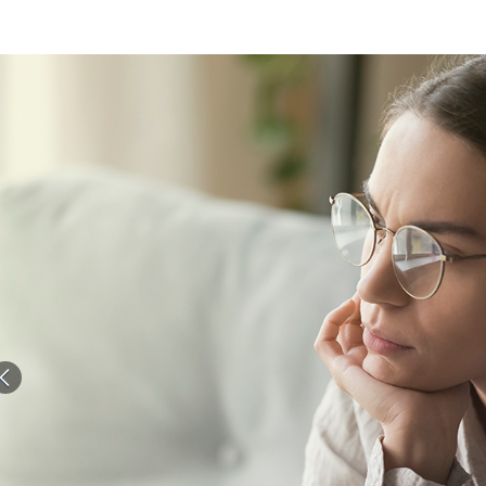
الات الرأي
تطبيقات سيدتي
ايل
دليل السفر
ارير
آخر الأخبار
وس سيدتي
مجلة سيد
غلاف رف