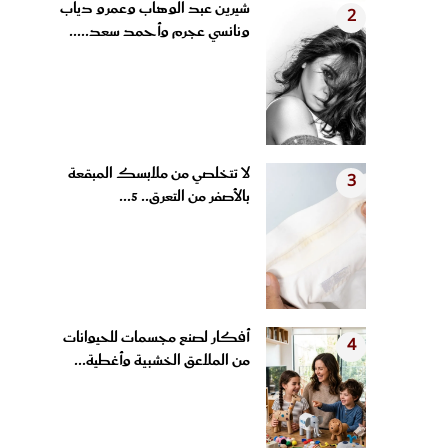
ونانسي عجرم وأحمد سعد.....
لا تتخلصي من ملابسك المبقعة
3
بالأصفر من التعرق.. 5...
أفكار لصنع مجسمات للحيوانات
4
من الملاعق الخشبية وأغطية...