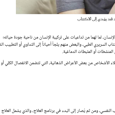
ئد قد يؤدي إلى الاكتئاب
 الإنسان، لما لهما من تداعيات على تركيبة الإنسان من ناحية جودة حياته؛
ب السريري الطبي، والبعض منهم يلجأ أحياناً إلى التداوي أو التطبيب الذ
لمنشطات أو المثبطات الدماغية.
اء الأشخاص من بعض الأعراض الذهانية، التي تتضمن الانفصال الكلي أو
النفسي، ومن ثم يُصار إلى البدء في برنامج العلاج، والذي يشمل العلاج
، ويشمل كذلك العلاج الاجتماعي، ومعناه أن يتم رصد احتياجات الإنسان