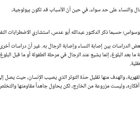
جال والنساء على حد سواء، في حين أنّ الأسباب قد تكون بيولوجية،
لوسواس؛ حسبما ذكر الدكتور عبدالله أبو عدس، استشاري الاضطرابات النف
والوسواس 3 % تقريباً؛ وقد ساوت بعض الدراسات بين إصابة النساء وإصابة الرجال به. غير أنّ دراسات أخرى
ا بعد البلوغ، إنما يشيع عند الرجال في مرحلة الطفولة أو ما قبل البلوغ،
لية.
لقهرية، والهدف منها تقليل حدّة التوتر الذي يصيب الإنسان، حيث يصل إل
ة أفكاره، وليست مزروعة من الخارج، لكن يحاول جاهداً مقاومتها والتخلص