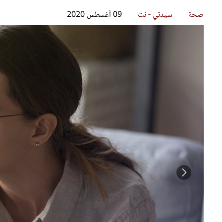
قصص ملهمة
مق
شباب وبنات
ست
علاقات زوجية
تق
عر