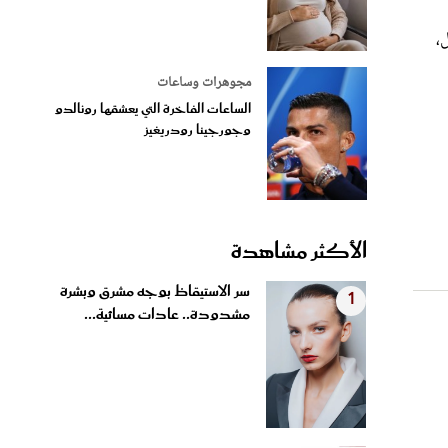
،
مجوهرات وساعات
الساعات الفاخرة التي يعشقها رونالدو
وجورجينا رودريغيز
الأكثر مشاهدة
سر الاستيقاظ بوجه مشرق وبشرة
1
مشدودة.. عادات مسائية...
شيرين عبد الوهاب وعمرو دياب
2