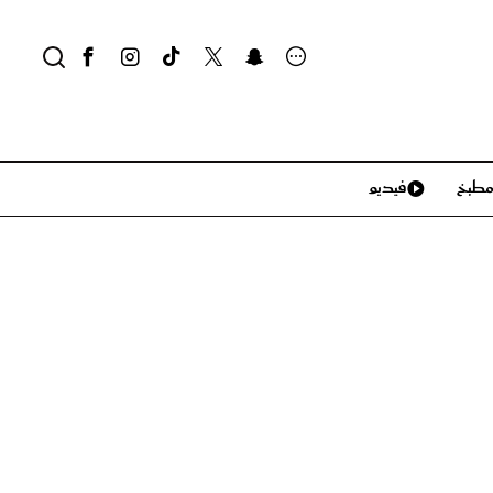
طبخ
فيديو
لايف ستايل
سياحة وسفر
منزل وديكور
تكنولوجيا