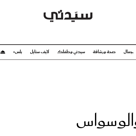
جمال
صحة ورشاقة
سيدتي وطفلك
لايف ستايل
بلس+
م
صحة ورشاقة
سيدتي وطفلك
بشرة
صحة
الحمل والولادة
ريحات
رشاقة و تغذية
مولودك
وعطور
أطفال ومراهقون
صحة الطفل
 والوسواس
مجلة سيدتي
مناسبات X سيدتي
ديو
عن سيدتي
بخ سيدتي
فريق سيدتي