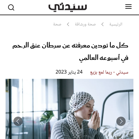
الرئيسية
صحة ورشاقة
صحة
كل ما تودين معرفته عن سرطان عنق الرحم
مشاهير
أناقة
في أسبوعه العالمي
جمال
صحة ورشاقة
سيدتي وطفلك
سيدتي - ريما لمع بزيع
24 يناير 2023
لايف ستايل
بلس+
فيديو
مطبخ سيدتي
مقالات الرأي
ستايل
تقارير