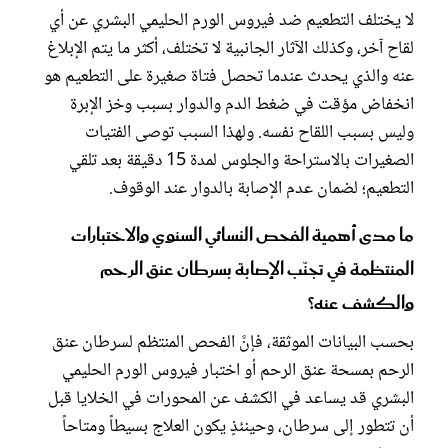
لا يختلف التطعيم ضد فيروس الورم الحليمي البشري عن أي
لقاح آخر، وكذلك الآثار الجانبية لا تختلف، أكثر ما يتم الإبلاغ
عنه والذي يحدث عندما تحصل فتاة صغيرة على التطعيم هو
انخفاض مؤقت في ضغط الدم والدوار بسبب وخز الإبرة
وليس بسبب اللقاح نفسه. ولهذا السبب توصى الفتيات
الصغيرات بالاستراحة والجلوس لمدة 15 دقيقة بعد تلقي
التطعيم؛ لضمان عدم الإصابة بالدوار عند الوقوف.
ما مدى أهمية الفحص النسائي السنوي والاختبارات
المنتظمة في تجنّب الإصابة بسرطان عنق الرحم
والكشف عنه؟
بحسب البيانات الموثقة، فإنَّ الفحص المنتظم لسرطان عنق
الرحم بمسحة عنق الرحم أو اختبار فيروس الورم الحليمي
البشري قد يساعد في الكشف عن المحورات في الخلايا قبل
أن تتطور إلى سرطان، وحينئذٍ يكون العلاج بسيطاً ومتاحاً