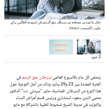
عروس سيدتي
سرطان عنق الرحم قابل للوقاية (المصدر: pexels )
كل ما تودين معرفته عن سرطان عنق الرحم في أسبوعه العالمي برأي
طبيب (المصدر: pexels)
2 صور
مجلة سيدتي
يُحتفى كل عام بالأسبوع العالمي
لسرطان عنق الرحم
في
الفترة الممتدة بين 23 و29 يناير؛ وذلك من أجل التوعية حول
غلاف رفمي
هذا النوع من السرطان. للمناسبة، حاور "سيدتي. نت" الدكتور
محيي الدين سعود، استشاري ورئيس قسم أمراض النساء
والتوليد في مدينة الشيخ شخبوط الطبية بالشراكة مع مايو