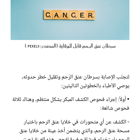
سرطان عنق الرحم قابل للوقاية (المصدر: pexels )
لتجنّب الإصابة بسرطان عنق الرّحم وتقليل خطر حدوثه،
يوصي الأطباء بالخطوتين التاليتين:
• أولاً: إجراء فحوص الكشف المبكر بشكل منتظم، وهناك ثلاثة
فحوص شائعة:
- الكشف عن أي متحورات في خلايا عنق الرحم باختبار
مسحة عنق الرحم، والذي يتضمن أخذ عينة من خلايا عنق
الرحم باستخدام فرشاة صغيرة لفحص هذه العينة تحت