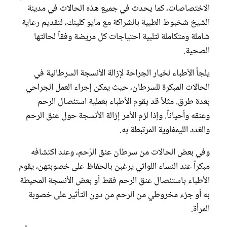
الاختصاصات، كما يحدث في جميع هذه الحالات في مدينة
الشيخ شخبوط الطبية بالشراكة مع مايو كلينك، لتقديم رعاية
شاملة ومتكاملة لتلبية احتياجات كل مريضة وفقاً لحالتها
الصحية.
يلجأ الأطباء لخيار الجراحة لإزالة الأنسجة السرطانية في
الحالات المبكرة للسرطان، حيث يمكن إجراء العمل الجراحي
بعدة طرق. مثلاً قد يقوم الأطباء بعملية استئصال الرحم
وعنقه وأحياناً. وإذا لزم الأمر إزالة الأنسجة حول عنق الرحم
والغدد الليمفاوية المرتبطة به.
وفي بعض الحالات من سرطان عنق الرّحم، وعند اكتشافه
مبكراً عند النساء اللواتي يرغبن بالحفاظ على خصوبتهن، يقوم
الأطباء باستئصال عنق الرحم فقط أو بعض الأنسجة المحيطة
به أو جزء مخروطي من الرحم من دون التأثير على خصوبة
المرأة.